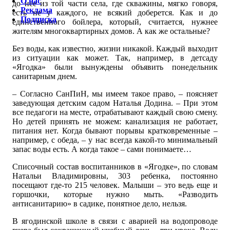
О нас
до нее из той части села, где скважины, мягко говоря,
Реклама
есть не у каждого, не всякий доберется. Как и до
Подписка
единственного бойлера, который, считается, нужнее
жителям многоквартирных домов. А как же остальные?
Без воды, как известно, жизни никакой. Каждый выходит
из ситуации как может. Так, например, в детсаду
«Ягодка» были вынуждены объявить понедельник
санитарным днем.
– Согласно СанПиН, мы имеем такое право, – поясняет
заведующая детским садом Наталья Додина. – При этом
все педагоги на месте, отрабатывают каждый свою смену.
Но детей принять не можем: канализация не работает,
питания нет. Когда бывают порывы кратковременные –
например, с обеда, – у нас всегда какой-то минимальный
запас воды есть. А когда такое – сами понимаете…
Списочный состав воспитанников в «Ягодке», по словам
Натальи Владимировны, 303 ребенка, постоянно
посещают где-то 215 человек. Малыши – это ведь еще и
горшочки, которые нужно мыть. «Разводить
антисанитарию» в садике, понятное дело, нельзя.
В ягодинской школе в связи с аварией на водопроводе