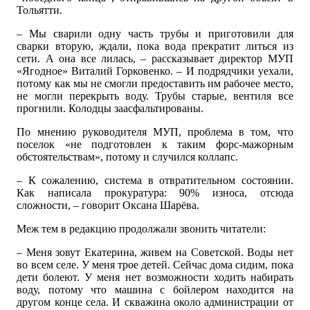
Тольятти.
– Мы сварили одну часть трубы и приготовили для
сварки вторую, ждали, пока вода прекратит литься из
сети. А она все лилась, – рассказывает директор МУП
«Ягодное» Виталий Горковенко. – И подрядчики уехали,
потому как мы не смогли предоставить им рабочее место,
не могли перекрыть воду. Трубы старые, вентиля все
прогнили. Колодцы заасфальтированы.
По мнению руководителя МУП, проблема в том, что
поселок «не подготовлен к таким форс-мажорным
обстоятельствам», потому и случился коллапс.
– К сожалению, система в отвратительном состоянии.
Как написала прокуратура: 90% износа, отсюда
сложности, – говорит Оксана Шарёва.
Меж тем в редакцию продолжали звонить читатели:
– Меня зовут Екатерина, живем на Советской. Воды нет
во всем селе. У меня трое детей. Сейчас дома сидим, пока
дети болеют. У меня нет возможности ходить набирать
воду, потому что машина с бойлером находится на
другом конце села. И скважина около администрации от