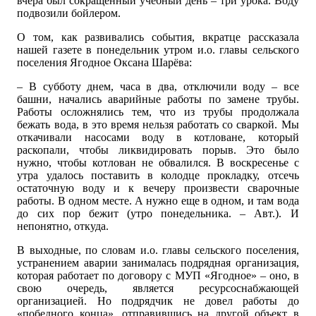
вчера был сокращенный учебный день – три урока. Воду
подвозили бойлером.
О том, как развивались события, вкратце рассказала
нашей газете в понедельник утром и.о. главы сельского
поселения Ягодное Оксана Шарёва:
– В субботу днем, часа в два, отключили воду – все
башни, начались аварийные работы по замене трубы.
Работы осложнялись тем, что из трубы продолжала
бежать вода, в это время нельзя работать со сваркой. Мы
откачивали насосами воду в котловане, который
раскопали, чтобы ликвидировать порыв. Это было
нужно, чтобы котлован не обвалился. В воскресенье с
утра удалось поставить в колодце прокладку, отсечь
остаточную воду и к вечеру произвести сварочные
работы. В одном месте. А нужно еще в одном, и там вода
до сих пор бежит (утро понедельника. – Авт.). И
непонятно, откуда.
В выходные, по словам и.о. главы сельского поселения,
устранением аварии занималась подрядная организация,
которая работает по договору с МУП «Ягодное» – оно, в
свою очередь, является ресурсоснабжающей
организацией. Но подрядчик не довел работы до
«победного конца», отправившись на другой объект в