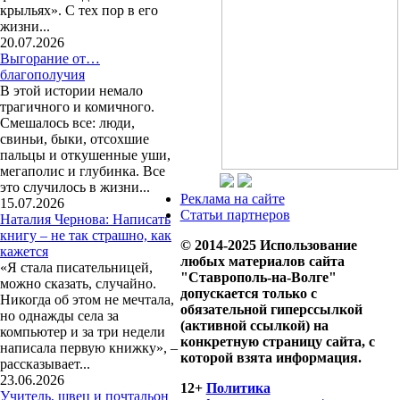
крыльях». С тех пор в его
жизни...
20.07.2026
Выгорание от…
благополучия
В этой истории немало
трагичного и комичного.
Смешалось все: люди,
свиньи, быки, отсохшие
пальцы и откушенные уши,
мегаполис и глубинка. Все
это случилось в жизни...
Реклама на сайте
15.07.2026
Статьи партнеров
Наталия Чернова: Написать
книгу – не так страшно, как
© 2014-2025 Использование
кажется
любых материалов сайта
«Я стала писательницей,
"Ставрополь-на-Волге"
можно сказать, случайно.
допускается только с
Никогда об этом не мечтала,
обязательной гиперссылкой
но однажды села за
(активной ссылкой) на
компьютер и за три недели
конкретную страницу сайта, с
написала первую книжку», –
которой взята информация.
рассказывает...
23.06.2026
12+
Политика
Учитель, швец и почтальон