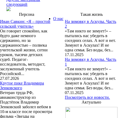
следующий
Персона
Такая жизнь
О нас
Иван Савкин: «Я – простой
На зимовку в Аскулы. Часть
сельский учитель»
2
Он говорит спокойно, как
«Там никто не зимует!» –
будто даже немного
пытались нас убедить в
сдержанно, но за
соседних селах. А вот и нет.
сдержанностью – полвека
Зимуют в Аскулах! И не
учительской жизни, сотни
одна семья. Без воды, без...
уроков, тысячи детских
17.11.2025
судеб. Педагог-
На зимовку в Аскулы. Часть
исследователь, методист,
1
заслуженный учитель
«Там никто не зимует!» –
Российской...
пытались нас убедить в
27.07.2026
соседних селах. А вот и нет.
Крутое пике Владимира
Зимуют в Аскулах! И не
Зенковского
одна семья. Без воды, без...
Ветеран труда РФ,
07.11.2025
авиаконструктор из
Посмотреть все новости.
Подстёпок Владимир
Актуально
Зенковский заболел небом в
10-м классе после просмотра
фильма «Звезды на