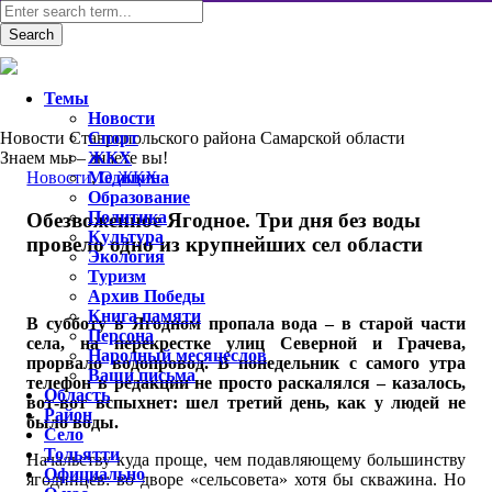
Темы
Новости
Новости Ставропольского района Самарской области
Спорт
Знаем мы – знаете вы!
ЖКХ
Новости
Медицина
,
О ЖКХ
Образование
Политика
Обезвоженное Ягодное. Три дня без воды
Культура
провело одно из крупнейших сел области
Экология
Туризм
Архив Победы
Книга памяти
В субботу в Ягодном пропала вода – в старой части
Персона
села, на перекрестке улиц Северной и Грачева,
Народный месяцеслов
прорвало водопровод. В понедельник с самого утра
Ваши письма
телефон в редакции не просто раскалялся – казалось,
Область
вот-вот вспыхнет: шел третий день, как у людей не
Район
было воды.
Село
Тольятти
Начальству куда проще, чем подавляющему большинству
Официально
ягодинцев: во дворе «сельсовета» хотя бы скважина. Но