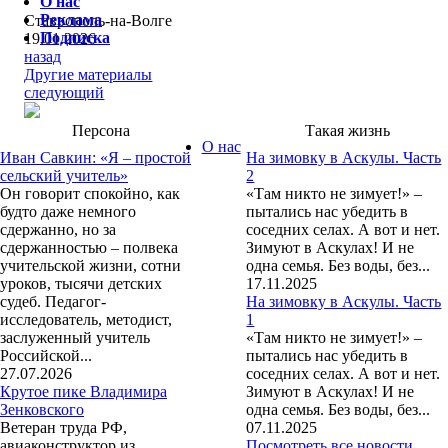
О нас
Реклама
Ставрополь-на-Волге
Подписка
19.01.2026
назад
Другие материалы
следующий
Персона
Такая жизнь
О нас
Иван Савкин: «Я – простой
На зимовку в Аскулы. Часть
сельский учитель»
2
Он говорит спокойно, как
«Там никто не зимует!» –
будто даже немного
пытались нас убедить в
сдержанно, но за
соседних селах. А вот и нет.
сдержанностью – полвека
Зимуют в Аскулах! И не
учительской жизни, сотни
одна семья. Без воды, без...
уроков, тысячи детских
17.11.2025
судеб. Педагог-
На зимовку в Аскулы. Часть
исследователь, методист,
1
заслуженный учитель
«Там никто не зимует!» –
Российской...
пытались нас убедить в
27.07.2026
соседних селах. А вот и нет.
Крутое пике Владимира
Зимуют в Аскулах! И не
Зенковского
одна семья. Без воды, без...
Ветеран труда РФ,
07.11.2025
авиаконструктор из
Посмотреть все новости.