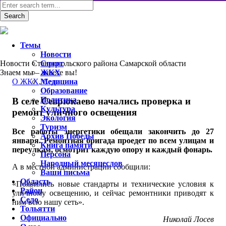
Темы
Новости
Новости Ставропольского района Самарской области
Спорт
Знаем мы – знаете вы!
ЖКХ
О ЖКХ
,
Медицина
Село
Образование
Политика
В селе Севрюкаево начались проверка и
Культура
ремонт уличного освещения
Экология
Туризм
Все работы энергетики обещали закончить до 27
Архив Победы
января. Ремонтная бригада проедет по всем улицам и
Книга памяти
переулкам, осмотрит каждую опору и каждый фонарь.
Персона
Народный месяцеслов
А в местной администрации сообщили:
Ваши письма
Область
«Появились новые стандарты и технические условия к
Район
уличному освещению, и сейчас ремонтники приводят к
Село
ним всю нашу сеть».
Тольятти
Официально
Николай Лосев