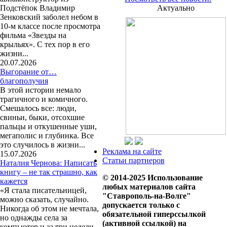
Подстёпок Владимир
Актуально
Зенковский заболел небом в
10-м классе после просмотра
фильма «Звезды на
крыльях». С тех пор в его
жизни...
20.07.2026
Выгорание от…
благополучия
В этой истории немало
трагичного и комичного.
Смешалось все: люди,
свиньи, быки, отсохшие
пальцы и откушенные уши,
мегаполис и глубинка. Все
это случилось в жизни...
Реклама на сайте
15.07.2026
Статьи партнеров
Наталия Чернова: Написать
книгу – не так страшно, как
© 2014-2025 Использование
кажется
любых материалов сайта
«Я стала писательницей,
"Ставрополь-на-Волге"
можно сказать, случайно.
допускается только с
Никогда об этом не мечтала,
обязательной гиперссылкой
но однажды села за
(активной ссылкой) на
компьютер и за три недели