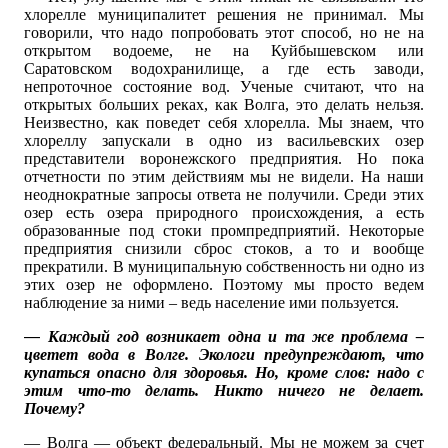
хлорелле муниципалитет решения не принимал. Мы
говорили, что надо попробовать этот способ, но не на
открытом водоеме, не на Куйбышевском или
Саратовском водохранилище, а где есть заводи,
непроточное состояние вод. Ученые считают, что на
открытых больших реках, как Волга, это делать нельзя.
Неизвестно, как поведет себя хлорелла. Мы знаем, что
хлореллу запускали в одно из васильевских озер
представители воронежского предприятия. Но пока
отчетности по этим действиям мы не видели. На наши
неоднократные запросы ответа не получили. Среди этих
озер есть озера природного происхождения, а есть
образованные под стоки промпредприятий. Некоторые
предприятия снизили сброс стоков, а то и вообще
прекратили. В муниципальную собственность ни одно из
этих озер не оформлено. Поэтому мы просто ведем
наблюдение за ними – ведь население ими пользуется.
— Каждый год возникает одна и та же проблема –
цветет вода в Волге. Экологи предупреждают, что
купаться опасно для здоровья. Но, кроме слов: надо с
этим что-то делать. Никто ничего не делает.
Почему?
— Волга — объект федеральный. Мы не можем за счет