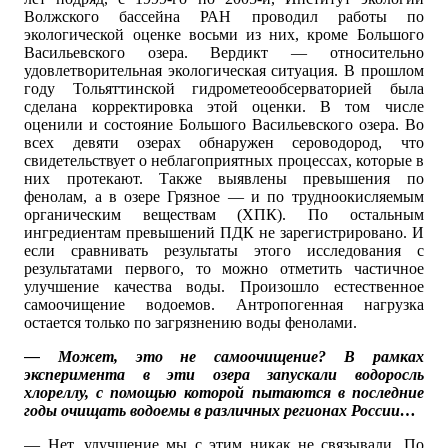
Волжского бассейна РАН проводил работы по
экологической оценке восьми из них, кроме Большого
Васильевского озера. Вердикт — относительно
удовлетворительная экологическая ситуация. В прошлом
году Тольяттинской гидрометеообсерваторией была
сделана корректировка этой оценки. В том числе
оценили и состояние Большого Васильевского озера. Во
всех девяти озерах обнаружен сероводород, что
свидетельствует о неблагоприятных процессах, которые в
них протекают. Также выявлены превышения по
фенолам, а в озере Грязное — и по трудноокисляемым
органическим веществам (ХПК). По остальным
ингредиентам превышений ПДК не зарегистрировано. И
если сравнивать результаты этого исследования с
результатами первого, то можно отметить частичное
улучшение качества воды. Произошло естественное
самоочищение водоемов. Антропогенная нагрузка
остается только по загрязнению воды фенолами.
— Может, это не самоочищение? В рамках
эксперимента в эти озера запускали водоросль
хлореллу, с помощью которой пытаются в последние
годы очищать водоемы в различных регионах России…
— Нет, улучшение мы с этим никак не связывали. По