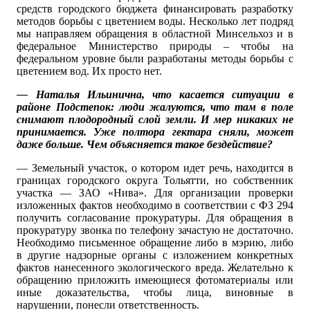
средств городского бюджета финансировать разработку
методов борьбы с цветением воды. Несколько лет подряд
мы направляем обращения в областной Минсельхоз и в
федеральное Министерство природы – чтобы на
федеральном уровне были разработаны методы борьбы с
цветением вод. Их просто нет.
— Наталья Ильинична, что касается ситуации в
районе Подстепок: люди жалуются, что там в поле
снимают плодородный слой земли. И мер никаких не
принимается. Уже полтора гектара сняли, может
даже больше. Чем объясняется такое бездействие?
— Земельный участок, о котором идет речь, находится в
границах городского округа Тольятти, но собственник
участка — ЗАО «Нива». Для организации проверки
изложенных фактов необходимо в соответствии с ФЗ 294
получить согласование прокуратуры. Для обращения в
прокуратуру звонка по телефону зачастую не достаточно.
Необходимо письменное обращение либо в мэрию, либо
в другие надзорные органы с изложением конкретных
фактов нанесенного экологического вреда. Желательно к
обращению приложить имеющиеся фотоматериалы или
иные доказательства, чтобы лица, виновные в
нарушении, понесли ответственность.