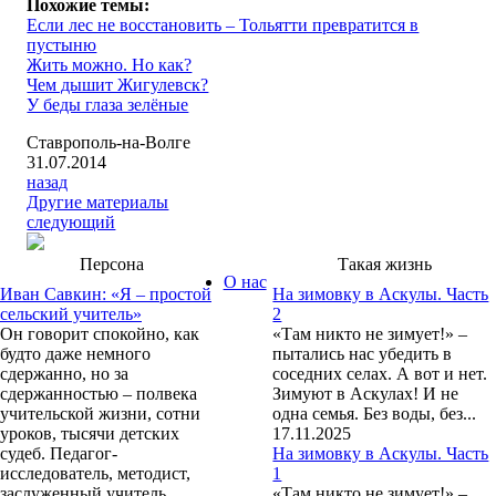
Похожие темы:
Если лес не восстановить – Тольятти превратится в
пустыню
Жить можно. Но как?
Чем дышит Жигулевск?
У беды глаза зелёные
Ставрополь-на-Волге
31.07.2014
назад
Другие материалы
следующий
Персона
Такая жизнь
О нас
Иван Савкин: «Я – простой
На зимовку в Аскулы. Часть
сельский учитель»
2
Он говорит спокойно, как
«Там никто не зимует!» –
будто даже немного
пытались нас убедить в
сдержанно, но за
соседних селах. А вот и нет.
сдержанностью – полвека
Зимуют в Аскулах! И не
учительской жизни, сотни
одна семья. Без воды, без...
уроков, тысячи детских
17.11.2025
судеб. Педагог-
На зимовку в Аскулы. Часть
исследователь, методист,
1
заслуженный учитель
«Там никто не зимует!» –