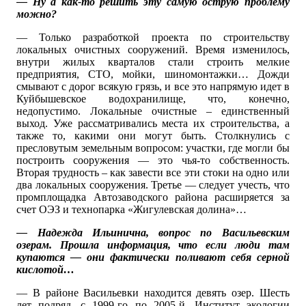
— Ну а как-то решить эту самую острую проблему
можно?
— Только разработкой проекта по строительству
локальных очистных сооружений. Время изменилось,
внутри жилых кварталов стали строить мелкие
предприятия, СТО, мойки, шиномонтажки… Дожди
смывают с дорог всякую грязь, и все это напрямую идет в
Куйбышевское водохранилище, что, конечно,
недопустимо. Локальные очистные – единственный
выход. Уже рассматривались места их строительства, а
также то, какими они могут быть. Столкнулись с
пресловутым земельным вопросом: участки, где могли бы
построить сооружения — это чья-то собственность.
Вторая трудность – как завести все эти стоки на одно или
два локальных сооружения. Третье — следует учесть, что
промплощадка Автозаводского района расширяется за
счет ОЭЗ и технопарка «Жигулевская долина»…
— Надежда Ильинична, вопрос по Васильевским
озерам. Прошла информация, что если люди там
купаются — они фактически поливают себя серной
кислотой…
— В районе Васильевки находится девять озер. Шесть
лет подряд, с 1999-го по 2005-й, Институт экологии