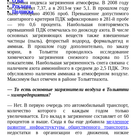
О нас
снижения индекса загрязнения атмосферы. В 2008 году
Реклама
он составлял 7,37, а в 2013-м уже 5,1. В прошлом году
Подписка
было отобрано 49036 проб. Превышение допустимого
санитарного критерия ПДК зафиксировано в 281-й пробе
— это 0,6 процента. Наибольшая повторяемость
превышений ПДК отмечалась по диоксиду азота. В числе
основных загрязняющих веществ также взвешенные
частицы (пыль), фтористый водород, формальдегид и
аммиак. В прошлом году дополнительно, по заказу
мэрии, в Тольятти проводилось исследование
химического загрязнения снежного покрова по 15
показателям. Наибольшая загрязненность снега связана с
наличием азота аммонийного в среднем до 2,5 ПДК. Это
обусловлено наличием аммиака в атмосферном воздухе.
Максимум был отмечен в районе Тольяттиазота.
— То есть основные загрязнители воздуха в Тольятти
– химпредприятия?
— Нет. В первую очередь это автомобильный транспорт,
количество которого с каждым годом только
увеличивается. Его вклад в загрязнение составляет от 60
процентов и выше. Сюда я бы еще добавила
медленное
развитие инфраструктуры общественного транспорта
,
недостатки в организации его движения, низкие