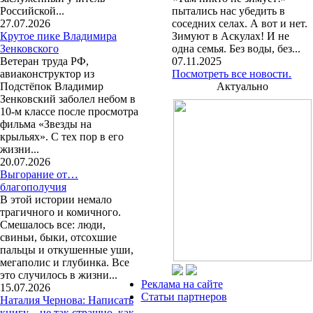
Российской...
пытались нас убедить в
27.07.2026
соседних селах. А вот и нет.
Крутое пике Владимира
Зимуют в Аскулах! И не
Зенковского
одна семья. Без воды, без...
Ветеран труда РФ,
07.11.2025
авиаконструктор из
Посмотреть все новости.
Подстёпок Владимир
Актуально
Зенковский заболел небом в
10-м классе после просмотра
фильма «Звезды на
крыльях». С тех пор в его
жизни...
20.07.2026
Выгорание от…
благополучия
В этой истории немало
трагичного и комичного.
Смешалось все: люди,
свиньи, быки, отсохшие
пальцы и откушенные уши,
мегаполис и глубинка. Все
это случилось в жизни...
Реклама на сайте
15.07.2026
Статьи партнеров
Наталия Чернова: Написать
книгу – не так страшно, как