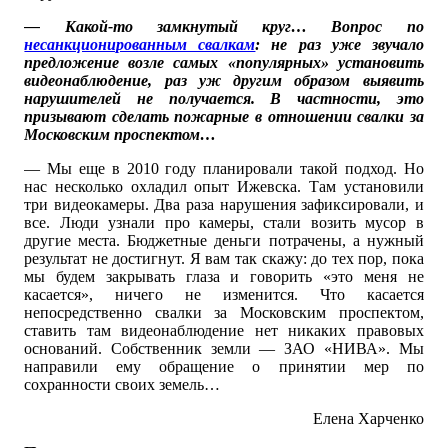
— Какой-то замкнутый круг… Вопрос по
несанкционированным свалкам
: не раз уже звучало
предложение возле самых «популярных» установить
видеонаблюдение, раз уж другим образом выявить
нарушителей не получается. В частности, это
призывают сделать пожарные в отношении свалки за
Московским проспектом…
— Мы еще в 2010 году планировали такой подход. Но
нас несколько охладил опыт Ижевска. Там установили
три видеокамеры. Два раза нарушения зафиксировали, и
все. Люди узнали про камеры, стали возить мусор в
другие места. Бюджетные деньги потрачены, а нужный
результат не достигнут. Я вам так скажу: до тех пор, пока
мы будем закрывать глаза и говорить «это меня не
касается», ничего не изменится. Что касается
непосредственно свалки за Московским проспектом,
ставить там видеонаблюдение нет никаких правовых
оснований. Собственник земли — ЗАО «НИВА». Мы
направили ему обращение о принятии мер по
сохранности своих земель…
Елена Харченко