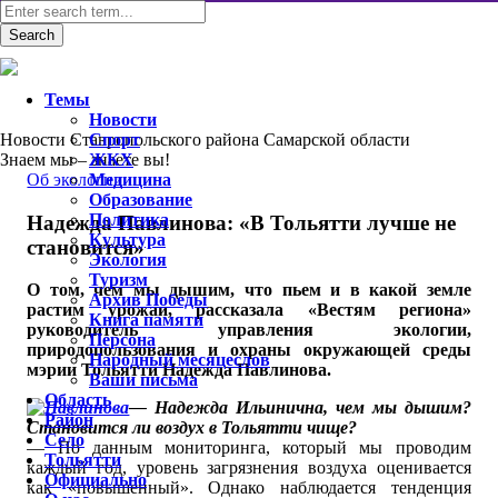
Темы
Новости
Новости Ставропольского района Самарской области
Спорт
Знаем мы – знаете вы!
ЖКХ
Об экологии
Медицина
Образование
Политика
Надежда Павлинова: «В Тольятти лучше не
Культура
становится»
Экология
Туризм
О том, чем мы дышим, что пьем и в какой земле
Архив Победы
растим урожаи, рассказала «Вестям региона»
Книга памяти
руководитель управления экологии,
Персона
природопользования и охраны окружающей среды
Народный месяцеслов
мэрии Тольятти Надежда Павлинова.
Ваши письма
Область
— Надежда Ильинична, чем мы дышим?
Район
Становится ли воздух в Тольятти чище?
Село
— По данным мониторинга, который мы проводим
Тольятти
каждый год, уровень загрязнения воздуха оценивается
Официально
как «повышенный». Однако наблюдается тенденция