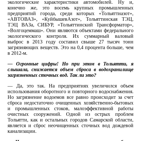
экологические характеристики автомобилей. Ну и,
конечно же, это восемь крупных промышленных
предприятий города, среди которых «Тольяттиазот»,
«АВТОВАЗ», «КуйбышевАзот», Тольяттинская ТЭЦ,
ТЭЦ ВАЗа, СИБУР, «Тольяттинский Трансформатор»,
«Волгоцеммаш». Они являются объектами федерального
экологического контроля. Их суммарный валовый
выброс в 2013 году составил свыше 27 тысяч тонн
загрязняющих веществ. Это на 0,4 процента больше, чем
в 2012-м.
— Огромные цифры! Но при этом в Тольятти, я
слышала, снижается объем сброса в водохранилище
загрязненных сточных вод. Так ли это?
— Да, это так. На предприятиях увеличился объем
использования оборотного и повторного водоснабжения.
Но загрязнение водоемов все равно происходит за счет
сброса недостаточно очищенных хозяйственно-бытовых
и промышленных стоков, малоэффективной работы
очистных сооружений. Одной из острых проблем
Тольятти, как и остальных городов Самарской области,
является и сброс неочищенных сточных вод дождевой
канализации.