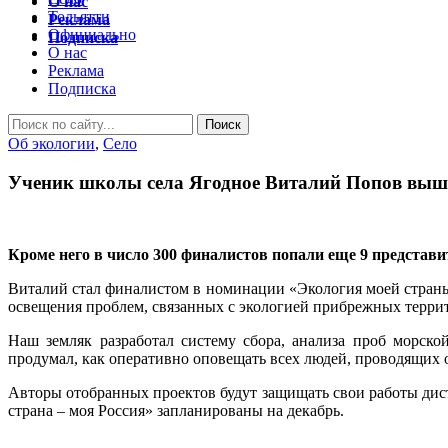
О нас
Тольятти
Реклама
Официально
Подписка
О нас
Реклама
Подписка
Об экологии
,
Село
Ученик школы села Ягодное Виталий Попов вышел
Кроме него в число 300 финалистов попали еще 9 представи
Виталий стал финалистом в номинации «Экология моей страны
освещения проблем, связанных с экологией прибрежных терри
Наш земляк разработал систему сбора, анализа проб морск
продумал, как оперативно оповещать всех людей, проводящих о
Авторы отобранных проектов будут защищать свои работы дист
страна – моя Россия» запланированы на декабрь.