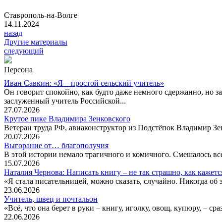
Ставрополь-на-Волге
14.11.2024
назад
Другие материалы
следующий
Персона
Иван Савкин: «Я – простой сельский учитель»
Он говорит спокойно, как будто даже немного сдержанно, но за
заслуженный учитель Российской...
27.07.2026
Крутое пике Владимира Зенковского
Ветеран труда РФ, авиаконструктор из Подстёпок Владимир Зенк
20.07.2026
Выгорание от… благополучия
В этой истории немало трагичного и комичного. Смешалось все
15.07.2026
Наталия Чернова: Написать книгу – не так страшно, как кажетс
«Я стала писательницей, можно сказать, случайно. Никогда об 
23.06.2026
Учитель, швец и почтальон
«Всё, что она берет в руки – книгу, иголку, овощ, купюру, – с
22.06.2026