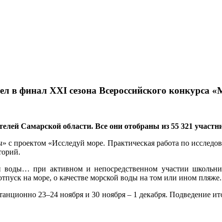
 в финал ХХI сезона Всероссийского конкурса «М
телей Самарской области. Все они отобраны из 55 321 участн
» с проектом «Исследуй море. Практическая работа по исследов
торий.
ой воды… при активном и непосредственном участии школьни
тпуск на море, о качестве морской воды на том или ином пляже.
анционно 23–24 ноября и 30 ноября – 1 декабря. Подведение и