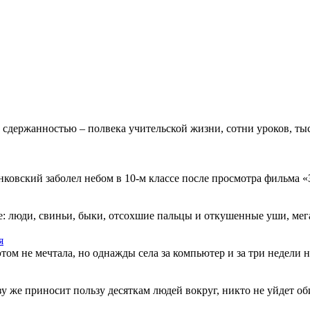
 сдержанностью – полвека учительской жизни, сотни уроков, тыс
овский заболел небом в 10-м классе после просмотра фильма «Зв
: люди, свиньи, быки, отсохшие пальцы и откушенные уши, мегап
я
этом не мечтала, но однажды села за компьютер и за три недели н
разу же приносит пользу десяткам людей вокруг, никто не уйдет о