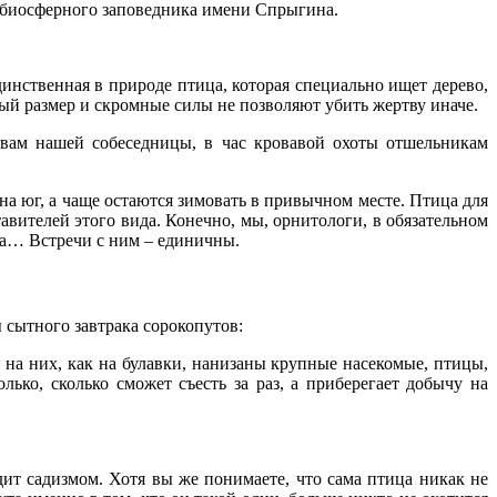
 биосферного заповедника имени Спрыгина.
нственная в природе птица, которая специально ищет дерево,
ый размер и скромные силы не позволяют убить жертву иначе.
вам нашей собеседницы, в час кровавой охоты отшельникам
а юг, а чаще остаются зимовать в привычном месте. Птица для
авителей этого вида. Конечно, мы, орнитологи, в обязательном
та… Встречи с ним – единичны.
 сытного завтрака сорокопутов:
на них, как на булавки, нанизаны крупные насекомые, птицы,
ько, сколько сможет съесть за раз, а приберегает добычу на
ит садизмом. Хотя вы же понимаете, что сама птица никак не