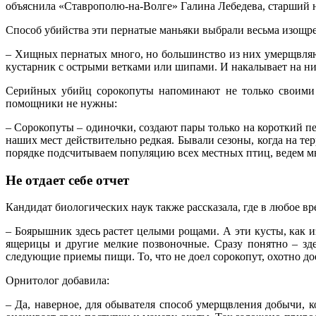
объяснила «Ставрополю-на-Волге» Галина Лебедева, старший 
Способ убийства эти пернатые маньяки выбрали весьма изощр
– Хищных пернатых много, но большинство из них умерщвляют
кустарник с острыми ветками или шипами. И накалывает на ни
Серийных убийц сорокопуты напоминают не только своими 
помощники не нужны:
– Сорокопуты – одиночки, создают пары только на короткий п
наших мест действительно редкая. Бывали сезоны, когда на те
порядке подсчитываем популяцию всех местных птиц, ведем м
Не отдает себе отчет
Кандидат биологических наук также рассказала, где в любое в
– Боярышник здесь растет целыми рощами. А эти кусты, как 
ящерицы и другие мелкие позвоночные. Сразу понятно – здес
следующие приемы пищи. То, что не доел сорокопут, охотно д
Орнитолог добавила:
– Да, наверное, для обывателя способ умерщвления добычи, 