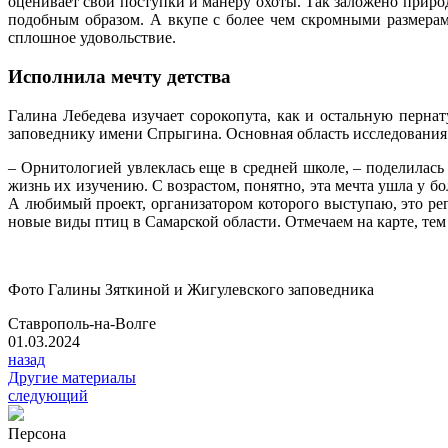
оценивает свои поступки и манеру охоты. Так заложено природ
подобным образом. А вкупе с более чем скромными размерами
сплошное удовольствие.
Исполнила мечту детства
Галина Лебедева изучает сорокопута, как и остальную перна
заповеднику имени Спрыгина. Основная область исследования
– Орнитологией увлеклась еще в средней школе, – поделилась
жизнь их изучению. С возрастом, понятно, эта мечта ушла у бо
А любимый проект, организатором которого выступаю, это р
новые виды птиц в Самарской области. Отмечаем на карте, те
Фото Галины Зяткиной и Жигулевского заповедника
Ставрополь-на-Волге
01.03.2024
назад
Другие материалы
следующий
Персона