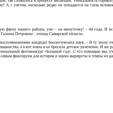
ой, так сложилось в процессе эволюции. Уникальность сорокопу
? А с учетом, насколько редко он попадается на глаза человек
тую фауну нашего района, уже – на минуточку! – 44 года. И в
 Галины Петровны – птицы Самарской области.
 воспоминаниями кандидат биологических наук. – В ту эпоху о
льшинства, а я вот взяла и не бросила детское увлечение. И ни
егиональный фотоконкурс «Большой год». С его помощью мы, уч
м самым фиксируем для истории и науки маршруты и темпы их р