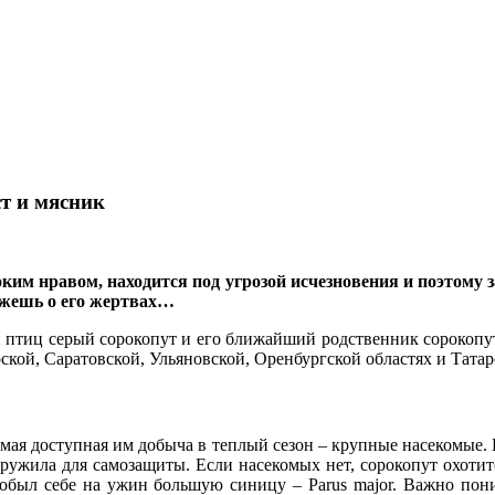
т и мясник
ким нравом, находится под угрозой исчезновения и поэтому 
кажешь о его жертвах…
й птиц серый сорокопут и его ближайший родственник сорокопу
ской, Саратовской, Ульяновской, Оренбургской областях и Татар
амая доступная им добыча в теплый сезон – крупные насекомые. 
оружила для самозащиты. Если насекомых нет, сорокопут охоти
обыл себе на ужин большую синицу – Parus major. Важно поним