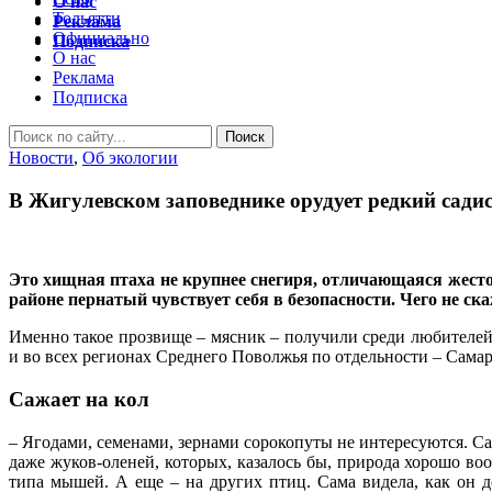
О нас
Тольятти
Реклама
Официально
Подписка
О нас
Реклама
Подписка
Новости
,
Об экологии
В Жигулевском заповеднике орудует редкий садис
Это хищная птаха не крупнее снегиря, отличающаяся жесто
районе пернатый чувствует себя в безопасности. Чего не с
Именно такое прозвище – мясник – получили среди любителе
и во всех регионах Среднего Поволжья по отдельности – Самар
Сажает на кол
– Ягодами, семенами, зернами сорокопуты не интересуются. С
даже жуков-оленей, которых, казалось бы, природа хорошо во
типа мышей. А еще – на других птиц. Сама видела, как он д