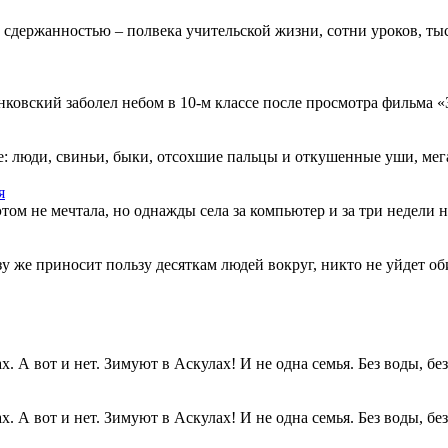
 сдержанностью – полвека учительской жизни, сотни уроков, тыс
овский заболел небом в 10-м классе после просмотра фильма «Зв
: люди, свиньи, быки, отсохшие пальцы и откушенные уши, мегап
я
этом не мечтала, но однажды села за компьютер и за три недели н
разу же приносит пользу десяткам людей вокруг, никто не уйдет о
. А вот и нет. Зимуют в Аскулах! И не одна семья. Без воды, без.
. А вот и нет. Зимуют в Аскулах! И не одна семья. Без воды, без.