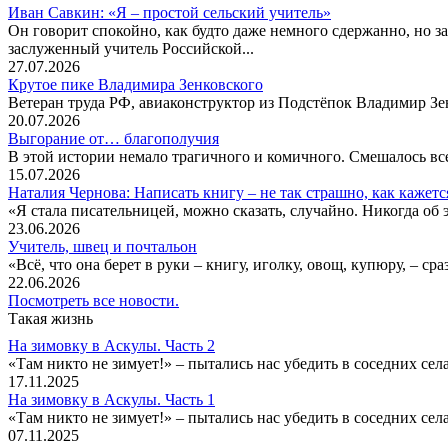
Иван Савкин: «Я – простой сельский учитель»
Он говорит спокойно, как будто даже немного сдержанно, но за
заслуженный учитель Российской...
27.07.2026
Крутое пике Владимира Зенковского
Ветеран труда РФ, авиаконструктор из Подстёпок Владимир Зенк
20.07.2026
Выгорание от… благополучия
В этой истории немало трагичного и комичного. Смешалось все
15.07.2026
Наталия Чернова: Написать книгу – не так страшно, как кажетс
«Я стала писательницей, можно сказать, случайно. Никогда об 
23.06.2026
Учитель, швец и почтальон
«Всё, что она берет в руки – книгу, иголку, овощ, купюру, – с
22.06.2026
Посмотреть все новости.
Такая жизнь
На зимовку в Аскулы. Часть 2
«Там никто не зимует!» – пытались нас убедить в соседних селах
17.11.2025
На зимовку в Аскулы. Часть 1
«Там никто не зимует!» – пытались нас убедить в соседних селах
07.11.2025