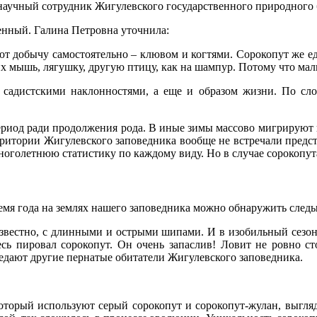
научный сотрудник Жигулевского государственного природного
енный. Галина Петровна уточнила:
 добычу самостоятельно – клювом и когтями. Сорокопут же еди
х мышь, лягушку, другую птицу, как на шампур. Потому что мал
садистскими наклонностями, а еще и образом жизни. По сло
ериод ради продолжения рода. В иные зимы массово мигрируют н
рритории Жигулевского заповедника вообще не встречали предст
ноголетнюю статистику по каждому виду. Но в случае сорокопу
ремя года на землях нашего заповедника можно обнаружить следы
известно, с длинными и острыми шипами. И в изобильный сезон 
ь пировал сорокопут. Он очень запаслив! Ловит не ровно стол
оедают другие пернатые обитатели Жигулевского заповедника.
который используют серый сорокопут и сорокопут-жулан, выгляд