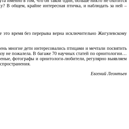
та именно в том, что он такой один, больше никто не охотится
у? В общем, крайне интересная птичка, и наблюдать за ней –
се это время без перерыва верна исключительно Жигулевскому
чень многие дети интересовались птицами и мечтали посвятить
 разу не пожалела. В багаже 70 научных статей по орнитологии…
еные, фотографы и орнитологи-любители, регулярно выявляем
аспространения.
Евгений Леонтьев