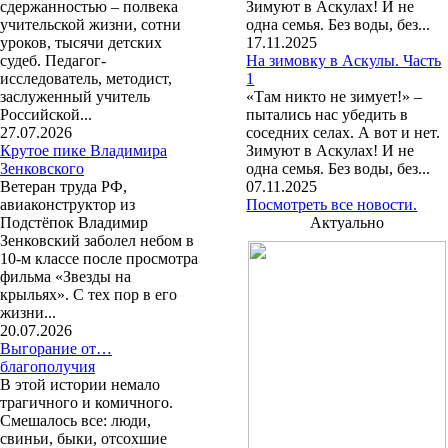
сдержанностью – полвека
Зимуют в Аскулах! И не
учительской жизни, сотни
одна семья. Без воды, без...
уроков, тысячи детских
17.11.2025
судеб. Педагог-
На зимовку в Аскулы. Часть
исследователь, методист,
1
заслуженный учитель
«Там никто не зимует!» –
Российской...
пытались нас убедить в
27.07.2026
соседних селах. А вот и нет.
Крутое пике Владимира
Зимуют в Аскулах! И не
Зенковского
одна семья. Без воды, без...
Ветеран труда РФ,
07.11.2025
авиаконструктор из
Посмотреть все новости.
Подстёпок Владимир
Актуально
Зенковский заболел небом в
10-м классе после просмотра
фильма «Звезды на
крыльях». С тех пор в его
жизни...
20.07.2026
Выгорание от…
благополучия
В этой истории немало
трагичного и комичного.
Смешалось все: люди,
свиньи, быки, отсохшие