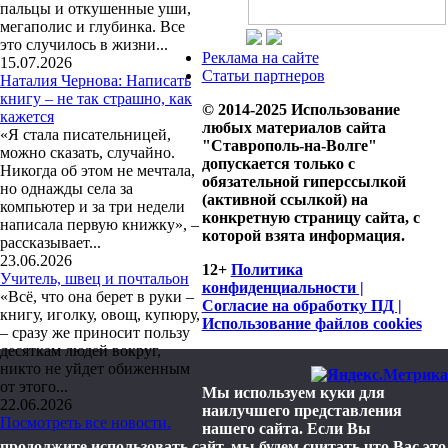
пальцы и откушенные уши,
мегаполис и глубинка. Все
это случилось в жизни...
Реклама на сайте
15.07.2026
Статьи партнеров
Наталия Чернова: Написать
книгу – не так страшно, как
© 2014-2025 Использование
кажется
любых материалов сайта
«Я стала писательницей,
"Ставрополь-на-Волге"
можно сказать, случайно.
допускается только с
Никогда об этом не мечтала,
обязательной гиперссылкой
но однажды села за
(активной ссылкой) на
компьютер и за три недели
конкретную страницу сайта, с
написала первую книжку», –
которой взята информация.
рассказывает...
23.06.2026
12+
Политика
Учитель, швец и почтальон
конфиденциальности |
«Всё, что она берет в руки –
Согласие на обработку ПД |
книгу, иголку, овощ, купюру,
Использование файлов cookies
– сразу же приносит пользу
десяткам людей вокруг,
никто не уйдет обиженным
от этого...
Мы используем куки для
22.06.2026
наилучшего представления
Посмотреть все новости.
нашего сайта. Если Вы
продолжите использовать сайт, мы будем считать что Вас это