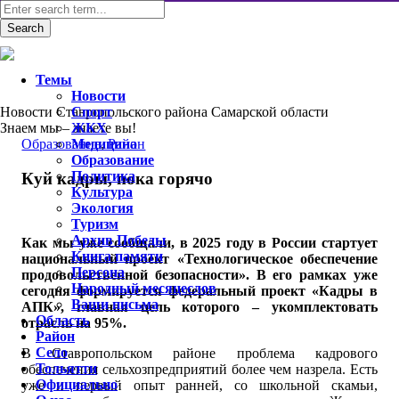
Темы
Новости
Новости Ставропольского района Самарской области
Спорт
Знаем мы – знаете вы!
ЖКХ
Образование
Медицина
,
Район
Образование
Политика
Куй кадры, пока горячо
Культура
Экология
Туризм
Архив Победы
Как мы уже сообщали, в 2025 году в России стартует
Книга памяти
национальный проект «Технологическое обеспечение
Персона
продовольственной безопасности». В его рамках уже
Народный месяцеслов
сегодня формируется федеральный проект «Кадры в
Ваши письма
АПК», главная цель которого – укомплектовать
Область
отрасль на 95%.
Район
Село
В Ставропольском районе проблема кадрового
Тольятти
обеспечения сельхозпредприятий более чем назрела. Есть
Официально
уже и первый опыт ранней, со школьной скамьи,