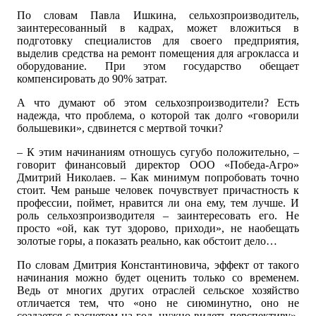
По словам Павла Ишкина, сельхозпроизводитель,
заинтересованный в кадрах, может вложиться в
подготовку специалистов для своего предприятия,
выделив средства на ремонт помещения для агрокласса и
оборудование. При этом государство обещает
компенсировать до 90% затрат.
А что думают об этом сельхозпроизводители? Есть
надежда, что проблема, о которой так долго «говорили
большевики», сдвинется с мертвой точки?
– К этим начинаниям отношусь сугубо положительно, –
говорит финансовый директор ООО «Победа-Агро»
Дмитрий Николаев. – Как минимум попробовать точно
стоит. Чем раньше человек почувствует причастность к
профессии, поймет, нравится ли она ему, тем лучше. И
роль сельхозпроизводителя – заинтересовать его. Не
просто «ой, как тут здорово, приходи», не наобещать
золотые горы, а показать реально, как обстоит дело…
По словам Дмитрия Константиновича, эффект от такого
начинания можно будет оценить только со временем.
Ведь от многих других отраслей сельское хозяйство
отличается тем, что «оно не сиюминутно, оно не
создается с расчетом на год, нужно видеть перспективу».