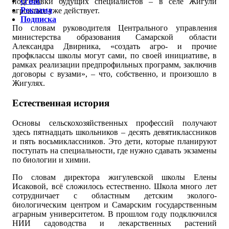
О нас
подготовки будущих специалистов – в селе Жигули
Реклама
агрокласс уже действует.
Подписка
По словам руководителя Центрального управления
министерства образования Самарской области
Александра Двирника, «создать агро- и прочие
профклассы школы могут сами, по своей инициативе, в
рамках реализации предпрофильных программ, заключив
договоры с вузами», – что, собственно, и произошло в
Жигулях.
Естественная история
Основы сельскохозяйственных профессий получают
здесь пятнадцать школьников – десять девятиклассников
и пять восьмиклассников. Это дети, которые планируют
поступать на специальности, где нужно сдавать экзамены
по биологии и химии.
По словам директора жигулевской школы Елены
Исаковой, всё сложилось естественно. Школа много лет
сотрудничает с областным детским эколого-
биологическим центром и Самарским государственным
аграрным университетом. В прошлом году подключился
НИИ садоводства и лекарственных растений