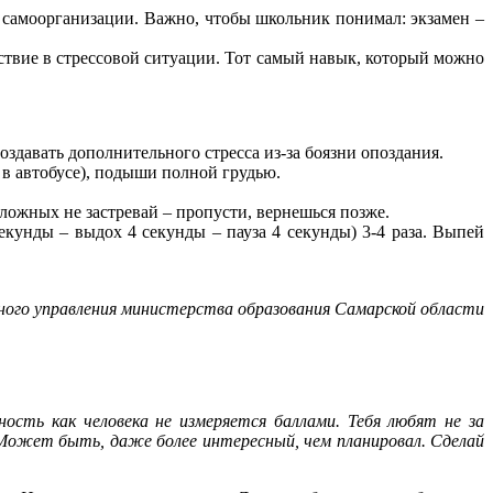
к самоорганизации. Важно, чтобы школьник понимал: экзамен –
йствие в стрессовой ситуации. Тот самый навык, который можно
оздавать дополнительного стресса из-за боязни опоздания.
 в автобусе), подыши полной грудью.
сложных не застревай – пропусти, вернешься позже.
секунды – выдох 4 секунды – пауза 4 секунды) 3-4 раза. Выпей
ного управления министерства образования Самарской области
ность как человека не измеряется баллами. Тебя любят не за
 Может быть, даже более интересный, чем планировал. Сделай