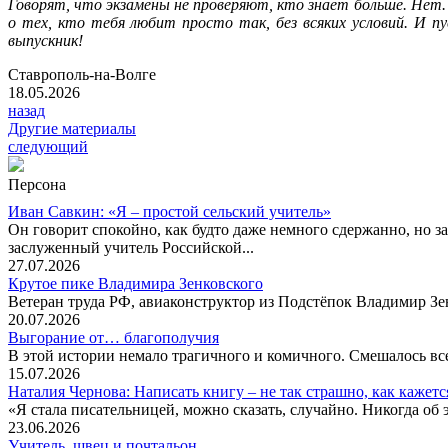
Говорят, что экзамены не проверяют, кто знает больше. Нет.
о тех, кто тебя любит просто так, без всяких условий. И п
выпускник!
Ставрополь-на-Волге
18.05.2026
назад
Другие материалы
следующий
Персона
Иван Савкин: «Я – простой сельский учитель»
Он говорит спокойно, как будто даже немного сдержанно, но за
заслуженный учитель Российской...
27.07.2026
Крутое пике Владимира Зенковского
Ветеран труда РФ, авиаконструктор из Подстёпок Владимир Зенк
20.07.2026
Выгорание от… благополучия
В этой истории немало трагичного и комичного. Смешалось все
15.07.2026
Наталия Чернова: Написать книгу – не так страшно, как кажетс
«Я стала писательницей, можно сказать, случайно. Никогда об 
23.06.2026
Учитель, швец и почтальон