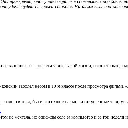
 Они проверяют, кто лучше сохраняет спокойствие под давление
усть удача будет на твоей стороне. Но даже если она отверн
 сдержанностью – полвека учительской жизни, сотни уроков, тыс
овский заболел небом в 10-м классе после просмотра фильма «Зв
: люди, свиньи, быки, отсохшие пальцы и откушенные уши, мегап
я
этом не мечтала, но однажды села за компьютер и за три недели н