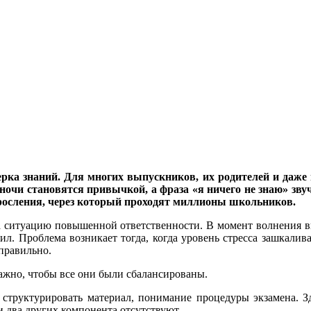
верка знаний. Для многих выпускников, их родителей и даж
ночи становятся привычкой, а фраза «я ничего не знаю» зву
взросления, через который проходят миллионы школьников.
а ситуацию повышенной ответственности. В момент волнения вы
л. Проблема возникает тогда, когда уровень стресса зашкалив
 правильно.
ажно, чтобы все они были сбалансированы.
 структурировать материал, понимание процедуры экзамена. З
и два других компонента отсутствуют.