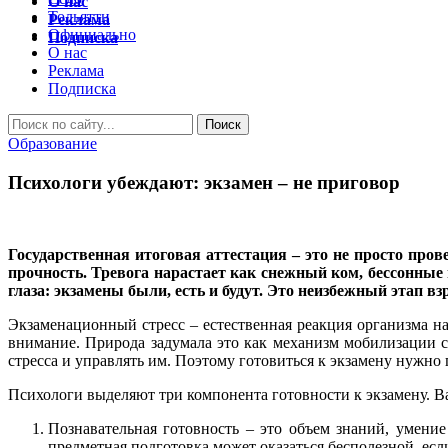
О нас
Тольятти
Реклама
Официально
Подписка
О нас
Реклама
Подписка
Образование
Психологи убеждают: экзамен – не приговор
Государственная итоговая аттестация – это не просто про
прочность. Тревога нарастает как снежный ком, бессонные 
глаза: экзамены были, есть и будут. Это неизбежный этап 
Экзаменационный стресс – естественная реакция организма н
внимание. Природа задумала это как механизм мобилизации си
стресса и управлять им. Поэтому готовиться к экзамену нужно
Психологи выделяют три компонента готовности к экзамену. В
Познавательная готовность – это объем знаний, умение
предметная подготовка может оказаться бесполезной, есл