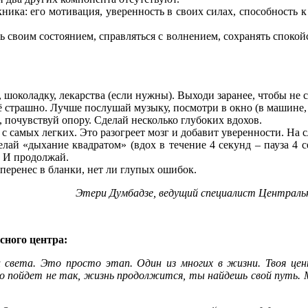
ника: его мотивация, уверенность в своих силах, способность 
ь своим состоянием, справляться с волнением, сохранять споко
 шоколадку, лекарства (если нужны). Выходи заранее, чтобы не с
сё страшно. Лучше послушай музыку, посмотри в окно (в машине,
 почувствуй опору. Сделай несколько глубоких вдохов.
с самых легких. Это разогреет мозг и добавит уверенности. На 
елай «дыхание квадратом» (вдох в течение 4 секунд – пауза 4 
. И продолжай.
 перенес в бланки, нет ли глупых ошибок.
Этери Думбадзе, ведущий специалист Централь
сного центра:
ц света. Это просто этап. Один из многих в жизни. Твоя цен
о-то пойдет не так, жизнь продолжится, ты найдешь свой путь.