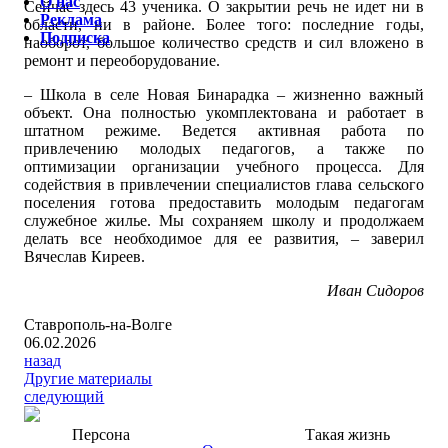
О нас
Сейчас здесь 43 ученика. О закрытии речь не идет ни в
Реклама
области, ни в районе. Более того: последние годы,
Подписка
наоборот, большое количество средств и сил вложено в
ремонт и переоборудование.
– Школа в селе Новая Бинарадка – жизненно важный
объект. Она полностью укомплектована и работает в
штатном режиме. Ведется активная работа по
привлечению молодых педагогов, а также по
оптимизации организации учебного процесса. Для
содействия в привлечении специалистов глава сельского
поселения готова предоставить молодым педагогам
служебное жилье. Мы сохраняем школу и продолжаем
делать все необходимое для ее развития, – заверил
Вячеслав Киреев.
Иван Сидоров
Ставрополь-на-Волге
06.02.2026
назад
Другие материалы
следующий
Персона
Такая жизнь