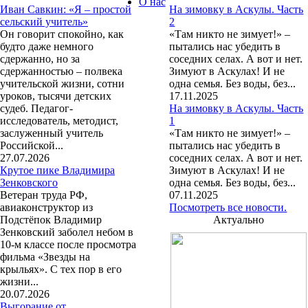
О нас
Иван Савкин: «Я – простой
На зимовку в Аскулы. Часть
сельский учитель»
2
Он говорит спокойно, как
«Там никто не зимует!» –
будто даже немного
пытались нас убедить в
сдержанно, но за
соседних селах. А вот и нет.
сдержанностью – полвека
Зимуют в Аскулах! И не
учительской жизни, сотни
одна семья. Без воды, без...
уроков, тысячи детских
17.11.2025
судеб. Педагог-
На зимовку в Аскулы. Часть
исследователь, методист,
1
заслуженный учитель
«Там никто не зимует!» –
Российской...
пытались нас убедить в
27.07.2026
соседних селах. А вот и нет.
Крутое пике Владимира
Зимуют в Аскулах! И не
Зенковского
одна семья. Без воды, без...
Ветеран труда РФ,
07.11.2025
авиаконструктор из
Посмотреть все новости.
Подстёпок Владимир
Актуально
Зенковский заболел небом в
10-м классе после просмотра
фильма «Звезды на
крыльях». С тех пор в его
жизни...
20.07.2026
Выгорание от…