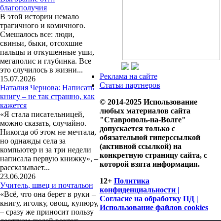
благополучия
В этой истории немало
трагичного и комичного.
Смешалось все: люди,
свиньи, быки, отсохшие
пальцы и откушенные уши,
мегаполис и глубинка. Все
это случилось в жизни...
Реклама на сайте
15.07.2026
Статьи партнеров
Наталия Чернова: Написать
книгу – не так страшно, как
© 2014-2025 Использование
кажется
любых материалов сайта
«Я стала писательницей,
"Ставрополь-на-Волге"
можно сказать, случайно.
допускается только с
Никогда об этом не мечтала,
обязательной гиперссылкой
но однажды села за
(активной ссылкой) на
компьютер и за три недели
конкретную страницу сайта, с
написала первую книжку», –
которой взята информация.
рассказывает...
23.06.2026
12+
Политика
Учитель, швец и почтальон
конфиденциальности |
«Всё, что она берет в руки –
Согласие на обработку ПД |
книгу, иголку, овощ, купюру,
Использование файлов cookies
– сразу же приносит пользу
десяткам людей вокруг,