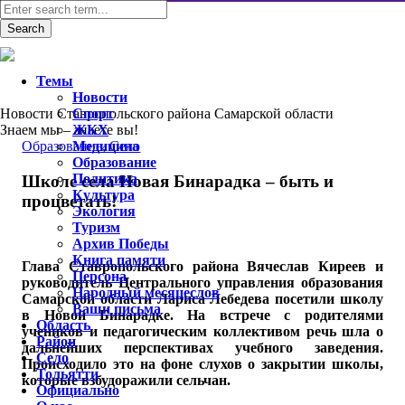
Темы
Новости
Новости Ставропольского района Самарской области
Спорт
Знаем мы – знаете вы!
ЖКХ
Образование
Медицина
,
Село
Образование
Политика
Школе села Новая Бинарадка – быть и
Культура
процветать!
Экология
Туризм
Архив Победы
Книга памяти
Глава Ставропольского района Вячеслав Киреев и
Персона
руководитель Центрального управления образования
Народный месяцеслов
Самарской области Лариса Лебедева посетили школу
Ваши письма
в Новой Бинарадке. На встрече с родителями
Область
учеников и педагогическим коллективом речь шла о
Район
дальнейших перспективах учебного заведения.
Село
Происходило это на фоне слухов о закрытии школы,
Тольятти
которые взбудоражили сельчан.
Официально