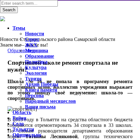
Темы
Новости
Новости Ставропольского района Самарской области
Спорт
Знаем мы – знаете вы!
ЖКХ
Образование
Медицина
Образование
Политика
Спортивной школе ремонт спортзала не
Культура
нужен?
Экология
Туризм
Школа №16 не попала в программу ремонта
Архив Победы
спортивных залов. Коллектив учреждения выражает
Книга памяти
по этому поводу своё недоумение: школа-то —
Персона
спортивная.
Народный месяцеслов
Ваши письма
Область
Район
В 2013 году в Тольятти на средства областного бюджета
Село
собираются отремонтировать 34 спортзала в 33 школах.
Тольятти
По словам руководителя департамента образования
Официально
мэрии
Татьяны Лесняковой
, группы технического