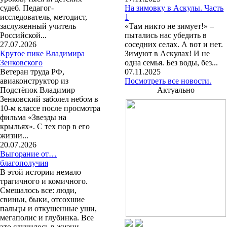
судеб. Педагог-
На зимовку в Аскулы. Часть
исследователь, методист,
1
заслуженный учитель
«Там никто не зимует!» –
Российской...
пытались нас убедить в
27.07.2026
соседних селах. А вот и нет.
Крутое пике Владимира
Зимуют в Аскулах! И не
Зенковского
одна семья. Без воды, без...
Ветеран труда РФ,
07.11.2025
авиаконструктор из
Посмотреть все новости.
Подстёпок Владимир
Актуально
Зенковский заболел небом в
10-м классе после просмотра
фильма «Звезды на
крыльях». С тех пор в его
жизни...
20.07.2026
Выгорание от…
благополучия
В этой истории немало
трагичного и комичного.
Смешалось все: люди,
свиньи, быки, отсохшие
пальцы и откушенные уши,
мегаполис и глубинка. Все
это случилось в жизни...