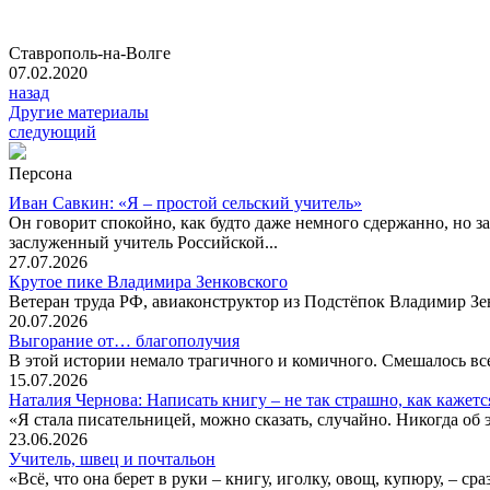
Ставрополь-на-Волге
07.02.2020
назад
Другие материалы
следующий
Персона
Иван Савкин: «Я – простой сельский учитель»
Он говорит спокойно, как будто даже немного сдержанно, но за
заслуженный учитель Российской...
27.07.2026
Крутое пике Владимира Зенковского
Ветеран труда РФ, авиаконструктор из Подстёпок Владимир Зенк
20.07.2026
Выгорание от… благополучия
В этой истории немало трагичного и комичного. Смешалось все
15.07.2026
Наталия Чернова: Написать книгу – не так страшно, как кажетс
«Я стала писательницей, можно сказать, случайно. Никогда об 
23.06.2026
Учитель, швец и почтальон
«Всё, что она берет в руки – книгу, иголку, овощ, купюру, – с