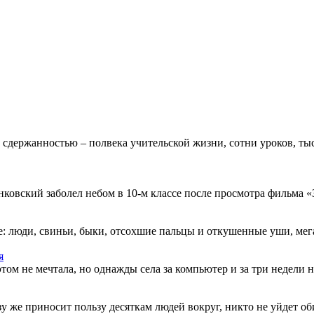
 сдержанностью – полвека учительской жизни, сотни уроков, тыс
овский заболел небом в 10-м классе после просмотра фильма «Зв
: люди, свиньи, быки, отсохшие пальцы и откушенные уши, мегап
я
этом не мечтала, но однажды села за компьютер и за три недели н
разу же приносит пользу десяткам людей вокруг, никто не уйдет о