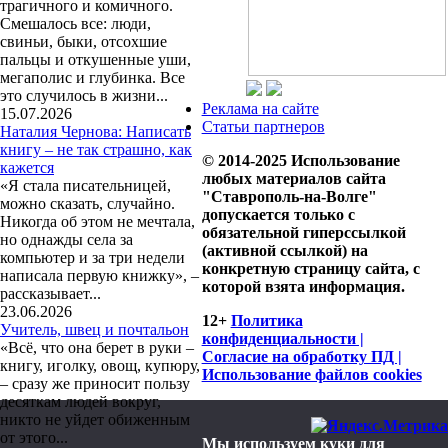
трагичного и комичного.
Смешалось все: люди,
свиньи, быки, отсохшие
пальцы и откушенные уши,
мегаполис и глубинка. Все
это случилось в жизни...
Реклама на сайте
15.07.2026
Статьи партнеров
Наталия Чернова: Написать
книгу – не так страшно, как
© 2014-2025 Использование
кажется
любых материалов сайта
«Я стала писательницей,
"Ставрополь-на-Волге"
можно сказать, случайно.
допускается только с
Никогда об этом не мечтала,
обязательной гиперссылкой
но однажды села за
(активной ссылкой) на
компьютер и за три недели
конкретную страницу сайта, с
написала первую книжку», –
которой взята информация.
рассказывает...
23.06.2026
12+
Политика
Учитель, швец и почтальон
конфиденциальности |
«Всё, что она берет в руки –
Согласие на обработку ПД |
книгу, иголку, овощ, купюру,
Использование файлов cookies
– сразу же приносит пользу
десяткам людей вокруг,
никто не уйдет обиженным
от этого...
Мы используем куки для