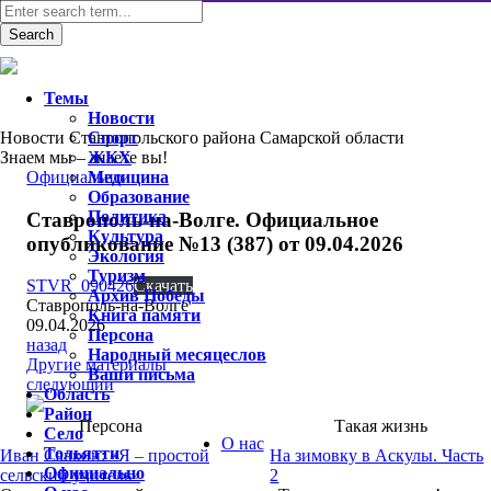
Темы
Новости
Новости Ставропольского района Самарской области
Спорт
Знаем мы – знаете вы!
ЖКХ
Официально
Медицина
Образование
Политика
Ставрополь-на-Волге. Официальное
Культура
опубликование №13 (387) от 09.04.2026
Экология
Туризм
STVR_090426
Скачать
Архив Победы
Ставрополь-на-Волге
Книга памяти
09.04.2026
Персона
назад
Народный месяцеслов
Другие материалы
Ваши письма
следующий
Область
Район
Персона
Такая жизнь
Село
О нас
Тольятти
Иван Савкин: «Я – простой
На зимовку в Аскулы. Часть
Официально
сельский учитель»
2