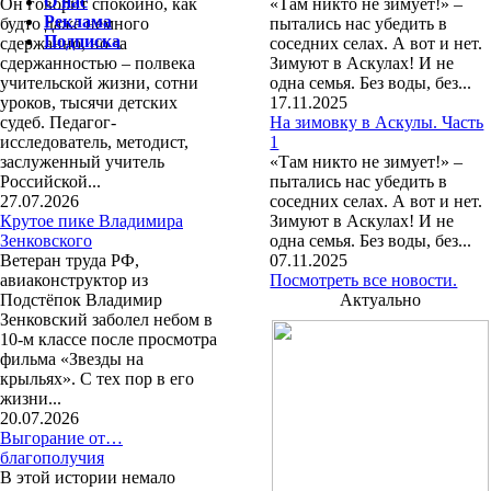
О нас
Он говорит спокойно, как
«Там никто не зимует!» –
Реклама
будто даже немного
пытались нас убедить в
Подписка
сдержанно, но за
соседних селах. А вот и нет.
сдержанностью – полвека
Зимуют в Аскулах! И не
учительской жизни, сотни
одна семья. Без воды, без...
уроков, тысячи детских
17.11.2025
судеб. Педагог-
На зимовку в Аскулы. Часть
исследователь, методист,
1
заслуженный учитель
«Там никто не зимует!» –
Российской...
пытались нас убедить в
27.07.2026
соседних селах. А вот и нет.
Крутое пике Владимира
Зимуют в Аскулах! И не
Зенковского
одна семья. Без воды, без...
Ветеран труда РФ,
07.11.2025
авиаконструктор из
Посмотреть все новости.
Подстёпок Владимир
Актуально
Зенковский заболел небом в
10-м классе после просмотра
фильма «Звезды на
крыльях». С тех пор в его
жизни...
20.07.2026
Выгорание от…
благополучия
В этой истории немало