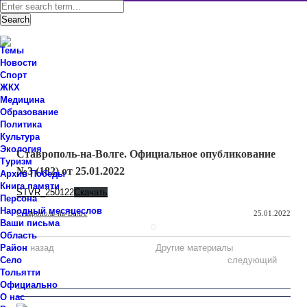
Темы
Новости
Спорт
ЖКХ
Новости Ставропольского района Самарской области
Медицина
Знаем мы – знаете вы!
Образование
Политика
Официально
Культура
Экология
Ставрополь-на-Волге. Официальное опубликование
Туризм
№3 (182) от 25.01.2022
Архив Победы
Книга памяти
STVR_250122
Скачать
Персона
Народный месяцеслов
Ставрополь-на-Волге
25.01.2022
Ваши письма
Область
Район
назад
Другие материалы
Село
следующий
Тольятти
Официально
О нас