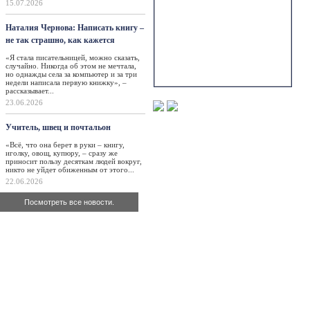
15.07.2026
Наталия Чернова: Написать книгу –
не так страшно, как кажется
«Я стала писательницей, можно сказать,
случайно. Никогда об этом не мечтала,
но однажды села за компьютер и за три
недели написала первую книжку», –
рассказывает...
23.06.2026
Учитель, швец и почтальон
«Всё, что она берет в руки – книгу,
иголку, овощ, купюру, – сразу же
приносит пользу десяткам людей вокруг,
никто не уйдет обиженным от этого...
22.06.2026
Посмотреть все новости.