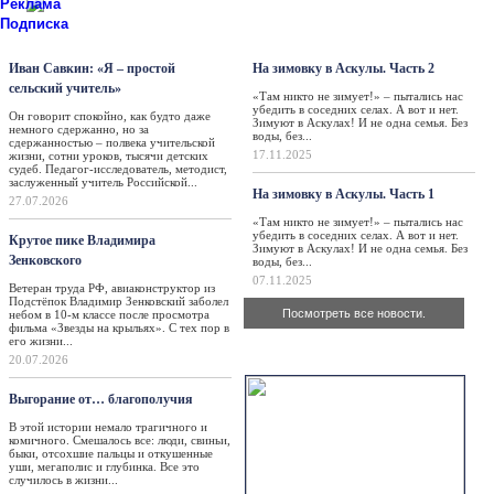
Реклама
Подписка
Персона
Такая жизнь
Иван Савкин: «Я – простой
На зимовку в Аскулы. Часть 2
сельский учитель»
«Там никто не зимует!» – пытались нас
убедить в соседних селах. А вот и нет.
Он говорит спокойно, как будто даже
Зимуют в Аскулах! И не одна семья. Без
немного сдержанно, но за
воды, без...
сдержанностью – полвека учительской
17.11.2025
жизни, сотни уроков, тысячи детских
судеб. Педагог-исследователь, методист,
заслуженный учитель Российской...
На зимовку в Аскулы. Часть 1
27.07.2026
«Там никто не зимует!» – пытались нас
убедить в соседних селах. А вот и нет.
Крутое пике Владимира
Зимуют в Аскулах! И не одна семья. Без
Зенковского
воды, без...
07.11.2025
Ветеран труда РФ, авиаконструктор из
Подстёпок Владимир Зенковский заболел
Посмотреть все новости.
небом в 10-м классе после просмотра
фильма «Звезды на крыльях». С тех пор в
его жизни...
Актуально
20.07.2026
Выгорание от… благополучия
В этой истории немало трагичного и
комичного. Смешалось все: люди, свиньи,
быки, отсохшие пальцы и откушенные
уши, мегаполис и глубинка. Все это
случилось в жизни...