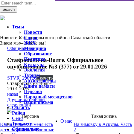
Темы
Новости
Новости Ставропольского района Самарской области
Спорт
Знаем мы – знаете вы!
ЖКХ
Официально
Медицина
Образование
Политика
Ставрополь-на-Волге. Официальное
Культура
опубликование №3 (377) от 29.01.2026
Экология
Туризм
STVR_290126
Скачать
Архив Победы
Ставрополь-на-Волге
Книга памяти
29.01.2026
Персона
назад
Народный месяцеслов
Другие материалы
Ваши письма
следующий
Область
Район
Персона
Такая жизнь
Село
О нас
Тольятти
Юлия Лелюх: У меня есть
На зимовку в Аскулы. Часть
Официально
дети личные и публичные
2