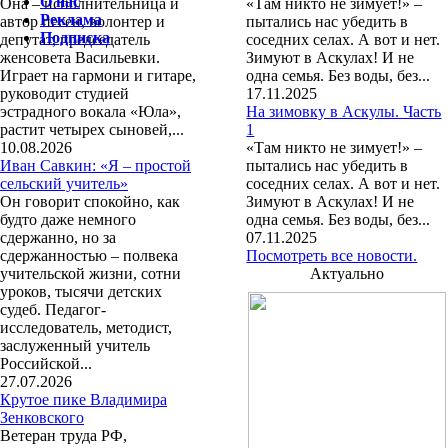
О нас
Она – исполнительница и
«Там никто не зимует!» –
Реклама
автор песен, волонтер и
пытались нас убедить в
Подписка
депутат, председатель
соседних селах. А вот и нет.
женсовета Васильевки.
Зимуют в Аскулах! И не
Играет на гармони и гитаре,
одна семья. Без воды, без...
руководит студией
17.11.2025
эстрадного вокала «Юла»,
На зимовку в Аскулы. Часть
растит четырех сыновей,...
1
10.08.2026
«Там никто не зимует!» –
Иван Савкин: «Я – простой
пытались нас убедить в
сельский учитель»
соседних селах. А вот и нет.
Он говорит спокойно, как
Зимуют в Аскулах! И не
будто даже немного
одна семья. Без воды, без...
сдержанно, но за
07.11.2025
сдержанностью – полвека
Посмотреть все новости.
учительской жизни, сотни
Актуально
уроков, тысячи детских
судеб. Педагог-
исследователь, методист,
заслуженный учитель
Российской...
27.07.2026
Крутое пике Владимира
Зенковского
Ветеран труда РФ,