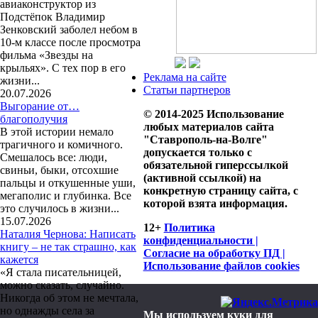
авиаконструктор из
Подстёпок Владимир
Зенковский заболел небом в
10-м классе после просмотра
фильма «Звезды на
крыльях». С тех пор в его
Реклама на сайте
жизни...
Статьи партнеров
20.07.2026
Выгорание от…
© 2014-2025 Использование
благополучия
любых материалов сайта
В этой истории немало
"Ставрополь-на-Волге"
трагичного и комичного.
допускается только с
Смешалось все: люди,
обязательной гиперссылкой
свиньи, быки, отсохшие
(активной ссылкой) на
пальцы и откушенные уши,
конкретную страницу сайта, с
мегаполис и глубинка. Все
которой взята информация.
это случилось в жизни...
15.07.2026
12+
Политика
Наталия Чернова: Написать
конфиденциальности |
книгу – не так страшно, как
Согласие на обработку ПД |
кажется
Использование файлов cookies
«Я стала писательницей,
можно сказать, случайно.
Никогда об этом не мечтала,
но однажды села за
Мы используем куки для