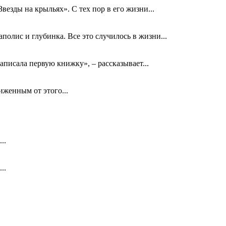
езды на крыльях». С тех пор в его жизни...
олис и глубинка. Все это случилось в жизни...
аписала первую книжку», – рассказывает...
биженным от этого...
..
..