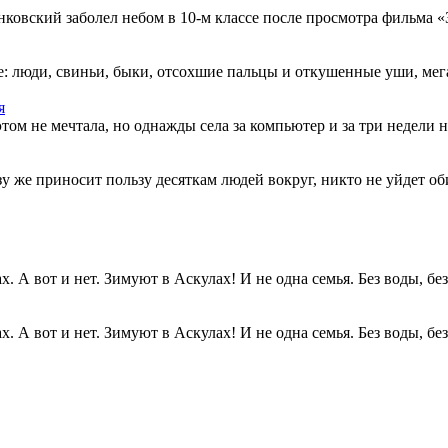
овский заболел небом в 10-м классе после просмотра фильма «Зв
: люди, свиньи, быки, отсохшие пальцы и откушенные уши, мегап
я
этом не мечтала, но однажды села за компьютер и за три недели н
разу же приносит пользу десяткам людей вокруг, никто не уйдет о
. А вот и нет. Зимуют в Аскулах! И не одна семья. Без воды, без.
. А вот и нет. Зимуют в Аскулах! И не одна семья. Без воды, без.