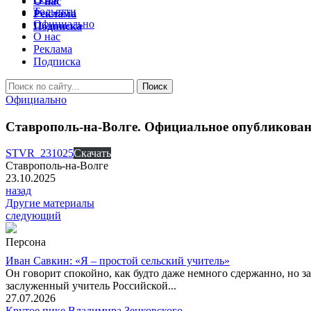
О нас
Тольятти
Реклама
Официально
Подписка
О нас
Реклама
Подписка
Официально
Ставрополь-на-Волге. Официальное опубликовани
STVR_231025
Скачать
Ставрополь-на-Волге
23.10.2025
назад
Другие материалы
следующий
Персона
Иван Савкин: «Я – простой сельский учитель»
Он говорит спокойно, как будто даже немного сдержанно, но за
заслуженный учитель Российской...
27.07.2026
Крутое пике Владимира Зенковского