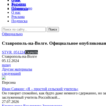
О нас
Тольятти
Реклама
Официально
Подписка
О нас
Реклама
Подписка
Официально
Ставрополь-на-Волге. Официальное опубликовани
STVR_051224
Скачать
Ставрополь-на-Волге
05.12.2024
назад
Другие материалы
следующий
Персона
Иван Савкин: «Я – простой сельский учитель»
Он говорит спокойно, как будто даже немного сдержанно, но за
заслуженный учитель Российской...
27.07.2026
Крутое пике Владимира Зенковского