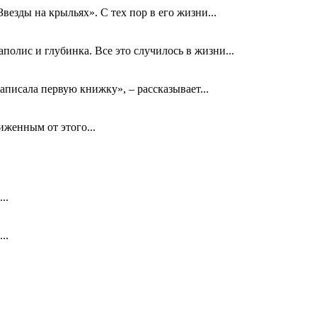
езды на крыльях». С тех пор в его жизни...
олис и глубинка. Все это случилось в жизни...
аписала первую книжку», – рассказывает...
биженным от этого...
..
..