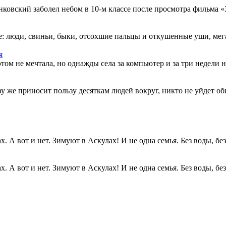
овский заболел небом в 10-м классе после просмотра фильма «Зв
: люди, свиньи, быки, отсохшие пальцы и откушенные уши, мегап
я
этом не мечтала, но однажды села за компьютер и за три недели н
разу же приносит пользу десяткам людей вокруг, никто не уйдет о
. А вот и нет. Зимуют в Аскулах! И не одна семья. Без воды, без.
. А вот и нет. Зимуют в Аскулах! И не одна семья. Без воды, без.