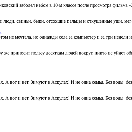
овский заболел небом в 10-м классе после просмотра фильма «Зв
: люди, свиньи, быки, отсохшие пальцы и откушенные уши, мегап
я
этом не мечтала, но однажды села за компьютер и за три недели н
разу же приносит пользу десяткам людей вокруг, никто не уйдет о
. А вот и нет. Зимуют в Аскулах! И не одна семья. Без воды, без.
. А вот и нет. Зимуют в Аскулах! И не одна семья. Без воды, без.