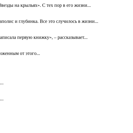
езды на крыльях». С тех пор в его жизни...
олис и глубинка. Все это случилось в жизни...
аписала первую книжку», – рассказывает...
биженным от этого...
..
..