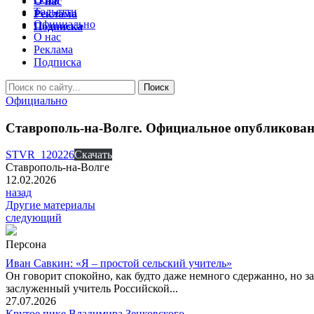
О нас
Тольятти
Реклама
Официально
Подписка
О нас
Реклама
Подписка
Официально
Ставрополь-на-Волге. Официальное опубликование
STVR_120226
Скачать
Ставрополь-на-Волге
12.02.2026
назад
Другие материалы
следующий
Персона
Иван Савкин: «Я – простой сельский учитель»
Он говорит спокойно, как будто даже немного сдержанно, но за
заслуженный учитель Российской...
27.07.2026
Крутое пике Владимира Зенковского