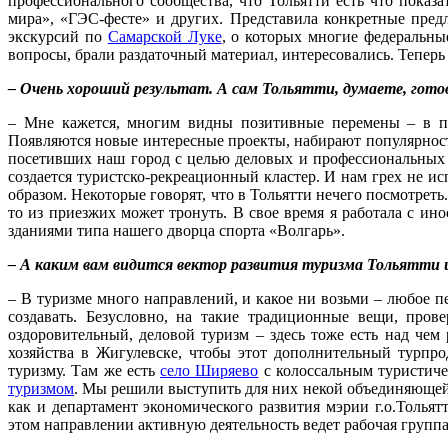
профессионального сообщества, что Тольятти есть что показа
мира», «ГЭС-фесте» и других. Представила конкретные пред
экскурсий по
Самарской Луке
, о которых многие федеральны
вопросы, брали раздаточный материал, интересовались. Теперь 
– Очень хороший результат. А сам Тольятти, думаете, гото
– Мне кажется, многим видны позитивные перемены – в пос
Появляются новые интересные проекты, набирают популярность 
посетивших наш город с целью деловых и профессиональных п
создается туристско-рекреационный кластер. И нам грех не и
образом. Некоторые говорят, что в Тольятти нечего посмотреть
то из приезжих может тронуть. В свое время я работала с ин
зданиями типа нашего дворца спорта «Волгарь».
– А каким вам видится вектор развития туризма Тольятти 
– В туризме много направлений, и какое ни возьми – любое пе
создавать. Безусловно, на такие традиционные вещи, про
оздоровительный, деловой туризм – здесь тоже есть над че
хозяйства в Жигулевске, чтобы этот дополнительный турпр
туризму. Там же есть
село Ширяево
с колоссальным туристиче
туризмом
. Мы решили выступить для них некой объединяющей 
как и департамент экономического развития мэрии г.о.Толья
этом направлении активную деятельность ведет рабочая группа