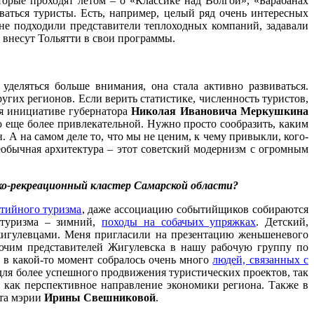
оторые проходят летом – о «Классике над Волгой», «Барабанах
аться туристы. Есть, например, целый ряд очень интересных
мне подходили представители теплоходных компаний, задавали
, внесут Тольятти в свои программы.
еляться больше внимания, она стала активно развиваться.
угих регионов. Если верить статистике, численность туристов,
ря инициативе губернатора
Николая Ивановича Меркушкина
ю еще более привлекательной. Нужно просто сообразить, каким
. А на самом деле то, что мы не ценим, к чему привыкли, кого-
необычная архитектура – этот советский модернизм с огромным
ко-рекреационный кластер Самарской области?
тийного туризма
, даже ассоциацию событийщиков собираются
д туризма – зимний,
походы на собачьих упряжках
. Детский,
 жигулевцами. Меня пригласили на презентацию женьшеневого
лючим представителей Жигулевска в нашу рабочую группу по
 в какой-то момент собралось очень много
людей, связанных с
для более успешного продвижения туристических проектов, так
м как перспективное направление экономики региона. Также в
ата мэрии
Ирины Свешниковой
.