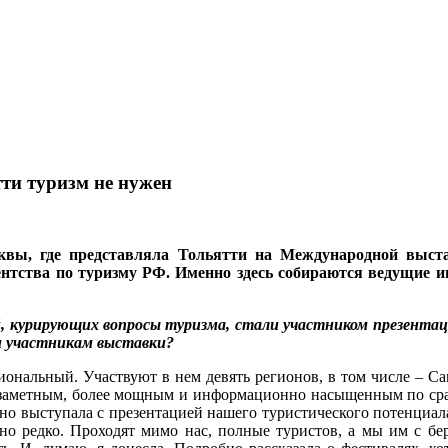
тти туризм не нужен
ы, где представляла Тольятти на Международной выста
нтства по туризму РФ. Именно здесь собираются ведущие 
ей, курирующих вопросы туризма, стали участником презента
 и участникам выставки?
иональный. Участвуют в нем девять регионов, в том числе – С
ее заметным, более мощным и информационно насыщенным по сра
ично выступала с презентацией нашего туристического потенци
но редко. Проходят мимо нас, полные туристов, а мы им с б