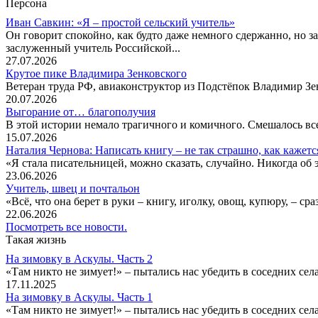
Персона
Иван Савкин: «Я – простой сельский учитель»
Он говорит спокойно, как будто даже немного сдержанно, но за
заслуженный учитель Российской...
27.07.2026
Крутое пике Владимира Зенковского
Ветеран труда РФ, авиаконструктор из Подстёпок Владимир Зенк
20.07.2026
Выгорание от… благополучия
В этой истории немало трагичного и комичного. Смешалось все
15.07.2026
Наталия Чернова: Написать книгу – не так страшно, как кажетс
«Я стала писательницей, можно сказать, случайно. Никогда об 
23.06.2026
Учитель, швец и почтальон
«Всё, что она берет в руки – книгу, иголку, овощ, купюру, – с
22.06.2026
Посмотреть все новости.
Такая жизнь
На зимовку в Аскулы. Часть 2
«Там никто не зимует!» – пытались нас убедить в соседних селах
17.11.2025
На зимовку в Аскулы. Часть 1
«Там никто не зимует!» – пытались нас убедить в соседних селах