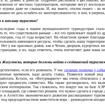
ть. И, думаю, я донесла. Подробно рассказала о фестивалях, к
ложения от местных туроператоров, которыми могут воспользов
е игроки даже не слышали. И, вы знаете, отклик пошел – ко 
важно не дать ослабеть их заинтересованности, и они, я уверена
в к наплыву туристов?
ледние годы в нашем муниципалитете туриндустрии стало уд
те, что существовали раньше – все это привлекает людей из др
оездок, год от года возрастает. На областном уровне благода
спользовать имеющиеся ресурсы, чтобы сделать нашу территори
. Нет у нас красивых домов, как в Чехии, дворцов, курортных зон
остранцами, и их, надо отметить, очень впечатляет даже наша 
и Жигулевска, которые должны войти в создаваемый туристс
рспективно, если его развивать. У нас
сильные позиции у собы
веренные временем, надо делать ставку. Появился новый ви
м работать. Кстати, на «Интурмаркете» мы очень сблизились с
одукт продвигать совместно. Мы также договорились, что вк
ским потенциалом. Так сложилось, что вокруг нас на базе АЭР
площадкой, где совместно решаем, что нужно сделать в городе 
тти и Агентство экономического развития рассматривают туриз
 под председательством заместителя мэра – руководителя аппар