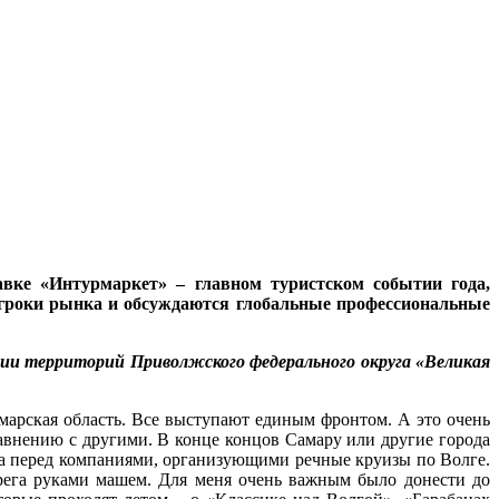
вке «Интурмаркет» – главном туристском событии года,
игроки рынка и обсуждаются глобальные профессиональные
ции территорий Приволжского федерального округа «Великая
амарская область. Все выступают единым фронтом. А это очень
внению с другими. В конце концов Самару или другие города
ала перед компаниями, организующими речные круизы по Волге.
ерега руками машем. Для меня очень важным было донести до