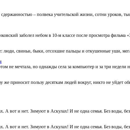
 сдержанностью – полвека учительской жизни, сотни уроков, тыс
овский заболел небом в 10-м классе после просмотра фильма «Зв
: люди, свиньи, быки, отсохшие пальцы и откушенные уши, мегап
я
этом не мечтала, но однажды села за компьютер и за три недели н
разу же приносит пользу десяткам людей вокруг, никто не уйдет о
. А вот и нет. Зимуют в Аскулах! И не одна семья. Без воды, без.
. А вот и нет. Зимуют в Аскулах! И не одна семья. Без воды, без.