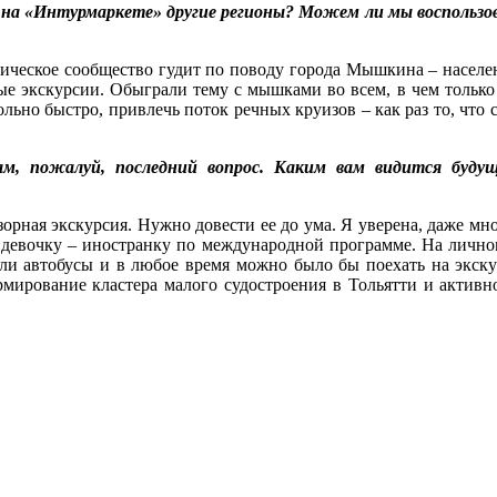
ли на «Интурмаркете» другие регионы? Можем ли мы восполь
ическое сообщество гудит по поводу города Мышкина – населе
ные экскурсии. Обыграли тему с мышками во всем, в чем только
ьно быстро, привлечь поток речных круизов – как раз то, что 
дам, пожалуй, последний вопрос. Каким вам видится буд
бзорная экскурсия. Нужно довести ее до ума. Я уверена, даже м
д девочку – иностранку по международной программе. На личном
ояли автобусы и в любое время можно было бы поехать на экску
рмирование кластера малого судостроения в Тольятти и активн