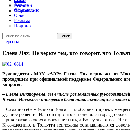
О нас
Тольятти
Реклама
Официально
Подписка
О нас
Реклама
Подписка
Персона
Елена Лях: Не верьте тем, кто говорит, что Толья
Руководитель МАУ «АЭР» Елена Лях вернулась из Москв
проходящем при официальной поддержке Федерального аге
вопросы.
– Елена Викторовна, вы в числе региональных руководител
Волга». Насколько интересна была наша экспозиция гостям
– Сама по себе «Великая Волга» – глобальный проект, межрег
удачное решение. Наш стенд в итоге получился гораздо бол
Приволжского округа могут не знать, а Волгу знают все. Я л
К сожалению, в Тольятти теплоходы останавливаются доволь