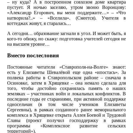
– ну куда? А в построенном совхозом доме квартира
пустует. Я ночью заселяю, утром звоню Воронцову:
«Александр Егорович, вы меня поддержите…» – «Что
натворила?..» – «Вселила». (Смеется). Учителя в
коттеджах живут, я старалась…
А сегодня… образование загнали в угол. И может быть, я
кого-то обижу, но скажу: подготовка учителей сегодня не
на высшем уровне…
Вместо послесловия
Постоянные читатели «Ставрополя-на-Волге» знают:
есть у Елизаветы Шевалёвой еще одна «ипостась». За
полвека работы в Ставропольском районе – сначала в
Осиновке, затем в Хрящевке – она немало сделала для
того, чтобы достойно сохранялась память о наших
земляках – участниках войн и локальных конфликтов. В
последние годы ее стараниями, при активной поддержке
односельчан (в том числе учеников Елизаветы
Сергеевны), в рамках созданного ранее мемориального
комплекса в Хрящевке открыта Аллея Боевой и Трудовой
Славы (проект получил господдержку в рамках
программы «Комплексное развитие сельских
территорий»).