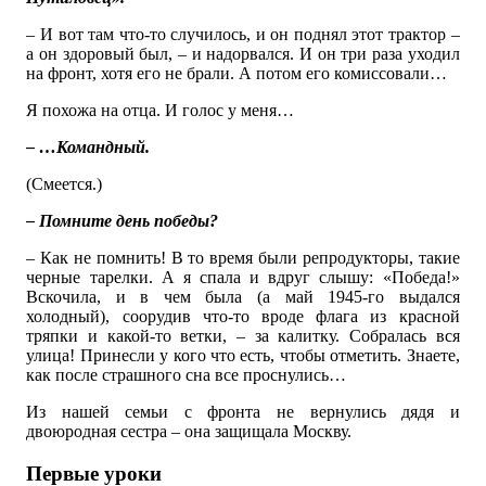
– И вот там что-то случилось, и он поднял этот трактор –
а он здоровый был, – и надорвался. И он три раза уходил
на фронт, хотя его не брали. А потом его комиссовали…
Я похожа на отца. И голос у меня…
– …Командный.
(Смеется.)
– Помните день победы?
– Как не помнить! В то время были репродукторы, такие
черные тарелки. А я спала и вдруг слышу: «Победа!»
Вскочила, и в чем была (а май 1945-го выдался
холодный), соорудив что-то вроде флага из красной
тряпки и какой-то ветки, – за калитку. Собралась вся
улица! Принесли у кого что есть, чтобы отметить. Знаете,
как после страшного сна все проснулись…
Из нашей семьи с фронта не вернулись дядя и
двоюродная сестра – она защищала Москву.
Первые уроки