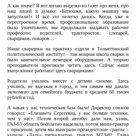
А как иначе? Я вот читаю вырезки из газет про меня, про
наш лицей и думаю: «Батюшки, какую машину мы
запустили!» И всё это нелегко далось. Когда, уже в
перестроечное время, профессиональное образование
было уничтожено, мы продолжали выдавать рабочие
профессии: водителей, трактористов, слесарей,
сварщиков, поваров…
Наши сварщики на практику ездили в Тольяттинский
политехнический институт – там мощная школа сварки и
было замечательное немецкое оборудование. А теорию
преподаватели приезжали читать здесь. Сейчас наши
выпускники работают здесь сварщиками.
Родители учились вместе с детьми своими. Здесь
учились, не выезжая в город, и тем самым мы давали
экономию для семейного бюджета в среднем 60 тысяч
рублей в год.
А какая у нас техническая база была! Директор совхоза
говорил: «Елизавета Сергеевна, у вас больше техники,
чем у нас». Потом второй автобус дали нам, уазик,
ГАЗ-53 область бесплатно выделила, потом мини-трактор
с прицепом, затем мы выиграли президентские гранты –
купили «Ладу» пятнадцатую, трактор МТЗ-82. Глава