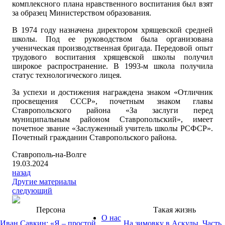
комплексного плана нравственного воспитания был взят
за образец Министерством образования.
В 1974 году назначена директором хрящевской средней
школы. Под ее руководством была организована
ученическая производственная бригада. Передовой опыт
трудового воспитания хрящевской школы получил
широкое распространение. В 1993-м школа получила
статус технологического лицея.
За успехи и достижения награждена знаком «Отличник
просвещения СССР», почетным знаком главы
Ставропольского района «За заслуги перед
муниципальным районом Ставропольский», имеет
почетное звание «Заслуженный учитель школы РСФСР».
Почетный гражданин Ставропольского района.
Ставрополь-на-Волге
19.03.2024
назад
Другие материалы
следующий
Персона
Такая жизнь
О нас
Иван Савкин: «Я – простой
На зимовку в Аскулы. Часть