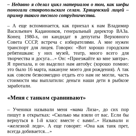
– Недавно я сделал цикл материалов о том, как шефы
помогали ставропольским селам. Хрящевский лицей –
пример такого тесного сотрудничества.
– А еще вспоминается, как приехал к нам Владимир
Васильевич Каданников, генеральный директор ВАЗа.
Конец 1980-х, он кандидат в депутаты Верховного
Совета СССР, встреча с избирателями. А мне нужен
транспорт для лицея. Говорю: «Вот хорошо городским
ребятишкам: у них музей, театр, много всего для
творчества и досуга…» Он: «Приезжайте ко мне завтра».
Я приехала, и он выделил нам автобус (хорошо помню:
это было 16 марта, накануне моего дня рождения). А так
как совсем безвозмездно отдать его нам не могли, часть
стоимости мы выплатили: деньги наши дети в рыбхозе
заработали.
«Меня с танком сравнивают»
– Ученики называли меня «мама Лиза», до сих пор
пишут в открытках: «Сколько мы взяли от вас. Если бы
вернуться в 1-й класс вместе с вами!..» Называли и
«железной леди». А еще говорят: «Она как танк прет,
всегда добивается…»