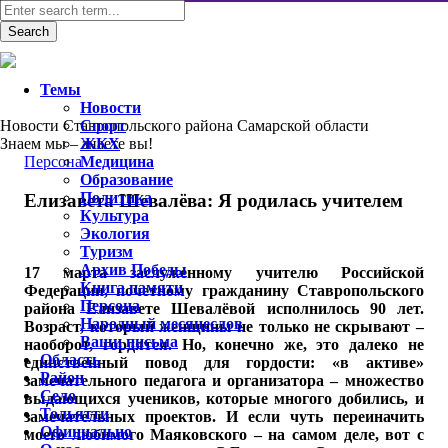
Темы
Новости
Новости Ставропольского района Самарской области
Спорт
Знаем мы – знаете вы!
ЖКХ
Персона
Медицина
Образование
Политика
Елизавета Шевалёва: Я родилась учителем
Культура
Экология
Туризм
Архив Победы
17 марта заслуженному учителю Российской
Книга памяти
Федерации, почетному гражданину Ставропольского
Персона
района Елизавете Шевалёвой исполнилось 90 лет.
Народный месяцеслов
Возраст, который женщины не только не скрывают –
Ваши письма
наоборот, гордятся. Но, конечно же, это далеко не
Область
единственный повод для гордости: «в активе»
Район
замечательного педагога и организатора – множество
Село
выдающихся учеников, которые многого добились, и
Тольятти
замечательных проектов. И если чуть переиначить
Официально
моего любимого Маяковского – на самом деле, вот с