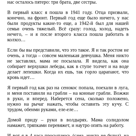
нас осталось пятеро: три брата, две сестры.
В первый класс я пошла в 1941 году. Отца призвали,
конечно, на фронт. Первый год еще было ничего, у нас
были продукты какие-то еще, а 1942-й был для нашей
семьи очень тяжелый. Всё сразу: голод, холод, надеть
нечего, – и я после второго класса пошла работать в
колхоз…
Если бы вы представили, что это такое. Я и так ростом не
очень, а тогда – совсем маленькая девчушка. Меня никто
не заставлял, мама не посылала. Я видела, как она
собирает верхушки лебеды, как в ступе толчет и на воде
делает лепешки. Когда их ешь, так горло царапают, что
кровь идет…
Я первый год как раз на сенокос попала, поехали в луга,
и меня поставили на грабли – на конные грабли. Вожжи
в руки, и вперед. Наберется сена, сколько положено,
нужно на рычаг нажать, чтобы оставить эту кучу. С
трудом, обеими руками, еле-еле…
Домой приду – руки в волдырях. Мама солидолом
намажет, тряпками перевяжет, и наутро опять на работу.
И вот я в 4 часа просыпаюсь (сама, никто не будил), на