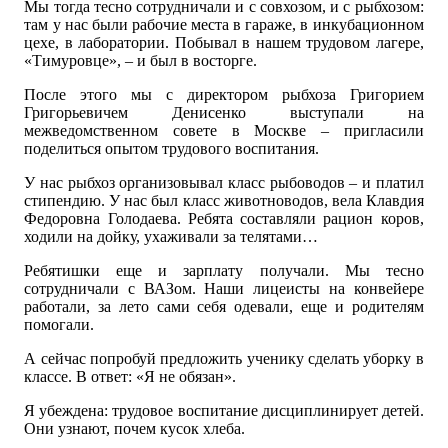
Мы тогда тесно сотрудничали и с совхозом, и с рыбхозом:
там у нас были рабочие места в гараже, в инкубационном
цехе, в лаборатории. Побывал в нашем трудовом лагере,
«Тимуровце», – и был в восторге.
После этого мы с директором рыбхоза Григорием
Григорьевичем Денисенко выступали на
межведомственном совете в Москве – пригласили
поделиться опытом трудового воспитания.
У нас рыбхоз организовывал класс рыбоводов – и платил
стипендию. У нас был класс животноводов, вела Клавдия
Федоровна Голодаева. Ребята составляли рацион коров,
ходили на дойку, ухаживали за телятами…
Ребятишки еще и зарплату получали. Мы тесно
сотрудничали с ВАЗом. Наши лицеисты на конвейере
работали, за лето сами себя одевали, еще и родителям
помогали.
А сейчас попробуй предложить ученику сделать уборку в
классе. В ответ: «Я не обязан».
Я убеждена: трудовое воспитание дисциплинирует детей.
Они узнают, почем кусок хлеба.