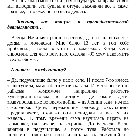
– У папы было много книг, и я оттуда буквы брала. И вот
мы выводили эти буквы, а оттуда выходили все в саже,
грязные, – но ежедневно я это делала.
– Значит, вас тянуло к преподавательской
деятельности…
– Всегда. Начиная с раннего детства, да и сегодня тянет к
детям, к молодежи. Мне было 13 лет, я год себе
прибавила, чтобы вступить в комсомол. Когда меня
спросили, для чего вступаю, сказала: «Я хочу накормить
всех хлебом»…
– А потом – в педучилище?
– Да, педучилище было у нас в селе. И после 7-го класса
я поступила, маме об этом не сказала. И меня по линии
райкома комсомола направили работать
культорганизатором в детдом, где были дети,
эвакуированные во время войны – из Ленинграда, из-под
Смоленска. Дети, пережившие блокаду, оккупацию.
Представляете, сколько они повидали и как я их
жалела… К тому времени сама научилась играть на
гармошке, на гитаре, на скрипке. До 6 часов были
занятия в педучилище, а потом туда. Работала до
половины одиннадцатого и оставалась дежурной на