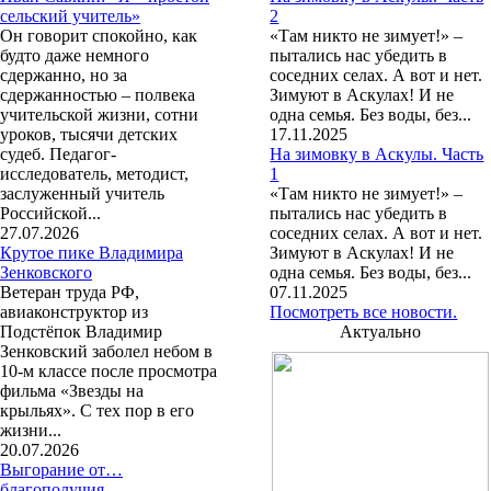
сельский учитель»
2
Он говорит спокойно, как
«Там никто не зимует!» –
будто даже немного
пытались нас убедить в
сдержанно, но за
соседних селах. А вот и нет.
сдержанностью – полвека
Зимуют в Аскулах! И не
учительской жизни, сотни
одна семья. Без воды, без...
уроков, тысячи детских
17.11.2025
судеб. Педагог-
На зимовку в Аскулы. Часть
исследователь, методист,
1
заслуженный учитель
«Там никто не зимует!» –
Российской...
пытались нас убедить в
27.07.2026
соседних селах. А вот и нет.
Крутое пике Владимира
Зимуют в Аскулах! И не
Зенковского
одна семья. Без воды, без...
Ветеран труда РФ,
07.11.2025
авиаконструктор из
Посмотреть все новости.
Подстёпок Владимир
Актуально
Зенковский заболел небом в
10-м классе после просмотра
фильма «Звезды на
крыльях». С тех пор в его
жизни...
20.07.2026
Выгорание от…
благополучия