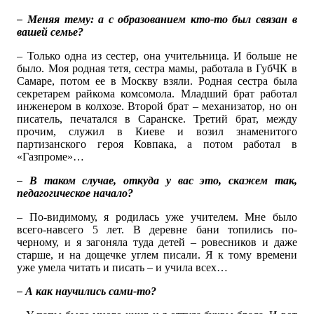
– Меняя тему: а с образованием кто-то был связан в
вашей семье?
– Только одна из сестер, она учительница. И больше не
было. Моя родная тетя, сестра мамы, работала в ГубЧК в
Самаре, потом ее в Москву взяли. Родная сестра была
секретарем райкома комсомола. Младший брат работал
инженером в колхозе. Второй брат – механизатор, но он
писатель, печатался в Саранске. Третий брат, между
прочим, служил в Киеве и возил знаменитого
партизанского героя Ковпака, а потом работал в
«Газпроме»…
– В таком случае, откуда у вас это, скажем так,
педагогическое начало?
– По-видимому, я родилась уже учителем. Мне было
всего-навсего 5 лет. В деревне бани топились по-
черному, и я загоняла туда детей – ровесников и даже
старше, и на дощечке углем писали. Я к тому времени
уже умела читать и писать – и учила всех…
– А как научились сами-то?