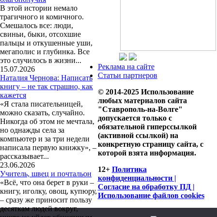
В этой истории немало
трагичного и комичного.
Смешалось все: люди,
свиньи, быки, отсохшие
пальцы и откушенные уши,
мегаполис и глубинка. Все
это случилось в жизни...
Реклама на сайте
15.07.2026
Статьи партнеров
Наталия Чернова: Написать
книгу – не так страшно, как
© 2014-2025 Использование
кажется
любых материалов сайта
«Я стала писательницей,
"Ставрополь-на-Волге"
можно сказать, случайно.
допускается только с
Никогда об этом не мечтала,
обязательной гиперссылкой
но однажды села за
(активной ссылкой) на
компьютер и за три недели
конкретную страницу сайта, с
написала первую книжку», –
которой взята информация.
рассказывает...
23.06.2026
12+
Политика
Учитель, швец и почтальон
конфиденциальности |
«Всё, что она берет в руки –
Согласие на обработку ПД |
книгу, иголку, овощ, купюру,
Использование файлов cookies
– сразу же приносит пользу
десяткам людей вокруг,