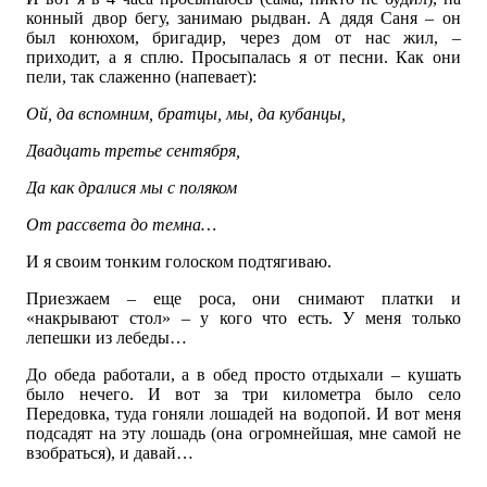
конный двор бегу, занимаю рыдван. А дядя Саня – он
был конюхом, бригадир, через дом от нас жил, –
приходит, а я сплю. Просыпалась я от песни. Как они
пели, так слаженно (напевает):
Ой, да вспомним, братцы, мы, да кубанцы,
Двадцать третье сентября,
Да как дралися мы с поляком
От рассвета до темна…
И я своим тонким голоском подтягиваю.
Приезжаем – еще роса, они снимают платки и
«накрывают стол» – у кого что есть. У меня только
лепешки из лебеды…
До обеда работали, а в обед просто отдыхали – кушать
было нечего. И вот за три километра было село
Передовка, туда гоняли лошадей на водопой. И вот меня
подсадят на эту лошадь (она огромнейшая, мне самой не
взобраться), и давай…