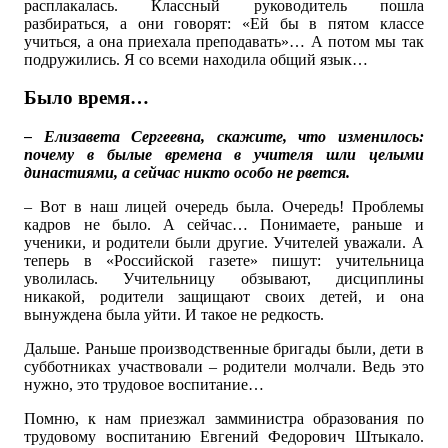
расплакалась. Классный руководитель пошла
разбираться, а они говорят: «Ей бы в пятом классе
учиться, а она приехала преподавать»… А потом мы так
подружились. Я со всеми находила общий язык…
Было время…
– Елизавета Сергеевна, скажите, что изменилось:
почему в былые времена в учителя шли целыми
династиями, а сейчас никто особо не рвется.
– Вот в наш лицей очередь была. Очередь! Проблемы
кадров не было. А сейчас… Понимаете, раньше и
ученики, и родители были другие. Учителей уважали. А
теперь в «Российской газете» пишут: учительница
уволилась. Учительницу обзывают, дисциплины
никакой, родители защищают своих детей, и она
вынуждена была уйти. И такое не редкость.
Дальше. Раньше производственные бригады были, дети в
субботниках участвовали – родители молчали. Ведь это
нужно, это трудовое воспитание…
Помню, к нам приезжал замминистра образования по
трудовому воспитанию Евгений Федорович Штыкало.