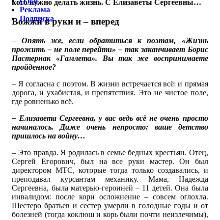
О нас
кого нужно делать жизнь. С Елизаветы Сергеевны…
Реклама
Подписка
Вожжи в руки и – вперед
– Опять же, если обратиться к поэтам, «Жизнь
прожить – не поле перейти» – так заканчивает Борис
Пастернак «Гамлета». Вы так же воспринимаете
пройденное?
– Я согласна с поэтом. В жизни встречается всё: и прямая
дорога, и ухабистая, и препятствия. Это не чистое поле,
где ровненько всё.
– Елизавета Сергеевна, у вас ведь всё не очень просто
начиналось. Даже очень непросто: ваше детство
пришлось на войну…
– Это правда. Я родилась в семье бедных крестьян. Отец,
Сергей Егорович, был на все руки мастер. Он был
директором МТС, которые тогда только создавались, и
преподавал курсантам механику. Мама, Надежда
Сергеевна, была матерью-героиней – 11 детей. Она была
инвалидом: после кори осложнение – совсем оглохла.
Шестеро братьев и сестер умерли в голодные годы и от
болезней (тогда коклюш и корь были почти неизлечимы),