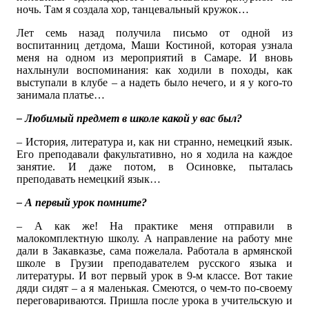
ночь. Там я создала хор, танцевальный кружок…
Лет семь назад получила письмо от одной из
воспитанниц детдома, Маши Костиной, которая узнала
меня на одном из мероприятий в Самаре. И вновь
нахлынули воспоминания: как ходили в походы, как
выступали в клубе – а надеть было нечего, и я у кого-то
занимала платье…
– Любимый предмет в школе какой у вас был?
– История, литература и, как ни странно, немецкий язык.
Его преподавали факультативно, но я ходила на каждое
занятие. И даже потом, в Осиновке, пыталась
преподавать немецкий язык…
– А первый урок помните?
– А как же! На практике меня отправили в
малокомплектную школу. А направление на работу мне
дали в Закавказье, сама пожелала. Работала в армянской
школе в Грузии преподавателем русского языка и
литературы. И вот первый урок в 9-м классе. Вот такие
дяди сидят – а я маленькая. Смеются, о чем-то по-своему
переговариваются. Пришла после урока в учительскую и