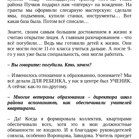
района Пучков подарил нам «пятерку» на вождение. На
гранты мы оформили слесарную мастерскую: сделали
ямы, подъемник, купили станки, инструменты… Вот
какая база была. Потом всё списали…
Знаете, своим самым большим достижением в жизни я
считаю открытие лицея. А главным разочарованием – что
всё погубили… Ведь мы готовили детей к жизни. Они
все могли после 11-го класса учиться дальше. А после 9-
го у них уже была специальность, они могли работать.
– Вы говорите: погубили. Кто, зачем?
– Изменилось отношение к образованию, понимаете? Мы
всё делали ДЛЯ РЕБЕНКА, у нас в центре был УЧЕНИК.
А сейчас как-то по-другому.
– Многие ветераны образования – директора школ
района вспоминают, как обеспечивали учителей
квартирами.
– Да! Когда я формировала коллектив, квартирами
обеспечивали всех, хотя это в мои должностные
обязанности не входило. И я благодарю руководителей
совхоза, особенно Воронцова, Завидова. Учитель приедет