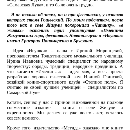
«Самарская Лука», и то было очень трудно.
– Я не только об этом, но и про фестивали, у истоков
которых стоял Рощевский. По моим подсчетам, после
того как в селе Жигули похоронили «Чапанку», «в
живых» остались три: упомянутые «Именины
Жигулевских гор», фестиваль Новопольцева и «Ивушка»
имени Григория Пономаренко в Брусянах.
– Идея «Ивушки» – наша с Ириной Миронцевой,
преподавателем Тольяттинского музыкального училища.
Ирина Ивановна чудесный специалист по народному
творчеству: обряды, традиции, народные праздники. А
что касается «Именин…» – идея моя, а весь проект
разработан хорошо известной вам Ириной Глинской,
хозяйкой конно-спортивного клуба «Степное поле». Я
считаю ее своей лучшей ученицей – специалистом по
Самарской Луке.
Кстати, сейчас у нас с Ириной Николаевной на подходе
совместное издание – книга о селе Жигули и
окрестностях. Мы делаем ее уже восемь лет, осталось
совсем немного.
Кроме того, издательство «Метида» заказало мне книгу