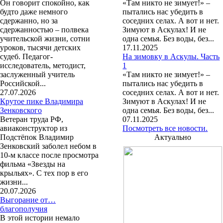
Он говорит спокойно, как
«Там никто не зимует!» –
будто даже немного
пытались нас убедить в
сдержанно, но за
соседних селах. А вот и нет.
сдержанностью – полвека
Зимуют в Аскулах! И не
учительской жизни, сотни
одна семья. Без воды, без...
уроков, тысячи детских
17.11.2025
судеб. Педагог-
На зимовку в Аскулы. Часть
исследователь, методист,
1
заслуженный учитель
«Там никто не зимует!» –
Российской...
пытались нас убедить в
27.07.2026
соседних селах. А вот и нет.
Крутое пике Владимира
Зимуют в Аскулах! И не
Зенковского
одна семья. Без воды, без...
Ветеран труда РФ,
07.11.2025
авиаконструктор из
Посмотреть все новости.
Подстёпок Владимир
Актуально
Зенковский заболел небом в
10-м классе после просмотра
фильма «Звезды на
крыльях». С тех пор в его
жизни...
20.07.2026
Выгорание от…
благополучия
В этой истории немало