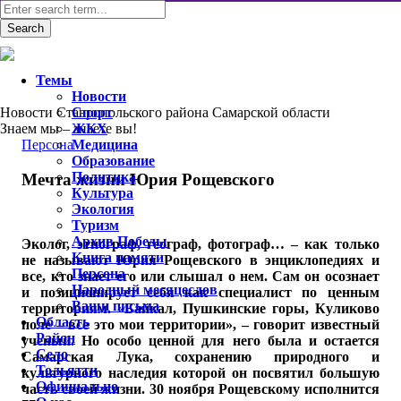
Темы
Новости
Новости Ставропольского района Самарской области
Спорт
Знаем мы – знаете вы!
ЖКХ
Персона
Медицина
Образование
Политика
Мечта жизни Юрия Рощевского
Культура
Экология
Туризм
Архив Победы
Эколог, этнограф, географ, фотограф… – как только
Книга памяти
не называют Юрия Рощевского в энциклопедиях и
Персона
все, кто знает его или слышал о нем. Сам он осознает
Народный месяцеслов
и позиционирует себя как специалист по ценным
Ваши письма
территориям. «Байкал, Пушкинские горы, Куликово
Область
поле – все это мои территории», – говорит известный
Район
ученый. Но особо ценной для него была и остается
Село
Самарская Лука, сохранению природного и
Тольятти
культурного наследия которой он посвятил большую
Официально
часть своей жизни. 30 ноября Рощевскому исполнится