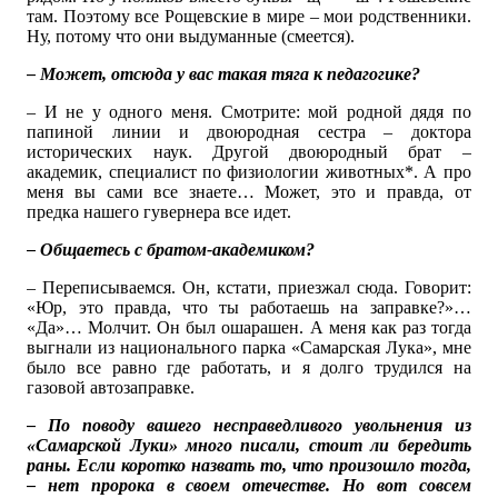
там. Поэтому все Рощевские в мире – мои родственники.
Ну, потому что они выдуманные (смеется).
– Может, отсюда у вас такая тяга к педагогике?
– И не у одного меня. Смотрите: мой родной дядя по
папиной линии и двоюродная сестра – доктора
исторических наук. Другой двоюродный брат –
академик, специалист по физиологии животных*. А про
меня вы сами все знаете… Может, это и правда, от
предка нашего гувернера все идет.
– Общаетесь с братом-академиком?
– Переписываемся. Он, кстати, приезжал сюда. Говорит:
«Юр, это правда, что ты работаешь на заправке?»…
«Да»… Молчит. Он был ошарашен. А меня как раз тогда
выгнали из национального парка «Самарская Лука», мне
было все равно где работать, и я долго трудился на
газовой автозаправке.
– По поводу вашего несправедливого увольнения из
«Самарской Луки» много писали, стоит ли бередить
раны. Если коротко назвать то, что произошло тогда,
– нет пророка в своем отечестве. Но вот совсем