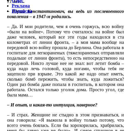
О нас
77 лет…
Реклама
Подписка
– Юрий Константинович, вы ведь из послевоенного
поколения – в 1947-м родились.
– Да. И мои родители, чем я очень горжусь, всю войну
«были на войне». Потому что считалось: на войне был
даже человек, который все эти годы находился в ста
километрах от линии фронта, – а моя мама вообще на
передовой всю войну прошла до Берлина. Она работала в
госпитале для легкораненых (тяжелораненых отправляли
подальше от линии фронта), то есть непосредственно на
передовой. Никто лучше нее не знал: вот летит бомба –
куда надо лечь головой, куда ногами, чтобы тебя не
зацепило при взрыве. Это какой же надо опыт иметь,
сколько бомб пережить, чтобы знать, куда ложиться?
Один раз бомба даже попала в госпиталь, в котором она
работала. Остался только уголок дома. Просто угол, где
была мама…
– И опыт, и какая-то интуиция, наверное?
– И страх. Женщине не стыдно в этом признаваться, и
она говорила: «Я выжила в войну только потому, что
всего очень боялась. Если бы хорохорилась, храбрилась,
меня бы давно уже не было». И самое страшное в ее