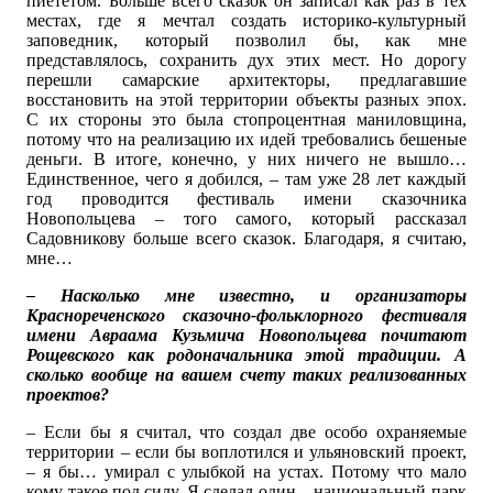
пиететом. Больше всего сказок он записал как раз в тех
местах, где я мечтал создать историко-культурный
заповедник, который позволил бы, как мне
представлялось, сохранить дух этих мест. Но дорогу
перешли самарские архитекторы, предлагавшие
восстановить на этой территории объекты разных эпох.
С их стороны это была стопроцентная маниловщина,
потому что на реализацию их идей требовались бешеные
деньги. В итоге, конечно, у них ничего не вышло…
Единственное, чего я добился, – там уже 28 лет каждый
год проводится фестиваль имени сказочника
Новопольцева – того самого, который рассказал
Садовникову больше всего сказок. Благодаря, я считаю,
мне…
– Насколько мне известно, и организаторы
Краснореченского сказочно-фольклорного фестиваля
имени Авраама Кузьмича Новопольцева почитают
Рощевского как родоначальника этой традиции. А
сколько вообще на вашем счету таких реализованных
проектов?
– Если бы я считал, что создал две особо охраняемые
территории – если бы воплотился и ульяновский проект,
– я бы… умирал с улыбкой на устах. Потому что мало
кому такое под силу. Я сделал один – национальный парк