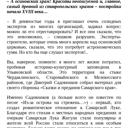
– А осиновский храм! Красоты неописуемой и, главное,
самый древний из ставропольских храмов – постройки
начала XVIII века…
– В девяностые годы я приглашал очень солидных
экспертов из многих организаций, задавал вопрос:
можно ли его отреставрировать? И все они сказали, что
это невозможно, – слишком разрушен. Эксперты-
строители, которые очень много корпели над осиновской
церковью, сказали, что это потребует астрономических
сумм. Но кто бы еще слушал экспертов!..
Вы, наверное, помните: я много лет жизни потратил,
пробивая историко-культурный заповедник в
Ульяновской области. Это территория на стыке
Чердаклинского, Старомайнского и Мелекесского
районов, где Дмитрий Садовников собрал материал для
своего сборника «Сказки и предания Самарского края».
Именно Садовников (а больше всего он известен по
песне «Из-за острова на стрежень…») – первый, кто
создал романтическое отношение к Самарской Луке.
Благодаря его стихам о местных народных преданиях и
очеркам Самарская Лука Жигули стали популярны и
жители всей России стали относиться к ним особым