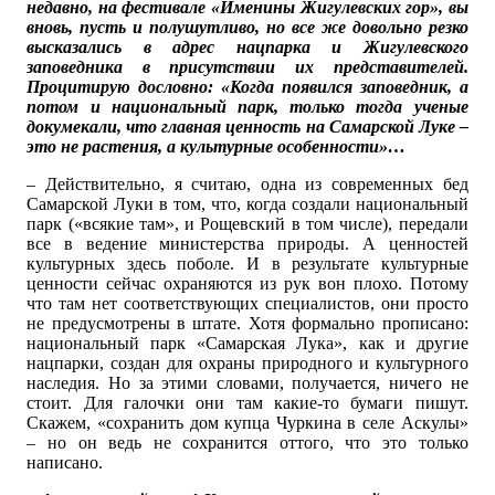
недавно, на фестивале «Именины Жигулевских гор», вы
вновь, пусть и полушутливо, но все же довольно резко
высказались в адрес нацпарка и Жигулевского
заповедника в присутствии их представителей.
Процитирую дословно: «Когда появился заповедник, а
потом и национальный парк, только тогда ученые
докумекали, что главная ценность на Самарской Луке –
это не растения, а культурные особенности»…
– Действительно, я считаю, одна из современных бед
Самарской Луки в том, что, когда создали национальный
парк («всякие там», и Рощевский в том числе), передали
все в ведение министерства природы. А ценностей
культурных здесь поболе. И в результате культурные
ценности сейчас охраняются из рук вон плохо. Потому
что там нет соответствующих специалистов, они просто
не предусмотрены в штате. Хотя формально прописано:
национальный парк «Самарская Лука», как и другие
нацпарки, создан для охраны природного и культурного
наследия. Но за этими словами, получается, ничего не
стоит. Для галочки они там какие-то бумаги пишут.
Скажем, «сохранить дом купца Чуркина в селе Аскулы»
– но он ведь не сохранится оттого, что это только
написано.