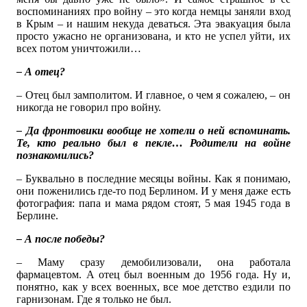
воспоминаниях про войну – это когда немцы заняли вход
в Крым – и нашим некуда деваться. Эта эвакуация была
просто ужасно не организована, и кто не успел уйти, их
всех потом уничтожили…
– А отец?
– Отец был замполитом. И главное, о чем я сожалею, – он
никогда не говорил про войну.
– Да фронтовики вообще не хотели о ней вспоминать.
Те, кто реально был в пекле… Родители на войне
познакомились?
– Буквально в последние месяцы войны. Как я понимаю,
они поженились где-то под Берлином. И у меня даже есть
фотография: папа и мама рядом стоят, 5 мая 1945 года в
Берлине.
– А после победы?
– Маму сразу демобилизовали, она работала
фармацевтом. А отец был военным до 1956 года. Ну и,
понятно, как у всех военных, все мое детство ездили по
гарнизонам. Где я только не был.