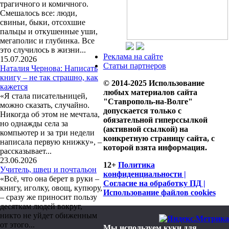
трагичного и комичного.
Смешалось все: люди,
свиньи, быки, отсохшие
пальцы и откушенные уши,
мегаполис и глубинка. Все
это случилось в жизни...
Реклама на сайте
15.07.2026
Статьи партнеров
Наталия Чернова: Написать
книгу – не так страшно, как
© 2014-2025 Использование
кажется
любых материалов сайта
«Я стала писательницей,
"Ставрополь-на-Волге"
можно сказать, случайно.
допускается только с
Никогда об этом не мечтала,
обязательной гиперссылкой
но однажды села за
(активной ссылкой) на
компьютер и за три недели
конкретную страницу сайта, с
написала первую книжку», –
которой взята информация.
рассказывает...
23.06.2026
12+
Политика
Учитель, швец и почтальон
конфиденциальности |
«Всё, что она берет в руки –
Согласие на обработку ПД |
книгу, иголку, овощ, купюру,
Использование файлов cookies
– сразу же приносит пользу
десяткам людей вокруг,
никто не уйдет обиженным
от этого...
Мы используем куки для