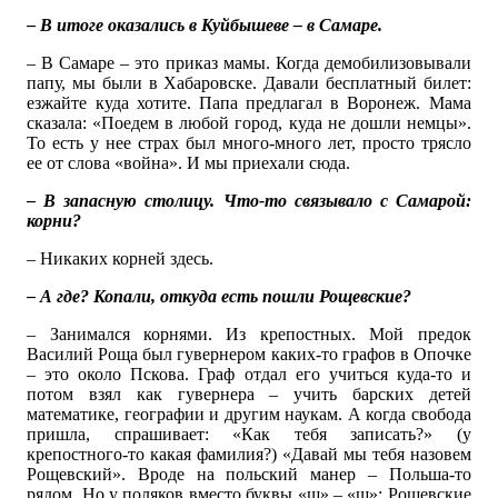
– В итоге оказались в Куйбышеве – в Самаре.
– В Самаре – это приказ мамы. Когда демобилизовывали
папу, мы были в Хабаровске. Давали бесплатный билет:
езжайте куда хотите. Папа предлагал в Воронеж. Мама
сказала: «Поедем в любой город, куда не дошли немцы».
То есть у нее страх был много-много лет, просто трясло
ее от слова «война». И мы приехали сюда.
– В запасную столицу. Что-то связывало с Самарой:
корни?
– Никаких корней здесь.
– А где? Копали, откуда есть пошли Рощевские?
– Занимался корнями. Из крепостных. Мой предок
Василий Роща был гувернером каких-то графов в Опочке
– это около Пскова. Граф отдал его учиться куда-то и
потом взял как гувернера – учить барских детей
математике, географии и другим наукам. А когда свобода
пришла, спрашивает: «Как тебя записать?» (у
крепостного-то какая фамилия?) «Давай мы тебя назовем
Рощевский». Вроде на польский манер – Польша-то
рядом. Но у поляков вместо буквы «щ» – «ш»: Рошевские