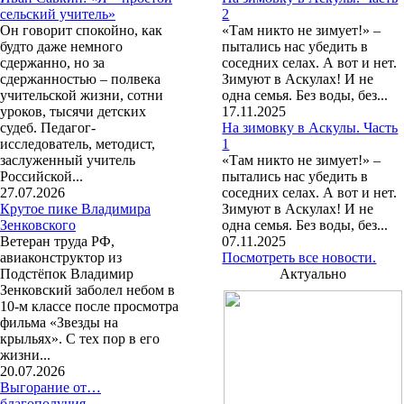
сельский учитель»
2
Он говорит спокойно, как
«Там никто не зимует!» –
будто даже немного
пытались нас убедить в
сдержанно, но за
соседних селах. А вот и нет.
сдержанностью – полвека
Зимуют в Аскулах! И не
учительской жизни, сотни
одна семья. Без воды, без...
уроков, тысячи детских
17.11.2025
судеб. Педагог-
На зимовку в Аскулы. Часть
исследователь, методист,
1
заслуженный учитель
«Там никто не зимует!» –
Российской...
пытались нас убедить в
27.07.2026
соседних селах. А вот и нет.
Крутое пике Владимира
Зимуют в Аскулах! И не
Зенковского
одна семья. Без воды, без...
Ветеран труда РФ,
07.11.2025
авиаконструктор из
Посмотреть все новости.
Подстёпок Владимир
Актуально
Зенковский заболел небом в
10-м классе после просмотра
фильма «Звезды на
крыльях». С тех пор в его
жизни...
20.07.2026
Выгорание от…
благополучия