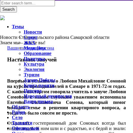
Темы
Новости
Новости Ставропольского района Самарской области
Спорт
Знаем мы – знаете вы!
ЖКХ
Ваши письма
Медицина
,
Персона
Образование
Политика
Наставник завучей
Культура
Экология
Туризм
Архив Победы
Впервые я услышала о Любови Михайловне Сомовой
Книга памяти
на курсах преподавателей в Самаре в 1971-72-м годах.
Персона
С каким восторгом говорила учитель о завуче Любови
Народный месяцеслов
Сомовой, с каким глубоким уважением вспоминала
Ваши письма
Евгения Филипповича Сомова, который помог
Область
молодой семье в решении квартирного вопроса, а
Район
тогда это было совсем не просто.
Село
Тольятти
Открытый, гостеприимный дом Сомовых всегда был
Официально
полон людей. К ним шли и с радостью, и с бедой и знали: