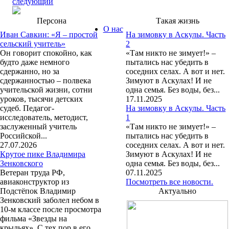
следующий
Персона
Такая жизнь
О нас
Иван Савкин: «Я – простой
На зимовку в Аскулы. Часть
сельский учитель»
2
Он говорит спокойно, как
«Там никто не зимует!» –
будто даже немного
пытались нас убедить в
сдержанно, но за
соседних селах. А вот и нет.
сдержанностью – полвека
Зимуют в Аскулах! И не
учительской жизни, сотни
одна семья. Без воды, без...
уроков, тысячи детских
17.11.2025
судеб. Педагог-
На зимовку в Аскулы. Часть
исследователь, методист,
1
заслуженный учитель
«Там никто не зимует!» –
Российской...
пытались нас убедить в
27.07.2026
соседних селах. А вот и нет.
Крутое пике Владимира
Зимуют в Аскулах! И не
Зенковского
одна семья. Без воды, без...
Ветеран труда РФ,
07.11.2025
авиаконструктор из
Посмотреть все новости.
Подстёпок Владимир
Актуально
Зенковский заболел небом в
10-м классе после просмотра
фильма «Звезды на
крыльях». С тех пор в его