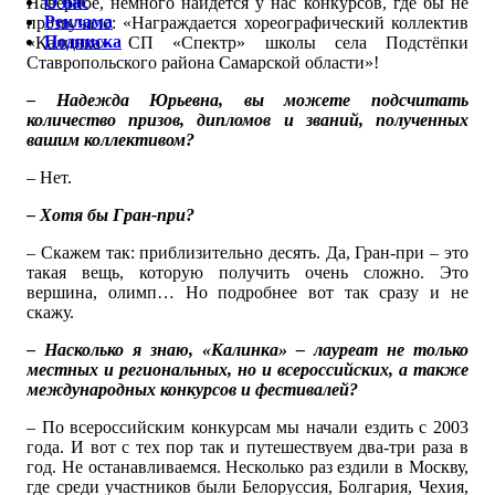
О нас
Наверное, немного найдется у нас конкурсов, где бы не
Реклама
прозвучало: «Награждается хореографический коллектив
Подписка
«Калинка» СП «Спектр» школы села Подстёпки
Ставропольского района Самарской области»!
– Надежда Юрьевна, вы можете подсчитать
количество призов, дипломов и званий, полученных
вашим коллективом?
– Нет.
– Хотя бы Гран-при?
– Скажем так: приблизительно десять. Да, Гран-при – это
такая вещь, которую получить очень сложно. Это
вершина, олимп… Но подробнее вот так сразу и не
скажу.
– Насколько я знаю, «Калинка» – лауреат не только
местных и региональных, но и всероссийских, а также
международных конкурсов и фестивалей?
– По всероссийским конкурсам мы начали ездить с 2003
года. И вот с тех пор так и путешествуем два-три раза в
год. Не останавливаемся. Несколько раз ездили в Москву,
где среди участников были Белоруссия, Болгария, Чехия,