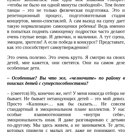
«чтобы не было ни одной минуты свободной». Тем более
танцы – это не только физическая подготовка. Это и
репетиционный процесс, подготовительная стадия
концертов, мини-спектаклей. А сам выход на сцену дает
такую нормализацию самооценки ребенка! Ведь именно
в попытках поднять самооценку подростки часто делают
очень глупые вещи. И девочки, и мальчики. А тут сцена,
эмоции, зрители! А если победа в конкурсе? Представьте,
как это способствует самоутверждению!
Это очень полезно. Это очень круто. Я смотрю на своих
детей, мне кажется, они светятся. Они на самом деле
особенные дети.
– Особенные? Вы что же, «челночите» по району в
поисках детей с суперспособностями?
– (смеется) Ну, конечно же, нет! У меня никогда отбора не
бывает. Не бывает нетанцующих детей – это мой девиз.
Просто «Калинка»… как бы сказать… Не совсем
стандартный в эмоциональном плане коллектив. У нас
особые взаимоотношения «внутри себя»,
эмоциональность иная. Я даже разговариваю с детьми
по-другому. Мы здесь живем, а не занимаемся. Те дети,
которых привели с малых лет, даже не понимают, что