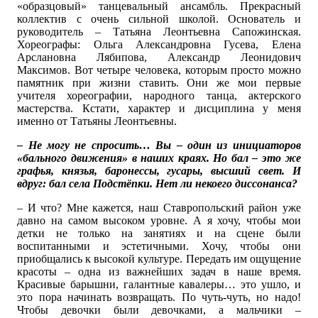
«образцовый» танцевальный ансамбль. Прекрасный
коллектив с очень сильной школой. Основатель и
руководитель – Татьяна Леонтьевна Сапожинская.
Хореографы: Ольга Александровна Гусева, Елена
Арслановна Лябипова, Александр Леонидович
Максимов. Вот четыре человека, которым просто можно
памятник при жизни ставить. Они же мои первые
учителя хореографии, народного танца, актерского
мастерства. Кстати, характер и дисциплина у меня
именно от Татьяны Леонтьевны.
– Не могу не спросить… Вы – один из инициаторов
«бального движения» в наших краях. Но бал – это же
графья, князья, баронессы, гусары, высший свет. И
вдруг: бал села Подстёпки. Нет ли некоего диссонанса?
– И что? Мне кажется, наш Ставропольский район уже
давно на самом высоком уровне. А я хочу, чтобы мои
детки не только на занятиях и на сцене были
воспитанными и эстетичными. Хочу, чтобы они
приобщались к высокой культуре. Передать им ощущение
красоты – одна из важнейших задач в наше время.
Красивые барышни, галантные кавалеры… это ушло, и
это пора начинать возвращать. По чуть-чуть, но надо!
Чтобы девочки были девочками, а мальчики –