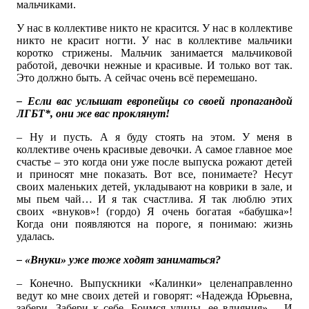
мальчиками.
У нас в коллективе никто не красится. У нас в коллективе
никто не красит ногти. У нас в коллективе мальчики
коротко стрижены. Мальчик занимается мальчиковой
работой, девочки нежные и красивые. И только вот так.
Это должно быть. А сейчас очень всё перемешано.
– Если вас услышат европейцы со своей пропагандой
ЛГБТ*, они же вас проклянут!
– Ну и пусть. А я буду стоять на этом. У меня в
коллективе очень красивые девочки. А самое главное мое
счастье – это когда они уже после выпуска рожают детей
и приносят мне показать. Вот все, понимаете? Несут
своих маленьких детей, укладывают на коврики в зале, и
мы пьем чай… И я так счастлива. Я так люблю этих
своих «внуков»! (гордо) Я очень богатая «бабушка»!
Когда они появляются на пороге, я понимаю: жизнь
удалась.
– «Внуки» уже тоже ходят заниматься?
– Конечно. Выпускники «Калинки» целенаправленно
ведут ко мне своих детей и говорят: «Надежда Юрьевна,
забери. Забери к себе. Боимся улицы, ее влияния»… И