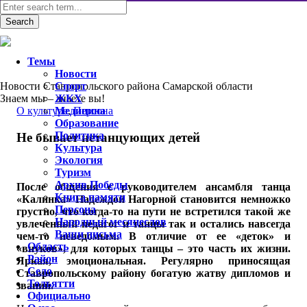
Темы
Новости
Новости Ставропольского района Самарской области
Спорт
Знаем мы – знаете вы!
ЖКХ
О культуре
Медицина
,
Персона
Образование
Политика
Не бывает нетанцующих детей
Культура
Экология
Туризм
Архив Победы
После общения с руководителем ансамбля танца
Книга памяти
«Калинка» Надеждой Нагорной становится немножко
Персона
грустно, что когда-то на пути не встретился такой же
Народный месяцеслов
увлеченный педагог и танцы так и остались навсегда
Ваши письма
чем-то неведомым. В отличие от ее «деток» и
Область
«внуков», для которых танцы – это часть их жизни.
Район
Яркая, эмоциональная. Регулярно приносящая
Село
Ставропольскому району богатую жатву дипломов и
Тольятти
званий.
Официально