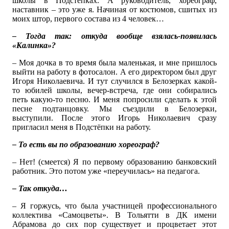
школы в Подстёпках. А руководитель, хореограф,
наставник – это уже я. Начиная от костюмов, сшитых из
моих штор, первого состава из 4 человек…
– Тогда так: откуда вообще взялась-появилась
«Калинка»?
– Моя дочка в то время была маленькая, и мне пришлось
выйти на работу в фотосалон. А его директором был друг
Игоря Николаевича. И тут случился в Белозерках какой-
то юбилей школы, вечер-встреча, где они собирались
петь какую-то песню. И меня попросили сделать к этой
песне подтанцовку. Мы съездили в Белозерки,
выступили. После этого Игорь Николаевич сразу
пригласил меня в Подстёпки на работу.
– То есть вы по образованию хореограф?
– Нет! (смеется) Я по первому образованию банковский
работник. Это потом уже «переучилась» на педагога.
– Так откуда…
– Я горжусь, что была участницей профессионального
коллектива «Самоцветы». В Тольятти в ДК имени
Абрамова до сих пор существует и процветает этот