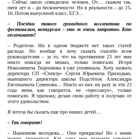
– Сейчас около семидесяти человек. От… скажем так,
пяти лет и – до бесконечности. Но в реальности – до 15-
16. Потом выпускной класс, ЕГЭ…
– Поездки такого громадного коллектива по
фестивалям, конкурсам – это ж очень затратно. Кто
оплачивает?
– Родители. Ни в одном бюджете нет таких статей
расхода. Но вообще я хочу сказать спасибо всем
руководителям – за то, что на протяжении 23 лет мне
никто никогда не мешал, только помогали. Игоря
Николаевича Тюрникова я уже упоминала. Хочу назвать
директора СП «Спектр» Сергея Юрьевича Приходько,
нынешнего директора школы Подстёпок Александра
Евгеньевича Семенова… Никто из них ни разу за эти 23
года меня, как говорится, не «прессанул», только
помогали. Я прихожу, делаю свою работу и получаю от
этого удовольствие.
Я хотела бы сказать еще про наших детей…
– Так говорите!
– Нынешняя молодежь… Они прекрасны! Но с ними
нужно заниматься. Как одна моя знакомая говорит: