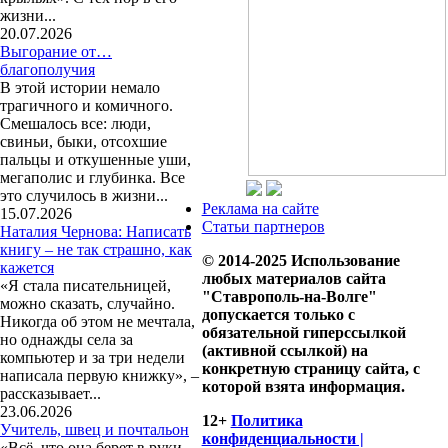
жизни...
20.07.2026
Выгорание от…
благополучия
В этой истории немало
трагичного и комичного.
Смешалось все: люди,
свиньи, быки, отсохшие
пальцы и откушенные уши,
мегаполис и глубинка. Все
это случилось в жизни...
Реклама на сайте
15.07.2026
Статьи партнеров
Наталия Чернова: Написать
книгу – не так страшно, как
© 2014-2025 Использование
кажется
любых материалов сайта
«Я стала писательницей,
"Ставрополь-на-Волге"
можно сказать, случайно.
допускается только с
Никогда об этом не мечтала,
обязательной гиперссылкой
но однажды села за
(активной ссылкой) на
компьютер и за три недели
конкретную страницу сайта, с
написала первую книжку», –
которой взята информация.
рассказывает...
23.06.2026
12+
Политика
Учитель, швец и почтальон
конфиденциальности |
«Всё, что она берет в руки –