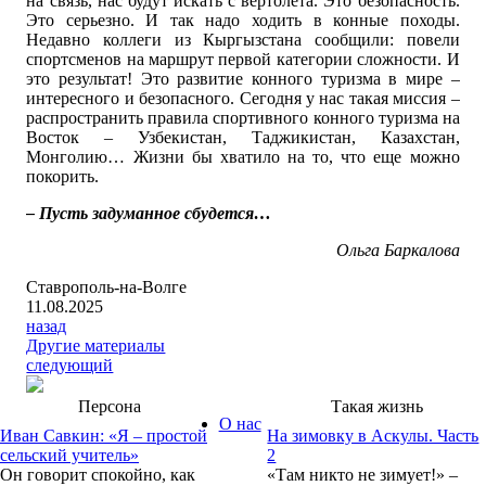
на связь, нас будут искать с вертолета. Это безопасность.
Это серьезно. И так надо ходить в конные походы.
Недавно коллеги из Кыргызстана сообщили: повели
спортсменов на маршрут первой категории сложности. И
это результат! Это развитие конного туризма в мире –
интересного и безопасного. Сегодня у нас такая миссия –
распространить правила спортивного конного туризма на
Восток – Узбекистан, Таджикистан, Казахстан,
Монголию… Жизни бы хватило на то, что еще можно
покорить.
– Пусть задуманное сбудется…
Ольга Баркалова
Ставрополь-на-Волге
11.08.2025
назад
Другие материалы
следующий
Персона
Такая жизнь
О нас
Иван Савкин: «Я – простой
На зимовку в Аскулы. Часть
сельский учитель»
2
Он говорит спокойно, как
«Там никто не зимует!» –