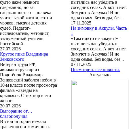
будто даже немного
пытались нас убедить в
сдержанно, но за
соседних селах. А вот и нет.
сдержанностью – полвека
Зимуют в Аскулах! И не
учительской жизни, сотни
одна семья. Без воды, без...
уроков, тысячи детских
17.11.2025
судеб. Педагог-
На зимовку в Аскулы. Часть
исследователь, методист,
1
заслуженный учитель
«Там никто не зимует!» –
Российской...
пытались нас убедить в
27.07.2026
соседних селах. А вот и нет.
Крутое пике Владимира
Зимуют в Аскулах! И не
Зенковского
одна семья. Без воды, без...
Ветеран труда РФ,
07.11.2025
авиаконструктор из
Посмотреть все новости.
Подстёпок Владимир
Актуально
Зенковский заболел небом в
10-м классе после просмотра
фильма «Звезды на
крыльях». С тех пор в его
жизни...
20.07.2026
Выгорание от…
благополучия
В этой истории немало
трагичного и комичного.