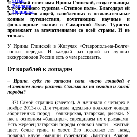
О нас
Тезиковой стоит имя Ирины Глинской, создательницы
Реклама
клуба конного туризма «Степное поле». Благодаря ей
Подписка
растет число людей, влюбленных в познавательные
конные путешествия, почитающих научные и
фольклорные знания о Самарской Луке. Туристы
приезжают за впечатлениями со всей страны. И не
только.
У Ирины Глинской в Жигулях «Ставрополь-на-Волге»
гостит нередко. И каждый раз одной из лучших
экскурсоводов России есть о чем рассказать.
От кораблей к лошадям
– Ирина, судя по запасам сена, число лошадей в
«Степном поле» растет. Сколько их на сегодня и какой
породы?
– 37! Самой страшно (смеется). А начинали с четырех в
ноябре 2013-го. Для туризма идеально подходят лошади
аборигенных пород – башкирская, татарская, рысаки. У
нас в основном «башкиры», скрещиваем их с рысаками.
Есть жеребец татарской породы соловой масти – желтый
цвет, белые грива и хвост. Его несколько лет назад
подарил клубу бывший губернатор Дмитрий Азаров.