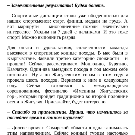
– Замечательные результаты! Будем болеть.
– Спортивные дистанции стали уже обыденностью для
наших спортсменов: старт, финиш, медали на грудь. А
вот маршруты – многодневные походы значительно
интереснее. Уходим на 7 дней с палатками. И это тоже
спорт! Можно выполнить разряд.
Для опыта и удовольствия, сплоченности команды
выезжаем в спортивные конные походы. В мае были в
Кыргызстане. Заявили третью категорию сложности – и
прошли! Сейчас рассматриваем Монголию, Бурятию,
Камчатку. Один-два выездных похода в год можем себе
позволить. Ну а по Жигулевским горам в этом году я
провела шесть походов. Вернемся к ним в следующем
году. Сейчас готовимся к международным
соревнованиям, фестивалю «Именины Жигулевских
гор», который пройдет традиционно во второй половине
осени в Жигулях. Приезжайте, будет интересно.
– Спасибо за приглашение. Ирина, что изменилось за
последнее время в конном туризме?
– Долгое время в Самарской области я одна занималась
этим направлением. Сейчас конный туризм настолько