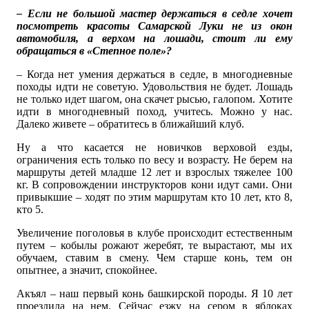
– Если не большой мастер держаться в седле хочет
посмотреть красоты Самарской Луки не из окон
автомобиля, а верхом на лошади, стоит ли ему
обращаться в «Степное поле»?
– Когда нет умения держаться в седле, в многодневные
походы идти не советую. Удовольствия не будет. Лошадь
не только идет шагом, она скачет рысью, галопом. Хотите
идти в многодневный поход, учитесь. Можно у нас.
Далеко живете – обратитесь в ближайший клуб.
Ну а что касается не новичков верховой езды,
ограничения есть только по весу и возрасту. Не берем на
маршруты детей младше 12 лет и взрослых тяжелее 100
кг. В сопровождении инструкторов кони идут сами. Они
привыкшие – ходят по этим маршрутам кто 10 лет, кто 8,
кто 5.
Увеличение поголовья в клубе происходит естественным
путем – кобылы рожают жеребят, те вырастают, мы их
обучаем, ставим в смену. Чем старше конь, тем он
опытнее, а значит, спокойнее.
Акъял – наш первый конь башкирской породы. Я 10 лет
проездила на нем. Сейчас езжу на сером в яблоках