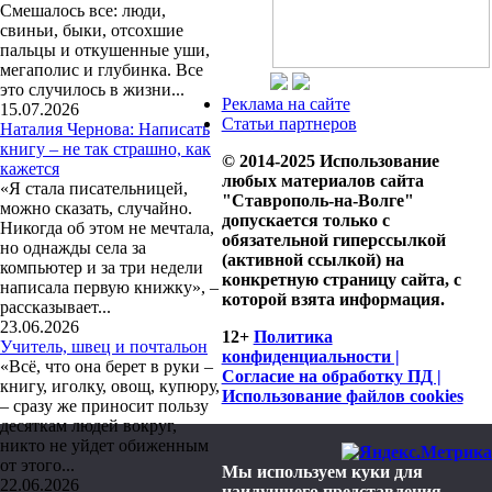
Смешалось все: люди,
свиньи, быки, отсохшие
пальцы и откушенные уши,
мегаполис и глубинка. Все
это случилось в жизни...
Реклама на сайте
15.07.2026
Статьи партнеров
Наталия Чернова: Написать
книгу – не так страшно, как
© 2014-2025 Использование
кажется
любых материалов сайта
«Я стала писательницей,
"Ставрополь-на-Волге"
можно сказать, случайно.
допускается только с
Никогда об этом не мечтала,
обязательной гиперссылкой
но однажды села за
(активной ссылкой) на
компьютер и за три недели
конкретную страницу сайта, с
написала первую книжку», –
которой взята информация.
рассказывает...
23.06.2026
12+
Политика
Учитель, швец и почтальон
конфиденциальности |
«Всё, что она берет в руки –
Согласие на обработку ПД |
книгу, иголку, овощ, купюру,
Использование файлов cookies
– сразу же приносит пользу
десяткам людей вокруг,
никто не уйдет обиженным
от этого...
Мы используем куки для
22.06.2026
наилучшего представления