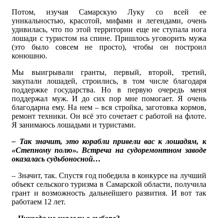
Потом, изучая Самарскую Луку со всей ее
уникальностью, красотой, мифами и легендами, очень
удивилась, что по этой территории еще не ступала нога
лошади с туристом на спине. Пришлось уговорить мужа
(это было совсем не просто), чтобы он построил
конюшню.
Мы выигрывали гранты, первый, второй, третий,
закупали лошадей, строились, в том числе благодаря
поддержке государства. Но в первую очередь меня
поддержал муж. И до сих пор мне помогает. Я очень
благодарна ему. На нем – вся стройка, заготовка кормов,
ремонт техники. Он всё это сочетает с работой на флоте.
Я занимаюсь лошадьми и туристами.
– Так значит, это корабли привели вас к лошадям, к
«Степному полю». Встреча на судоремонтном заводе
оказалась судьбоносной…
– Значит, так. Спустя год победила в конкурсе на лучший
объект сельского туризма в Самарской области, получила
грант и возможность дальнейшего развития. И вот так
работаем 12 лет.