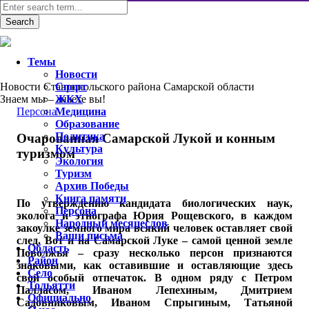
Темы
Новости
Новости Ставропольского района Самарской области
Спорт
Знаем мы – знаете вы!
ЖКХ
Персона
Медицина
Образование
Политика
Очарованная Самарской Лукой и конным
Культура
туризмом
Экология
Туризм
Архив Победы
Книга памяти
По утверждению кандидата биологических наук,
Персона
эколога и этнографа Юрия Рощевского, в каждом
Народный месяцеслов
закоулке земного мира всякий человек оставляет свой
Ваши письма
след. Вот и на Самарской Луке – самой ценной земле
Область
Поволжья – сразу несколько персон признаются
Район
знаковыми, как оставившие и оставляющие здесь
Село
свой особый отпечаток. В одном ряду с Петром
Тольятти
Палласом, Иваном Лепехиным, Дмитрием
Официально
Садовниковым, Иваном Спрыгиным, Татьяной