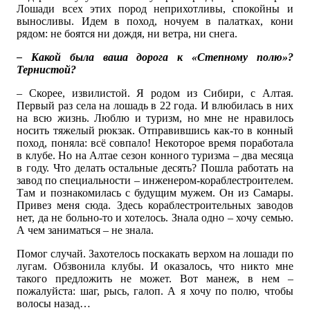
Лошади всех этих пород неприхотливы, спокойны и
выносливы. Идем в поход, ночуем в палатках, кони
рядом: не боятся ни дождя, ни ветра, ни снега.
– Какой была ваша дорога к «Степному полю»?
Тернистой?
– Скорее, извилистой. Я родом из Сибири, с Алтая.
Первый раз села на лошадь в 22 года. И влюбилась в них
на всю жизнь. Люблю и туризм, но мне не нравилось
носить тяжелый рюкзак. Отправившись как-то в конный
поход, поняла: всё совпало! Некоторое время поработала
в клубе. Но на Алтае сезон конного туризма – два месяца
в году. Что делать остальные десять? Пошла работать на
завод по специальности – инженером-кораблестроителем.
Там и познакомилась с будущим мужем. Он из Самары.
Привез меня сюда. Здесь кораблестроительных заводов
нет, да не больно-то и хотелось. Знала одно – хочу семью.
А чем заниматься – не знала.
Помог случай. Захотелось поскакать верхом на лошади по
лугам. Обзвонила клубы. И оказалось, что никто мне
такого предложить не может. Вот манеж, в нем –
пожалуйста: шаг, рысь, галоп. А я хочу по полю, чтобы
волосы назад…