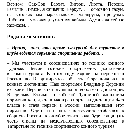
Верном. Сак-Сок, Бархат, Зигзон, Лютта, Персик,
Базилик, Лимон, Любимчик, Беркут… – основной табун,
на которых мы зарабатываем: маршруты, прогулки.
Либерти – молодая двухлетняя кобыла. Адмирала сейчас
заезжаем…
Родина чемпионов
– Ирина, знаю, что кроме экскурсий для туристов в
клубе ведется серьезная спортивная работа…
– Мы участвуем в соревнованиях по технике конного
туризма. Зимой готовим спортсменов достаточно
высокого уровня. В этом году ездили на первенство
России во Владимирскую область. Соревновались в
конных дистанциях. Наш спортсмен Владимир Доронин
на коне Персик стал лучшим в короткой дистанции.
Владислава Куликова с кобылой Лунницей выполнила
норматив кандидата в мастера спорта на дистанции 4-го
класса и стала первой в России, выполнившей этот
норматив. Один из наших спортсменов отобрался в
сборную России, в октябре этого года будет защищать
честь страны на международных соревнованиях в
Татарстане по технике спортивного конного туризма.