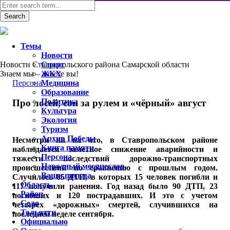
Темы
Новости
Новости Ставропольского района Самарской области
Спорт
Знаем мы – знаете вы!
ЖКХ
Персона
Медицина
Образование
Политика
Про лосей, сон за рулем и «чёрный» август
Культура
Экология
Туризм
Архив Победы
Несмотря ни на что, в Ставропольском районе
Книга памяти
наблюдается заметное снижение аварийности и
Персона
тяжести последствий дорожно-транспортных
Народный месяцеслов
происшествий по сравнению с прошлым годом.
Ваши письма
Случилось 85 ДТП, в которых 15 человек погибли и
Область
117 получили ранения. Год назад было 90 ДТП, 23
Район
погибших и 120 пострадавших. И это с учетом
Село
четырех «дорожных» смертей, случившихся на
Тольятти
последней неделе сентября.
Официально