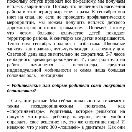
поскольку отпуск проводят все по-разному, мы получаем
всплеск аварийности. Потому что численность населения
района в этот период вырастает в разы. К сентябрю она
идет на спад, но, если не проводить профилактических
мероприятий, мы можем получить всплеск детского
дорожно-транспортного травматизма. Почему? Потому
что летом большое количество детей покидает
территорию района. К сентябрю все детки возвращаются.
Тепла нам сентябрь подарил с избытком. Школьные
занятия, как правило, чуть-чуть заходят за середину дня.
Световой день еще значительно не сократился. 5-7 часов
свободного времяпрепровождения. И, пока родители на
работе, начинается – велосипеды, средства
индивидуальной мобильности и самая наша большая
головная боль – мотоциклы.
– Родительские или добрые родители сами покупают
детишечкам?
– Ситуации разные. Мы сейчас повально сталкиваемся с
таким псевдоюридическим понятием, как
«спортинвентарь». Родителям, которые решаются на
покупку мотоцикла ребенку, наверное, очень удобно
оправдать свое решение: ну, это же спортинвентарь! И
неважно, что у него 300 «лошадей» в двигателе. Как они