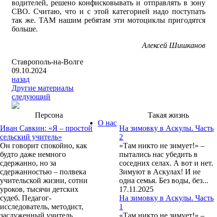
водителей, решено конфисковывать и отправлять в зону
СВО. Считаю, что и с этой категорией надо поступать
так же. ТАМ нашим ребятам эти мотоциклы пригодятся
больше.
Алексей Шишканов
Ставрополь-на-Волге
09.10.2024
назад
Другие материалы
следующий
Персона
Такая жизнь
О нас
Иван Савкин: «Я – простой
На зимовку в Аскулы. Часть
сельский учитель»
2
Он говорит спокойно, как
«Там никто не зимует!» –
будто даже немного
пытались нас убедить в
сдержанно, но за
соседних селах. А вот и нет.
сдержанностью – полвека
Зимуют в Аскулах! И не
учительской жизни, сотни
одна семья. Без воды, без...
уроков, тысячи детских
17.11.2025
судеб. Педагог-
На зимовку в Аскулы. Часть
исследователь, методист,
1
заслуженный учитель
«Там никто не зимует!» –