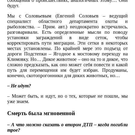
сообщения о происшествиях, аналогичных этому… Они
будут.
Мы с Соловьевым (Евгений Соловьев – ведущий
специалист областного департамента охоты и
рыболовства. – Прим. авт.) неоднократно встречались,
разговаривали. Есть определенные мысли по поводу
установки заграждений в виде сеток, чтобы
корректировать пути миграции. Эти сетки в некоторых
местах установлены. По крайней мере это подъезд от
дороги Подстепки – Ягодное к мостовому переходу на
Климовку. Но… Дикое животное – оно на то и дикое, что
сложно предсказать, как оно может себя повести и какой
путь для перемещения им будет избран. Продуманы,
конечно, скотопрогонники для диких животных, но…
– Не идут?
– Может быть, и идут, но о тех, которые не пошли, мы
уже знаем.
Смерть была мгновенной
– А что можно сказать о втором ДТП – когда погибли
трое?