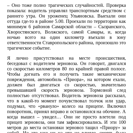
– Оно тоже полно трагических случайностей. Проверка
показала: водитель управлял транспортным средством с
раннего утра. Он уроженец Ульяновска. Выехали они
оттуда где-то в районе 5.00. Проехали по территории как
минимум 6 районов Самарской области – Сызранского,
Хворостянского, Волжского, самой Самары, и, когда
ночью всего на один километр въехали в зону
ответственности Ставропольского района, произошло это
трагическое событие.
Я лично присутствовал на месте происшествия,
беседовал с водителем зерновоза. Он говорит, двигался
со скоростью километров 80 по крайней правой полосе.
Чтобы догнать его и получить такие механические
повреждения, автомобиль «Приора», на котором ехали,
должен был двигаться со скоростью, значительно
превышавшей скорость зерновоза. Тормозной след
полностью отсутствовал. Водитель зерновоза рассказал,
что в какой-то момент почувствовал толчок или удар,
подумал, что «рвануло» колесо на прицепе. Включил
поворотник, принял вправо и остановился на обочине. А
когда вышел – увидел… Они не просто влетели под
прицеп зерновоза, они там зафиксировались. И эти 100
метров до места остановки зерновоз тащил «Приору» за
собой. Но это уже ни на что не влияло, смерть была