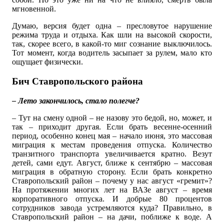
мгновенной.
Думаю, версия будет одна – пресловутое нарушение
режима труда и отдыха. Как шли на высокой скорости,
так, скорее всего, в какой-то миг сознание выключилось.
Тот момент, когда водитель засыпает за рулем, мало кто
ощущает физически.
Бич Ставропольского района
– Лето закончилось, стало полегче?
– Тут на смену одной – не назову это бедой, но, может, и
так – приходит другая. Если брать весенне-осенний
период, особенно конец мая – начало июня, это массовая
миграция к местам проведения отпуска. Количество
транзитного транспорта увеличивается кратно. Везут
детей, сами едут. Август, ближе к сентябрю – массовая
миграция в обратную сторону. Если брать конкретно
Ставропольский район – почему у нас август «гремит»?
На протяжении многих лет на ВАЗе август – время
корпоративного отпуска. И добрые 80 процентов
сотрудников завода устремляются куда? Правильно, в
Ставропольский район – на дачи, поближе к воде. А