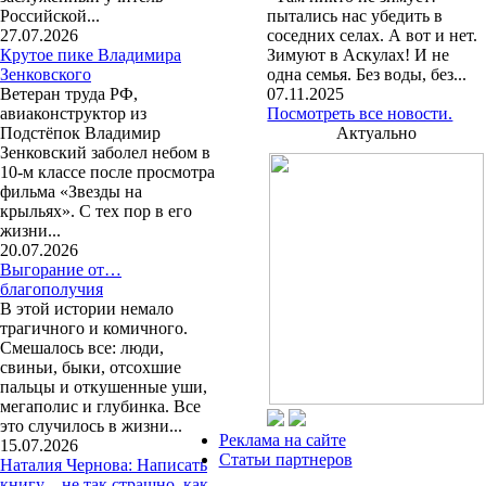
Российской...
пытались нас убедить в
27.07.2026
соседних селах. А вот и нет.
Крутое пике Владимира
Зимуют в Аскулах! И не
Зенковского
одна семья. Без воды, без...
Ветеран труда РФ,
07.11.2025
авиаконструктор из
Посмотреть все новости.
Подстёпок Владимир
Актуально
Зенковский заболел небом в
10-м классе после просмотра
фильма «Звезды на
крыльях». С тех пор в его
жизни...
20.07.2026
Выгорание от…
благополучия
В этой истории немало
трагичного и комичного.
Смешалось все: люди,
свиньи, быки, отсохшие
пальцы и откушенные уши,
мегаполис и глубинка. Все
это случилось в жизни...
Реклама на сайте
15.07.2026
Статьи партнеров
Наталия Чернова: Написать
книгу – не так страшно, как