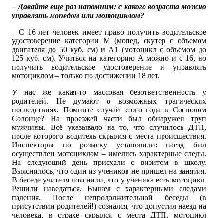
– Давайте еще раз напомним: с какого возраста можно
управлять мопедом или мотоциклом?
– С 16 лет человек имеет право получить водительское
удостоверение категории М (мопед, скутер с объемом
двигателя до 50 куб. см) и А1 (мотоцикл с объемом до
125 куб. см). Учиться на категорию А можно и с 16, но
получить водительское удостоверение и управлять
мотоциклом – только по достижении 18 лет.
У нас же какая-то массовая безответственность у
родителей. Не думают о возможных трагических
последствиях. Помните случай этого года в Сосновом
Солонце? На проезжей части был обнаружен труп
мужчины. Всё указывало на то, что случилось ДТП,
после которого водитель скрылся с места происшествия.
Инспекторы по розыску установили: наезд был
осуществлен мотоциклом – имелись характерные следы.
На следующий день приехали с визитом в школу.
Выяснилось, что один из учеников не пришел на занятия.
В беседе учителя пояснили, что у ученика есть мотоцикл.
Решили наведаться. Вышел с характерными следами
падения. После непродолжительной беседы (в
присутствии родителей!) сознался, что допустил наезд на
человека, в страхе скрылся с места ДТП, мотоцикл