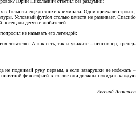
ировок? Юрий Николаевич ответил без раздумий:
х в Тольятти еще до эпохи криминала. Одни приехали строить,
туры. Условный футбол столько качеств не развивает. Спасибо
ый посещали десятки любителей.
 попросил не называть его легендой:
ня читателю. А как есть, так и укажите – пенсионер, тренер-
да не поднимай руку первым, а если заварушки не избежать –
 и понятной философией в голове они должны покидать каждую
Евгений Леонтьев