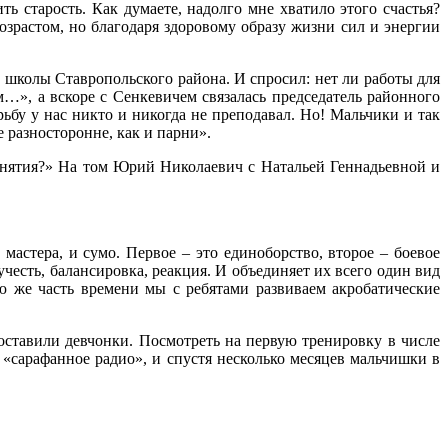
ь старость. Как думаете, надолго мне хватило этого счастья?
озрастом, но благодаря здоровому образу жизни сил и энергии
школы Ставропольского района. И спросил: нет ли работы для
м…», а вскоре с Сенкевичем связалась председатель районного
ьбу у нас никто и никогда не преподавал. Но! Мальчики и так
 разносторонне, как и парни».
анятия?» На том Юрий Николаевич с Натальей Геннадьевной и
 мастера, и сумо. Первое – это единоборство, второе – боевое
гучесть, балансировка, реакция. И объединяет их всего один вид
ю же часть времени мы с ребятами развиваем акробатические
 составили девчонки. Посмотреть на первую тренировку в числе
 «сарафанное радио», и спустя несколько месяцев мальчишки в