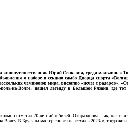
ал кинопутешественник Юрий Сенкевич, среди мальчишек Толья
бъявления о наборе в секцию самбо Дворца спорта «Волгар
скольких чемпионов мира, внезапно «исчез с радаров». «Он
ополь-на-Волге» нашел легенду в Большой Рязани, где то
кромно отметил 70-летний юбилей. Отпраздновал так, как и хот
 Волгу. В Брусяны мастер спорта переехал в 2023-м, тогда же и