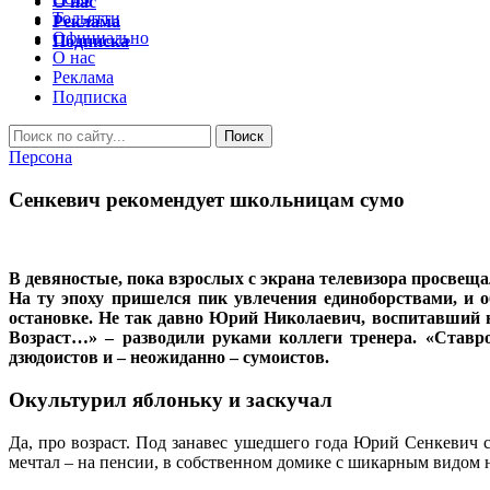
О нас
Тольятти
Реклама
Официально
Подписка
О нас
Реклама
Подписка
Персона
Сенкевич рекомендует школьницам сумо
В девяностые, пока взрослых с экрана телевизора просвещ
На ту эпоху пришелся пик увлечения единоборствами, и о
остановке. Не так давно Юрий Николаевич, воспитавший не
Возраст…» – разводили руками коллеги тренера. «Ставр
дзюдоистов и – неожиданно – сумоистов.
Окультурил яблоньку и заскучал
Да, про возраст. Под занавес ушедшего года Юрий Сенкевич с
мечтал – на пенсии, в собственном домике с шикарным видом на