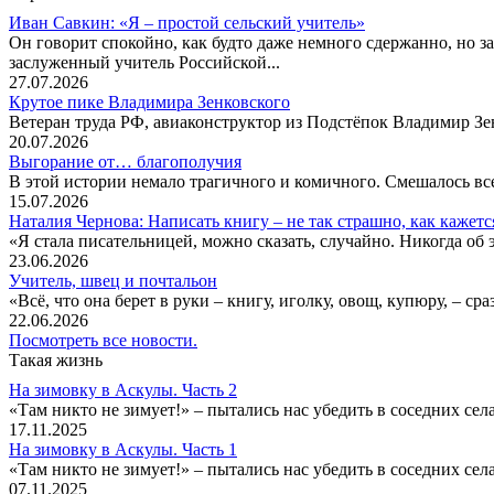
Иван Савкин: «Я – простой сельский учитель»
Он говорит спокойно, как будто даже немного сдержанно, но за
заслуженный учитель Российской...
27.07.2026
Крутое пике Владимира Зенковского
Ветеран труда РФ, авиаконструктор из Подстёпок Владимир Зенк
20.07.2026
Выгорание от… благополучия
В этой истории немало трагичного и комичного. Смешалось все
15.07.2026
Наталия Чернова: Написать книгу – не так страшно, как кажетс
«Я стала писательницей, можно сказать, случайно. Никогда об 
23.06.2026
Учитель, швец и почтальон
«Всё, что она берет в руки – книгу, иголку, овощ, купюру, – с
22.06.2026
Посмотреть все новости.
Такая жизнь
На зимовку в Аскулы. Часть 2
«Там никто не зимует!» – пытались нас убедить в соседних селах
17.11.2025
На зимовку в Аскулы. Часть 1
«Там никто не зимует!» – пытались нас убедить в соседних селах
07.11.2025