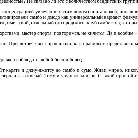
девяностые? Не связано ли это с количеством бандитских групп
ой концентрацией увлеченных этим видом спорта людей, попавши
ультивировали самбо и дзюдо как универсальный вариант физкуль
ек, имел свой, отдельный от городского, клуб самбистов, котор
рствами, мастер спорта, повторимся, не кичится. Да и вообще –
знь. При встрече вы спрашивали, как правильно представить ме
должен соблюдать любой боец и борец.
 От карате и джиу-джитсу до самбо и сумо. Живи мирно, никог
счерпаны – отвечай. Тому и учу школьников. С такой простой