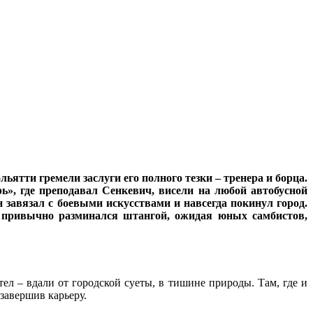
тти гремели заслуги его полного тезки – тренера и борца.
ь», где преподавал Сенкевич, висели на любой автобусной
 завязал с боевыми искусствами и навсегда покинул город.
т привычно разминался штангой, ожидая юных самбистов,
ел – вдали от городской суеты, в тишине природы. Там, где и
 завершив карьеру.