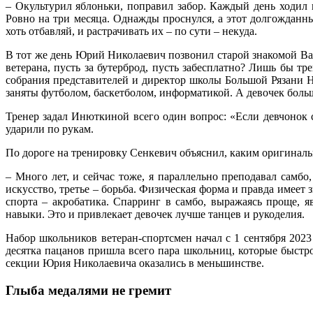
– Окультурил яблоньки, поправил забор. Каждый день ходил н
Ровно на три месяца. Однажды проснулся, а этот долгожданны
хоть отбавляй, и растрачивать их – по сути – некуда.
В тот же день Юрий Николаевич позвонил старой знакомой Ва
ветерана, пусть за бутерброд, пусть забесплатно? Лишь бы т
собрания представителей и директор школы Большой Рязани На
заняты футболом, баскетболом, информатикой. А девочек больше
Тренер задал Инюткиной всего один вопрос: «Если девчонок
ударили по рукам.
По дороге на тренировку Сенкевич объяснил, каким оригинал
– Много лет, и сейчас тоже, я параллельно преподавал самбо,
искусство, третье – борьба. Физическая форма и правда имеет з
спорта – акробатика. Спарринг в самбо, выражаясь проще, 
навыки. Это и привлекает девочек лучше танцев и рукоделия.
Набор школьников ветеран-спортсмен начал с 1 сентября 2023 
десятка пацанов пришла всего пара школьниц, которые быстро
секции Юрия Николаевича оказались в меньшинстве.
Глыба медалями не гремит