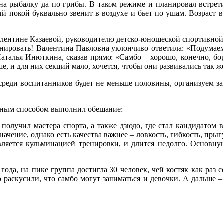
а рыбалку да по грибы. В таком режиме и планировал встретит
й покой буквально звенит в воздухе и бьет по ушам. Возраст в
лентине Казаевой, руководителю детско-юношеской спортивной 
ренировать! Валентина Павловна уклончиво ответила: «Подумае
талья Инюткина, сказав прямо: «Самбо – хорошо, конечно, бор
, и для них секций мало, хочется, чтобы они развивались так же
 среди воспитанников будет не меньше половины, организуем з
ьным способом выполнил обещание:
 получил мастера спорта, а также дзюдо, где стал кандидатом в
начение, однако есть качества важнее – ловкость, гибкость, пры
является кульминацией тренировки, и длится недолго. Основну
года, на пике группа достигла 30 человек, чей костяк как раз
 раскусили, что самбо могут заниматься и девочки. А дальше –