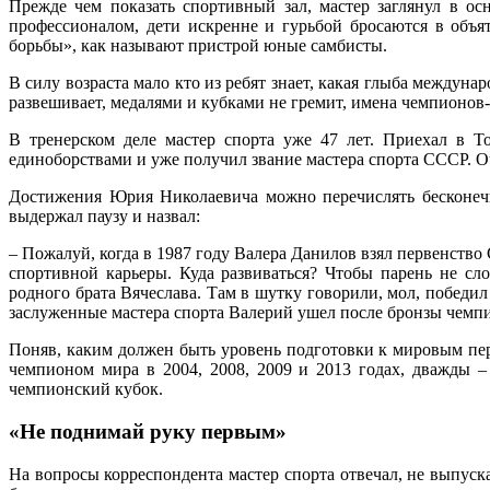
Прежде чем показать спортивный зал, мастер заглянул в ос
профессионалом, дети искренне и гурьбой бросаются в объя
борьбы», как называют пристрой юные самбисты.
В силу возраста мало кто из ребят знает, какая глыба междун
развешивает, медалями и кубками не гремит, имена чемпионов-
В тренерском деле мастер спорта уже 47 лет. Приехал в Т
единоборствами и уже получил звание мастера спорта СССР. О
Достижения Юрия Николаевича можно перечислять бесконечн
выдержал паузу и назвал:
– Пожалуй, когда в 1987 году Валера Данилов взял первенство 
спортивной карьеры. Куда развиваться? Чтобы парень не сл
родного брата Вячеслава. Там в шутку говорили, мол, победил
заслуженные мастера спорта Валерий ушел после бронзы чемпио
Поняв, каким должен быть уровень подготовки к мировым пер
чемпионом мира в 2004, 2008, 2009 и 2013 годах, дважды 
чемпионский кубок.
«Не поднимай руку первым»
На вопросы корреспондента мастер спорта отвечал, не выпуска