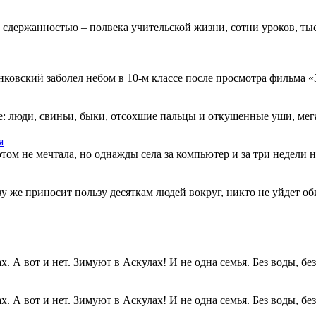
 сдержанностью – полвека учительской жизни, сотни уроков, тыс
овский заболел небом в 10-м классе после просмотра фильма «Зв
: люди, свиньи, быки, отсохшие пальцы и откушенные уши, мегап
я
этом не мечтала, но однажды села за компьютер и за три недели н
разу же приносит пользу десяткам людей вокруг, никто не уйдет о
. А вот и нет. Зимуют в Аскулах! И не одна семья. Без воды, без.
. А вот и нет. Зимуют в Аскулах! И не одна семья. Без воды, без.