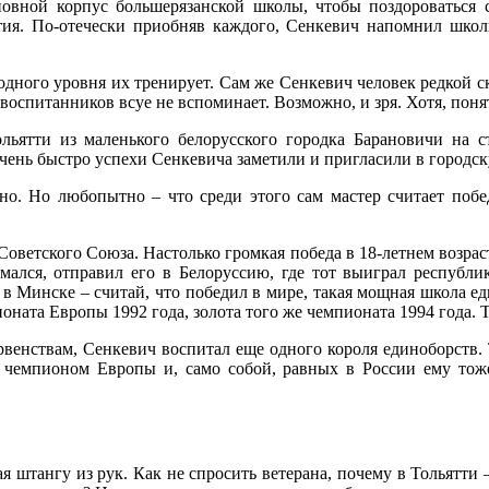
новной корпус большерязанской школы, чтобы поздороваться 
тия. По-отечески приобняв каждого, Сенкевич напомнил школ
ародного уровня их тренирует. Сам же Сенкевич человек редкой с
воспитанников всуе не вспоминает. Возможно, и зря. Хотя, поня
ольятти из маленького белорусского городка Барановичи на с
чень быстро успехи Сенкевича заметили и пригласили в городс
о. Но любопытно – что среди этого сам мастер считает побе
Советского Союза. Настолько громкая победа в 18-летнем возрасте
омался, отправил его в Белоруссию, где тот выиграл республи
 в Минске – считай, что победил в мире, такая мощная школа ед
ната Европы 1992 года, золота того же чемпионата 1994 года. 
венствам, Сенкевич воспитал еще одного короля единоборств. 
– чемпионом Европы и, само собой, равных в России ему тож
я штангу из рук. Как не спросить ветерана, почему в Тольятти 