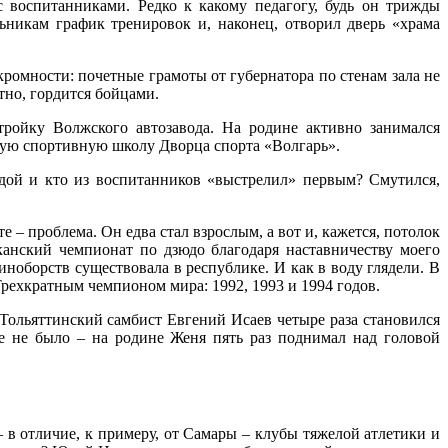
с воспитанниками. Редко к какому педагогу, будь он трижды
ьникам график тренировок и, наконец, отворил дверь «храма
кромности: почетные грамоты от губернатора по стенам зала не
тно, гордится бойцами.
тройку Волжского автозавода. На родине активно занимался
кую спортивную школу Дворца спорта «Волгарь».
дой и кто из воспитанников «выстрелил» первым? Смутился,
 – проблема. Он едва стал взрослым, а вот и, кажется, потолок
канский чемпионат по дзюдо благодаря наставничеству моего
иноборств существовала в республике. И как в воду глядели. В
Трехкратным чемпионом мира: 1992, 1993 и 1994 годов.
Тольяттинский самбист Евгений Исаев четыре раза становился
е не было – на родине Женя пять раз поднимал над головой
– в отличие, к примеру, от Самары – клубы тяжелой атлетики и