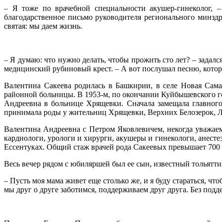
– Я тоже по врачебной специальности акушер-гинеколог, –
благодарственное письмо руководителя регионального минздр
святая: мы даем жизнь.
– Я думаю: что нужно делать, чтобы прожить сто лет? – зада
медицинский рубиновый крест. – А вот послушал песню, котора
Валентина Сакеева родилась в Башкирии, в селе Новая Сама
районной больницы. В 1953-м, по окончании Куйбышевского го
Андреевна в больнице Хрящевки. Сначала замещала главного 
принимала роды у жительниц Хрящевки, Верхних Белозерок, Лу
Валентина Андреевна с Петром Яковлевичем, некогда уважае
кардиологи, урологи и хирурги, акушеры и гинекологи, анесте
Ессентуках. Общий стаж врачей рода Сакеевых превышает 700 
Весь вечер рядом с юбиляршей был ее сын, известный тольятт
– Пусть моя мама живет еще столько же, и я буду стараться, чт
мы друг о друге заботимся, поддерживаем друг друга. Без подд