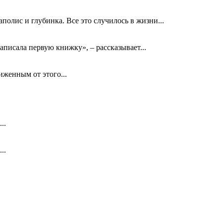
олис и глубинка. Все это случилось в жизни...
аписала первую книжку», – рассказывает...
биженным от этого...
..
..