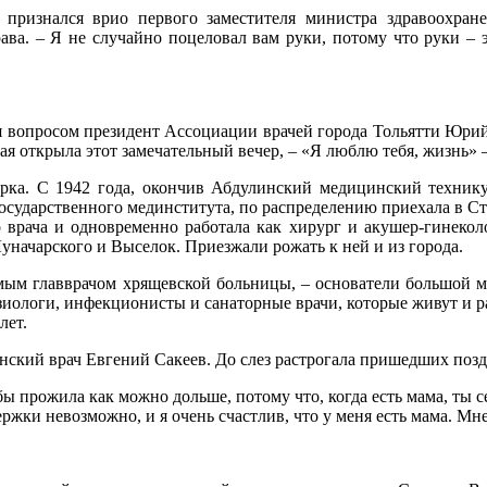
 признался врио первого заместителя министра здравоохран
ава. – Я не случайно поцеловал вам руки, потому что руки – э
лся вопросом президент Ассоциации врачей города Тольятти Юр
я открыла этот замечательный вечер, – «Я люблю тебя, жизнь» 
рка. С 1942 года, окончив Абдулинский медицинский технику
сударственного мединститута, по распределению приехала в Ст
врача и одновременно работала как хирург и акушер-гинеколог
начарского и Выселок. Приезжали рожать к ней и из города.
мым главврачом хрящевской больницы, – основатели большой ме
зиологи, инфекционисты и санаторные врачи, которые живут и р
лет.
инский врач Евгений Сакеев. До слез растрогала пришедших поз
обы прожила как можно дольше, потому что, когда есть мама, ты 
ержки невозможно, и я очень счастлив, что у меня есть мама. Мн