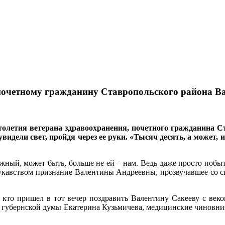
 почетному гражданину Ставропольского района В
толетия ветерана здравоохранения, почетного гражданина С
идели свет, пройдя через ее руки. «Тысяч десять, а может, 
ужный, может быть, больше не ей – нам. Ведь даже просто побы
лукавством признание Валентины Андреевны, прозвучавшее со с
ый, кто пришел в тот вечер поздравить Валентину Сакееву с ве
й губернской думы Екатерина Кузьмичева, медицинские чиновник