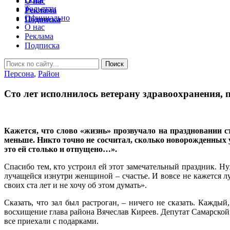
О нас
Тольятти
Реклама
Официально
Подписка
О нас
Реклама
Подписка
Персона
,
Район
Сто лет исполнилось ветерану здравоохранения,
Кажется, что слово «жизнь» прозвучало на праздновании с
меньше. Никто точно не сосчитал, сколько новорожденных ув
это ей столько и отпущено…».
Спасибо тем, кто устроил ей этот замечательный праздник. Н
лучащейся изнутри женщиной – счастье. И вовсе не кажется 
своих ста лет и не хочу об этом думать».
Сказать, что зал был растроган, – ничего не сказать. Кажд
восхищение глава района Вячеслав Киреев. Депутат Самарско
все приехали с подарками.