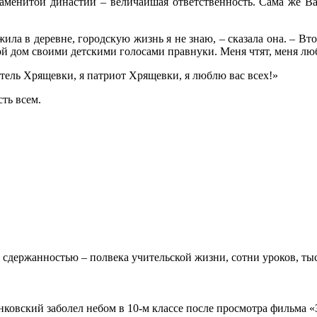
аменитой династии – величайшая ответственность. Сама же Вал
ила в деревне, городскую жизнь я не знаю, – сказала она. – Вт
ой дом своими детскими голосами правнуки. Меня чтят, меня люб
тель Хрящевки, я патриот Хрящевки, я люблю вас всех!»
ть всем.
 сдержанностью – полвека учительской жизни, сотни уроков, тыс
овский заболел небом в 10-м классе после просмотра фильма «Зв