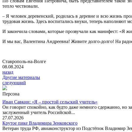
По словам Евгения Петровича, быть представителем такой зн
тепло чествовали.
– Я человек деревенский, родилась в деревне и всю жизнь прож
трудовая жизнь. Здесь воспитались внуки, теперь наполняют м
И закончила словами, которые прозвучали как манифест: «Я жи
И мы вас, Валентина Андреевна! Живите долго-долго! На радос
Ставрополь-на-Волге
08.08.2024
назад
Другие материалы
следующий
Персона
Иван Савкин: «Я – простой сельский учитель»
Он говорит спокойно, как будто даже немного сдержанно, но за
заслуженный учитель Российской...
27.07.2026
Крутое пике Владимира Зенковского
Ветеран труда РФ, авиаконструктор из Подстёпок Владимир Зенк