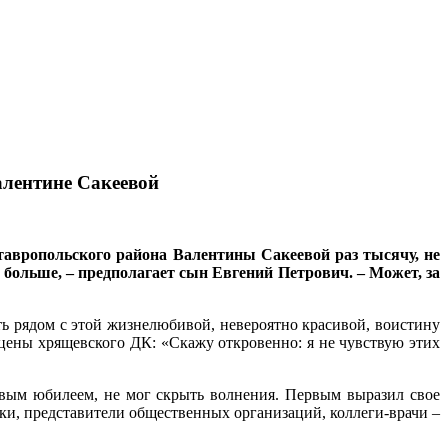
алентине Сакеевой
тавропольского района Валентины Сакеевой раз тысячу, не
и больше, – предполагает сын Евгений Петрович. – Может, за
ть рядом с этой жизнелюбивой, невероятно красивой, воистину
цены хрящевского ДК: «Скажу откровенно: я не чувствую этих
ковым юбилеем, не мог скрыть волнения. Первым выразил свое
и, представители общественных организаций, коллеги-врачи –