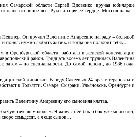
ения Самарской области Сергей Вдовенко, вручая юбилярше
то наше основное всё. Руки и горячее сердце. Миссия наша –
ий Певзнер. Он вручил Валентине Андреевне награду – большой
– и понял: нужно любить жизнь, и тогда она полюбит тебя…
м в Оренбургской области, работала в женской консультации
авропольский район. Тридцать восемь лет трудилась Валентина
, затем – по специальности. До самой пенсии, до 1986 года,
дицинской династии. В роду Сакеевых 24 врача: терапевты и
аботают в Тольятти, Самаре, Сызрани, Ульяновске, Оренбурге и
дравить Валентину Андреевну его сыновняя клятва.
себя чувствуешь молодым. Я живу с ней бок о бок уже много лет,
е скоро семьдесят, а я еще сынок…