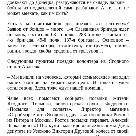
доезжают до Донецка, разгружаются на складе, дальше –
бойцы из подразделений сами разбирают. А те, кто не
может выехать, как им быть?
Есть у кого автомобиль для поездок «за ленточку»?
Заявок от бойцов – много. 1-я Славянская бригада ждет
посылок, госпиталь 68-го полка, 283-й полк – танкисты,
4-я бригада, 45-й полк, 137-я бригада… Основное –
запчасти, генераторы, отопители, инструмент, шины,
рации, гвозди, скобы, средства от грызунов…
Следующим пунктом поездки волонтера из Ягодного
станет Авдеевка.
– Мы вышли на человека, который семь месяцев наводил
наших бойцов на украинские цели. И только чудом
остался жив. Здесь тоже ждут нашей помощи.
Чаще всех помогают собирать посылки жители
Ягодного, Тольятти, волонтерская группа Федоровки
«Посылка для солдата». Директор магазина
«Строймаркет» из Ягодного, друзья-автогонщики Романа
из Питера и Москвы. Ростов посылки передает. Алексей
Черкасов из «ТТС» купил маскировочные костюмы. Дочь
депутата из Узюково Виктории Друговой колеса от своей