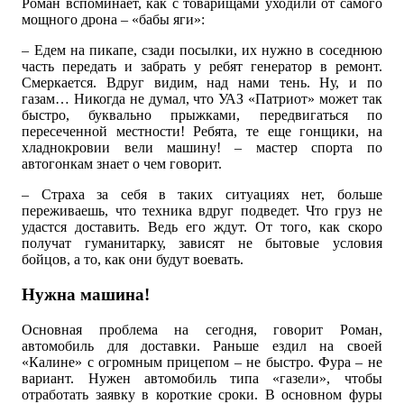
Роман вспоминает, как с товарищами уходили от самого
мощного дрона – «бабы яги»:
– Едем на пикапе, сзади посылки, их нужно в соседнюю
часть передать и забрать у ребят генератор в ремонт.
Смеркается. Вдруг видим, над нами тень. Ну, и по
газам… Никогда не думал, что УАЗ «Патриот» может так
быстро, буквально прыжками, передвигаться по
пересеченной местности! Ребята, те еще гонщики, на
хладнокровии вели машину! – мастер спорта по
автогонкам знает о чем говорит.
– Страха за себя в таких ситуациях нет, больше
переживаешь, что техника вдруг подведет. Что груз не
удастся доставить. Ведь его ждут. От того, как скоро
получат гуманитарку, зависят не бытовые условия
бойцов, а то, как они будут воевать.
Нужна машина!
Основная проблема на сегодня, говорит Роман,
автомобиль для доставки. Раньше ездил на своей
«Калине» с огромным прицепом – не быстро. Фура – не
вариант. Нужен автомобиль типа «газели», чтобы
отработать заявку в короткие сроки. В основном фуры