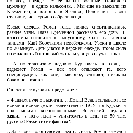
по лесу, прежде чем ее нашли военные. Пожилого
мужчину – в одних кальсонах… Мы еще не выехали из
Кременной, я позвонил в Ягодное, Подстепки – люди
откликнулись, срочно собрали вещи.
Кроме одежды Роман тогда привез спортинвентарь,
разные мячи. Глава Кременной рассказал, его дочь 11-
классница готовится к выпускному, ходит на занятия
танцами. Как? Короткими перебежками. Уроки в школе
по 20 минут. Дети учатся в верхней одежде, чтобы была
возможность быстро выбежать на улицу в случае атаки.
– А по телевизору недавно Куршавель показали, –
вздыхает Роман, – как там отдыхают те, кого
спецоперация, как они, наверное, считают, никаким
боком не касается…
Он сжимает кулаки и продолжает:
– Фашизм нужно выжигать… Дотла! Ведь всплывают все
новые и новые факты издевательств ВСУ и в Курске, и
над нашими военнопленными. Зеленский недавно
заявил, у него план – уничтожать в день по 50 тыс.
русских! Разве это не фашизм?!
…За свою волонтерскую деятельность Роман отмечен