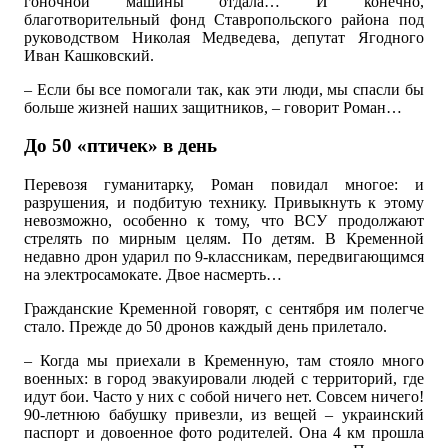
гоночной машины отдала… И конечно,
благотворительный фонд Ставропольского района под
руководством Николая Медведева, депутат Ягодного
Иван Кашковский.
– Если бы все помогали так, как эти люди, мы спасли бы
больше жизней наших защитников, – говорит Роман…
До 50 «птичек» в день
Перевозя гуманитарку, Роман повидал многое: и
разрушения, и подбитую технику. Привыкнуть к этому
невозможно, особенно к тому, что ВСУ продолжают
стрелять по мирным целям. По детям. В Кременной
недавно дрон ударил по 9-классникам, передвигающимся
на электросамокате. Двое насмерть…
Гражданские Кременной говорят, с сентября им полегче
стало. Прежде до 50 дронов каждый день прилетало.
– Когда мы приехали в Кременную, там стояло много
военных: в город эвакуировали людей с территорий, где
идут бои. Часто у них с собой ничего нет. Совсем ничего!
90-летнюю бабушку привезли, из вещей – украинский
паспорт и довоенное фото родителей. Она 4 км прошла