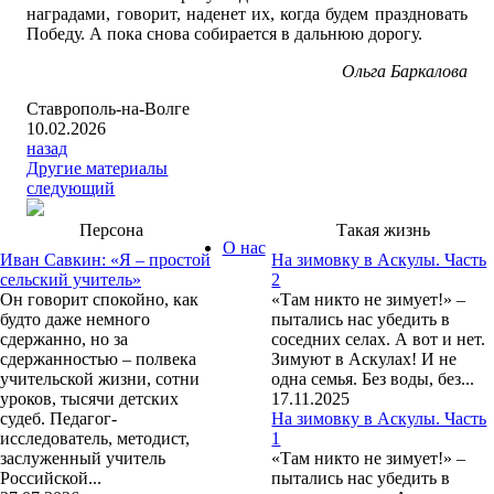
наградами, говорит, наденет их, когда будем праздновать
Победу. А пока снова собирается в дальнюю дорогу.
Ольга Баркалова
Ставрополь-на-Волге
10.02.2026
назад
Другие материалы
следующий
Персона
Такая жизнь
О нас
Иван Савкин: «Я – простой
На зимовку в Аскулы. Часть
сельский учитель»
2
Он говорит спокойно, как
«Там никто не зимует!» –
будто даже немного
пытались нас убедить в
сдержанно, но за
соседних селах. А вот и нет.
сдержанностью – полвека
Зимуют в Аскулах! И не
учительской жизни, сотни
одна семья. Без воды, без...
уроков, тысячи детских
17.11.2025
судеб. Педагог-
На зимовку в Аскулы. Часть
исследователь, методист,
1
заслуженный учитель
«Там никто не зимует!» –
Российской...
пытались нас убедить в