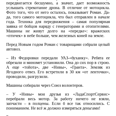
передвигается бесшумно, а значит, дает возможность
услышать стрекотание дрона. В отличие от мотоцикла.
Фото того, что от него осталось, показывает Роман. Да-
да, того самого мотоцикла, что был отправлен в начале
года. Техника для передвижения – самая популярная
заявка от бойцов наряду с генераторами и отопителями.
Машины не живут долго на «передке»: вражеских
«птичек» в небе больше, чем железных коней на земле.
Перед Новым годом Роман с товарищами собрали целый
автовоз.
– Из Федоровки передали УАЗ-«буханку». Ребята ее
обрезали и миномет установили. Она до сих пор в строю.
А еще «тойота», две «Нивы», «Гранта». Земляк из
Ягодного отвез. Его встретили в 30 км «от ленточки»,
проводили, разгрузили.
Машины собирали через Союз волонтеров.
– У «Нивы» мои друзья из «ЛадаСпортСервис»
перебрали весь мотор. За работу ничего не взяли,
запчасти – в полцены. Если б все так относились. С
пониманием. Не всё ж должно измеряться деньгами!