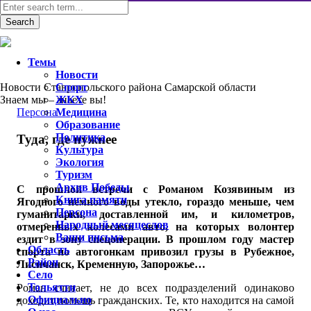
Темы
Новости
Новости Ставропольского района Самарской области
Спорт
Знаем мы – знаете вы!
ЖКХ
Персона
Медицина
Образование
Политика
Туда, где нужнее
Культура
Экология
Туризм
Архив Победы
С прошлой встречи с Романом Козявиным из
Книга памяти
Ягодного немного воды утекло, гораздо меньше, чем
Персона
гуманитарки, доставленной им, и километров,
Народный месяцеслов
отмеренных колесами авто, на которых волонтер
Ваши письма
ездит в зону спецоперации. В прошлом году мастер
Область
спорта по автогонкам привозил грузы в Рубежное,
Район
Лисичанск, Кременную, Запорожье…
Село
Тольятти
Роман считает, не до всех подразделений одинаково
Официально
доходит помощь гражданских. Те, кто находится на самой