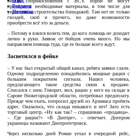
О нас
линии соприкосновения с ВСУ, порой не могут
Реклама
приобрести необходимые материалы, в том числе для
Подписка
укрепления, строительства блиндажей. Там нет не только
гвоздей, скоб и прочего, но даже возможности
приобрести всё это за деньги.
– Потому я взялся возить тем, до кого помощь не доходит
лично в руки. Заявок от бойцов очень много. Но мы
направляем помощь туда, где ее больше всего ждут.
Засветился в фейке
– У нас был открытый общий канал, ребята заявки слали.
Одному подразделению понадобились мощные рации с
большим покрытием сигнала. Нашел человека,
предлагающего такие средства связи к продаже.
Списался с ним. Говорит, мол, рации у него на складе в
Сарове Нижегородской области, потребовал предоплату.
Прежде чем ехать, попросил друзей из Арзамаса пробить
адрес. Оказалось, что склада никакого и нет! Зато есть
торговый центр. «Ну как так? – спрашиваю «продавца».
– Где рации?» «В Днепре», – отвечает. Днепром
украинцы называют Днепропетровск.
Через несколько дней Роман уехал в очередной рейс,