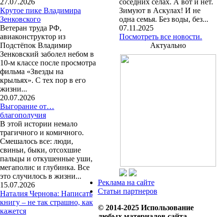
27.07.2026
соседних селах. А вот и нет.
Крутое пике Владимира
Зимуют в Аскулах! И не
Зенковского
одна семья. Без воды, без...
Ветеран труда РФ,
07.11.2025
авиаконструктор из
Посмотреть все новости.
Подстёпок Владимир
Актуально
Зенковский заболел небом в
10-м классе после просмотра
фильма «Звезды на
крыльях». С тех пор в его
жизни...
20.07.2026
Выгорание от…
благополучия
В этой истории немало
трагичного и комичного.
Смешалось все: люди,
свиньи, быки, отсохшие
пальцы и откушенные уши,
мегаполис и глубинка. Все
это случилось в жизни...
Реклама на сайте
15.07.2026
Статьи партнеров
Наталия Чернова: Написать
книгу – не так страшно, как
© 2014-2025 Использование
кажется
любых материалов сайта