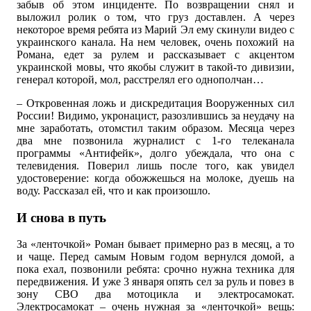
забыв об этом инциденте. По возвращении снял и
выложил ролик о том, что груз доставлен. А через
некоторое время ребята из Марий Эл ему скинули видео с
украинского канала. На нем человек, очень похожий на
Романа, едет за рулем и рассказывает с акцентом
украинской мовы, что якобы служит в такой-то дивизии,
генерал которой, мол, расстрелял его однополчан…
– Откровенная ложь и дискредитация Вооруженных сил
России! Видимо, укронацист, разозлившись за неудачу на
мне заработать, отомстил таким образом. Месяца через
два мне позвонила журналист с 1-го телеканала
программы «Антифейк», долго убеждала, что она с
телевидения. Поверил лишь после того, как увидел
удостоверение: когда обожжешься на молоке, дуешь на
воду. Рассказал ей, что и как произошло.
И снова в путь
За «ленточкой» Роман бывает примерно раз в месяц, а то
и чаще. Перед самым Новым годом вернулся домой, а
пока ехал, позвонили ребята: срочно нужна техника для
передвижения. И уже 3 января опять сел за руль и повез в
зону СВО два мотоцикла и электросамокат.
Электросамокат – очень нужная за «ленточкой» вещь: