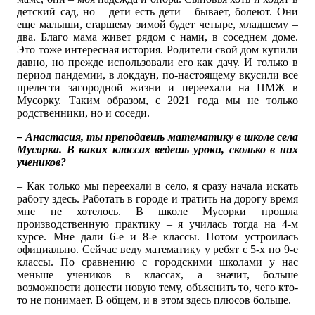
детский сад, но – дети есть дети – бывает, болеют. Они
еще малыши, старшему зимой будет четыре, младшему –
два. Благо мама живет рядом с нами, в соседнем доме.
Это тоже интересная история. Родители свой дом купили
давно, но прежде использовали его как дачу. И только в
период пандемии, в локдаун, по-настоящему вкусили все
прелести загородной жизни и переехали на ПМЖ в
Мусорку. Таким образом, с 2021 года мы не только
родственники, но и соседи.
– Анастасия, ты преподаешь математику в школе села
Мусорка. В каких классах ведешь уроки, сколько в них
учеников?
– Как только мы переехали в село, я сразу начала искать
работу здесь. Работать в городе и тратить на дорогу время
мне не хотелось. В школе Мусорки прошла
производственную практику – я училась тогда на 4-м
курсе. Мне дали 6-е и 8-е классы. Потом устроилась
официально. Сейчас веду математику у ребят с 5-х по 9-е
классы. По сравнению с городскими школами у нас
меньше учеников в классах, а значит, больше
возможности донести новую тему, объяснить то, чего кто-
то не понимает. В общем, и в этом здесь плюсов больше.