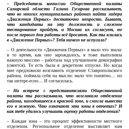
– Председатель комиссии Общественной палаты
Самарской области Галина Гусарова рассказывает,
что во многих муниципальных районах найти лидера
«Движения Первых» достаточно непросто. Бывает,
что кандидаты на эту должность и сложное
тестирование пройдут, и Москва их согласует, но
после первого дня работы всё бросают. Как ты влилась
в «Движение Первых»? Тебя ничего не испугало?
– О деятельности «Движения Первых» я мало что знала:
в то время, как оно зарождалось, я тоже выполняла
важную миссию – работала над улучшением демографии
(смеется). То есть была в декретном отпуске. Но когда
мне предложили возглавить отделение Ставропольского
района, поймала себя на мысли: мало что понятно… но
так интере-есно… И согласилась.
– На встрече с представителями Общественной
палаты ты рассказывала, что возглавила отделение
района, находившееся в красной зоне, и смогла вывести
его в зеленую. Что означают эти зоны в отчетах? И
как тебе удалось улучшить оценку работы отделения?
– Каждая зона – это процент эффективности местного
отделения. Региональное отделение выставляет нам