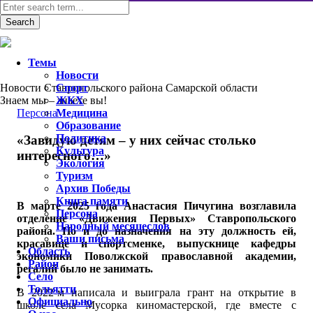
Темы
Новости
Новости Ставропольского района Самарской области
Спорт
Знаем мы – знаете вы!
ЖКХ
Персона
Медицина
Образование
Политика
«Завидую детям – у них сейчас столько
Культура
интересного…»
Экология
Туризм
Архив Победы
Книга памяти
В марте 2025 года Анастасия Пичугина возглавила
Персона
отделение «Движения Первых» Ставропольского
Народный месяцеслов
района. Но и до назначения на эту должность ей,
Ваши письма
красавице и спортсменке, выпускнице кафедры
Область
экономики Поволжской православной академии,
Район
регалий было не занимать.
Село
Тольятти
В 2022-м написала и выиграла грант на открытие в
Официально
школе села Мусорка киномастерской, где вместе с