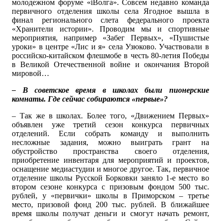
молодежном форуме «iВолга». Совсем недавно команда
первичного отделения школы села Ягодное вышла в
финал регионального слета федерального проекта
«Хранители истории». Проводим мы и спортивные
мероприятия, например «Забег Первых», «Пушистые
уроки» в центре «Лис и я» села Узюково. Участвовали в
российско-китайском флешмобе в честь 80-летия Победы
в Великой Отечественной войне и окончания Второй
мировой…
– В советское время в школах были пионерские
комнаты. Где сейчас собираются «первые»?
– Так же в школах. Более того, «Движением Первых»
объявлен уже третий сезон конкурса первичных
отделений. Если собрать команду и выполнить
несложные задания, можно выиграть грант на
обустройство пространства своего отделения,
приобретение инвентаря для мероприятий и проектов,
оснащение медиастудии и многое другое. Так, первичное
отделение школы Русской Борковки заняло 1-е место во
втором сезоне конкурса с призовым фондом 500 тыс.
рублей, у «первички» школы в Приморском – третье
место, призовой фонд 200 тыс. рублей. В ближайшее
время школы получат деньги и смогут начать ремонт,