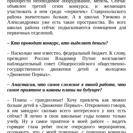
приобрести необходимое оборудование, мебель. Сейчас
объявлен третий сезон конкурса, и желающих
участвовать в нем среди «первичек» Ставропольского
района значительно больше. А в школах Узюково и
Александровки уже есть такие пространства. Во всех
школах района сейчас подыскиваются помещения для
первичных отделений.
– Кто проводит конкурс, кто выделяет деньги?
– Насколько мне известно, федеральный бюджет. К слову,
президент России Владимир Путин возглавляет
наблюдательный совет Общероссийского общественно-
государственного движения детей и молодежи
«Движение Первых».
– Анастасия, что самое сложное в твоей работе, что
самое приятное и каковы планы на будущее?
– Планы – грандиозные! Хочу привлечь как можно
больше детей в «Движение Первых». Откровенно говоря,
я им завидую: сколько всего интересного у них есть
сейчас! Я лично в свои школьные годы помню только
учебу. Ну а самое приятное в моей работе – видеть
горящие глаза ребят после очередного мероприятия,
осознавать, что с моей помощью, с помощью команды