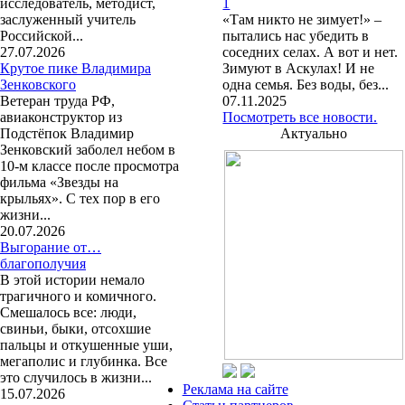
исследователь, методист,
1
заслуженный учитель
«Там никто не зимует!» –
Российской...
пытались нас убедить в
27.07.2026
соседних селах. А вот и нет.
Крутое пике Владимира
Зимуют в Аскулах! И не
Зенковского
одна семья. Без воды, без...
Ветеран труда РФ,
07.11.2025
авиаконструктор из
Посмотреть все новости.
Подстёпок Владимир
Актуально
Зенковский заболел небом в
10-м классе после просмотра
фильма «Звезды на
крыльях». С тех пор в его
жизни...
20.07.2026
Выгорание от…
благополучия
В этой истории немало
трагичного и комичного.
Смешалось все: люди,
свиньи, быки, отсохшие
пальцы и откушенные уши,
мегаполис и глубинка. Все
это случилось в жизни...
Реклама на сайте
15.07.2026