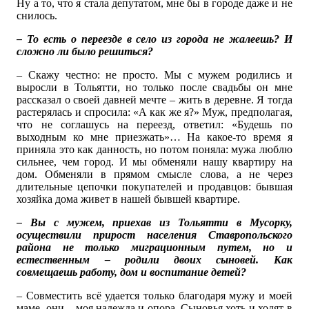
Ну а то, что я стала депутатом, мне бы в городе даже и не
снилось.
– То есть о переезде в село из города не жалеешь? И
сложно ли было решиться?
– Скажу честно: не просто. Мы с мужем родились и
выросли в Тольятти, но только после свадьбы он мне
рассказал о своей давней мечте – жить в деревне. Я тогда
растерялась и спросила: «А как же я?» Муж, предполагая,
что не соглашусь на переезд, ответил: «Будешь по
выходным ко мне приезжать»… На какое-то время я
приняла это как данность, но потом поняла: мужа люблю
сильнее, чем город. И мы обменяли нашу квартиру на
дом. Обменяли в прямом смысле слова, а не через
длительные цепочки покупателей и продавцов: бывшая
хозяйка дома живет в нашей бывшей квартире.
– Вы с мужем, приехав из Тольятти в Мусорку,
осуществили прирост населения Ставропольского
района не только миграционным путем, но и
естественным – родили двоих сыновей. Как
совмещаешь работу, дом и воспитание детей?
– Совместить всё удается только благодаря мужу и моей
маме, они – моя надежда и опора. Сыновья хоть и ходят в