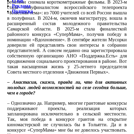
О нас
ребятами снимала короткометражные фильмы. В 2023-м
Реклама
стала полуфиналистом всероссийского телепроекта
Подписка
«Классная тема»: из 7000 учителей со всей России вышла
в полуфинал. В 2024-м, окончив магистратуру, вошла в
расширенный состав молодежного правительства
Самарской области. В 2025-м стала финалисткой
районного конкурса «СуперМама», получив победу в
номинации «Вдохновение». В сентябре жители Мусорки
доверили ей представлять свои интересы в собрании
представителей. А совсем недавно она зарегистрировала
собственную организацию АНО «Поддержка.Есть» для
продвижения социального проектирования в районе. Вот
такая насыщенная жизнь у 25-летнего председателя
Совета местного отделения «Движения Первых».
– Анастасия, скажи, правда ли, что для активных
молодых людей возможностей на селе сегодня больше,
чем в городе?
– Однозначно да. Например, многие грантовые конкурсы
поддерживают проекты, реализация которых
запланирована исключительно в сельской местности.
Так, моя победа в конкурсе грантов на открытие
киномастерской не случилась бы в Тольятти. Да и в
конкурсе «СуперМама» мне бы не довелось участвовать.