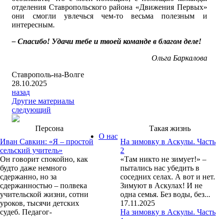
отделения Ставропольского района «Движения Первых»
они смогли увлечься чем-то весьма полезным и
интересным.
– Спасибо! Удачи тебе и твоей команде в благом деле!
Ольга Баркалова
Ставрополь-на-Волге
28.10.2025
назад
Другие материалы
следующий
Персона
Такая жизнь
О нас
Иван Савкин: «Я – простой
На зимовку в Аскулы. Часть
сельский учитель»
2
Он говорит спокойно, как
«Там никто не зимует!» –
будто даже немного
пытались нас убедить в
сдержанно, но за
соседних селах. А вот и нет.
сдержанностью – полвека
Зимуют в Аскулах! И не
учительской жизни, сотни
одна семья. Без воды, без...
уроков, тысячи детских
17.11.2025
судеб. Педагог-
На зимовку в Аскулы. Часть