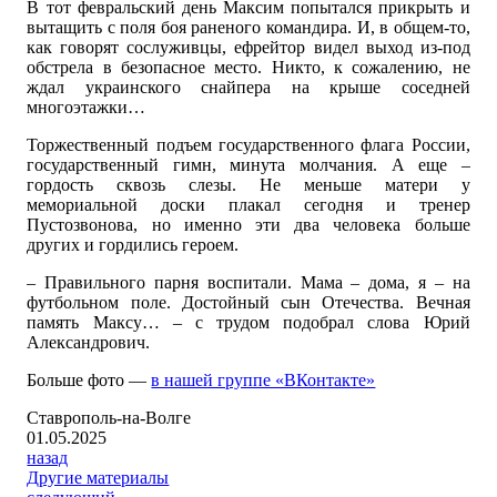
В тот февральский день Максим попытался прикрыть и
вытащить с поля боя раненого командира. И, в общем-то,
как говорят сослуживцы, ефрейтор видел выход из-под
обстрела в безопасное место. Никто, к сожалению, не
ждал украинского снайпера на крыше соседней
многоэтажки…
Торжественный подъем государственного флага России,
государственный гимн, минута молчания. А еще –
гордость сквозь слезы. Не меньше матери у
мемориальной доски плакал сегодня и тренер
Пустозвонова, но именно эти два человека больше
других и гордились героем.
– Правильного парня воспитали. Мама – дома, я – на
футбольном поле. Достойный сын Отечества. Вечная
память Максу… – с трудом подобрал слова Юрий
Александрович.
Больше фото —
в нашей группе «ВКонтакте»
Ставрополь-на-Волге
01.05.2025
назад
Другие материалы