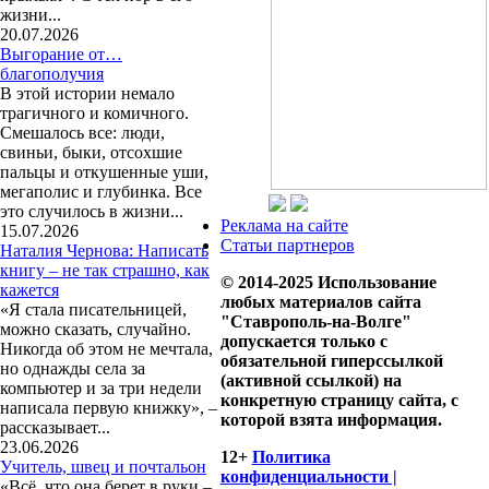
жизни...
20.07.2026
Выгорание от…
благополучия
В этой истории немало
трагичного и комичного.
Смешалось все: люди,
свиньи, быки, отсохшие
пальцы и откушенные уши,
мегаполис и глубинка. Все
это случилось в жизни...
Реклама на сайте
15.07.2026
Статьи партнеров
Наталия Чернова: Написать
книгу – не так страшно, как
© 2014-2025 Использование
кажется
любых материалов сайта
«Я стала писательницей,
"Ставрополь-на-Волге"
можно сказать, случайно.
допускается только с
Никогда об этом не мечтала,
обязательной гиперссылкой
но однажды села за
(активной ссылкой) на
компьютер и за три недели
конкретную страницу сайта, с
написала первую книжку», –
которой взята информация.
рассказывает...
23.06.2026
12+
Политика
Учитель, швец и почтальон
конфиденциальности |
«Всё, что она берет в руки –