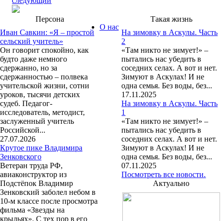
следующий
Персона
Такая жизнь
О нас
Иван Савкин: «Я – простой
На зимовку в Аскулы. Часть
сельский учитель»
2
Он говорит спокойно, как
«Там никто не зимует!» –
будто даже немного
пытались нас убедить в
сдержанно, но за
соседних селах. А вот и нет.
сдержанностью – полвека
Зимуют в Аскулах! И не
учительской жизни, сотни
одна семья. Без воды, без...
уроков, тысячи детских
17.11.2025
судеб. Педагог-
На зимовку в Аскулы. Часть
исследователь, методист,
1
заслуженный учитель
«Там никто не зимует!» –
Российской...
пытались нас убедить в
27.07.2026
соседних селах. А вот и нет.
Крутое пике Владимира
Зимуют в Аскулах! И не
Зенковского
одна семья. Без воды, без...
Ветеран труда РФ,
07.11.2025
авиаконструктор из
Посмотреть все новости.
Подстёпок Владимир
Актуально
Зенковский заболел небом в
10-м классе после просмотра
фильма «Звезды на
крыльях». С тех пор в его