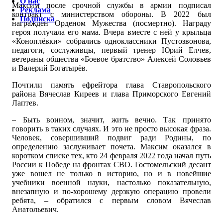
О нас
Максим после срочной службы в армии подписал
Реклама
контракт с министерством обороны. В 2022 был
Подписка
награжден Орденом Мужества (посмертно). Награду
героя получала его мама. Вчера вместе с ней у крыльца
«Коноплёвки» собрались одноклассники Пустозвонова,
педагоги, сослуживцы, первый тренер Юрий Елчев,
ветераны общества «Боевое братство» Алексей Соловьев
и Валерий Богатырёв.
Почтили память ефрейтора глава Ставропольского
района Вячеслав Киреев и глава Приморского Евгений
Лаптев.
– Быть воином, значит, жить вечно. Так принято
говорить в таких случаях. И это не просто высокая фраза.
Человек, совершивший подвиг ради Родины, по
определению заслуживает почета. Максим оказался в
коротком списке тех, кто 24 февраля 2022 года начал путь
России к Победе на фронтах СВО. Гостомельский десант
уже вошел не только в историю, но и в новейшие
учебники военной науки, настолько показательную,
внезапную и по-хорошему дерзкую операцию провели
ребята, – обратился с первым словом Вячеслав
Анатольевич.