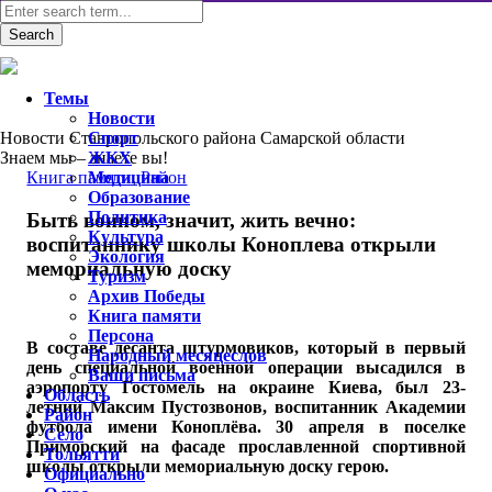
Темы
Новости
Новости Ставропольского района Самарской области
Спорт
Знаем мы – знаете вы!
ЖКХ
Книга памяти
Медицина
,
Район
Образование
Политика
Быть воином, значит, жить вечно:
Культура
воспитаннику школы Коноплева открыли
Экология
мемориальную доску
Туризм
Архив Победы
Книга памяти
Персона
В составе десанта штурмовиков, который в первый
Народный месяцеслов
день специальной военной операции высадился в
Ваши письма
аэропорту Гостомель на окраине Киева, был 23-
Область
летний Максим Пустозвонов, воспитанник Академии
Район
футбола имени Коноплёва. 30 апреля в поселке
Село
Приморский на фасаде прославленной спортивной
Тольятти
школы открыли мемориальную доску герою.
Официально