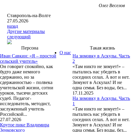
Олег Веселов
Ставрополь-на-Волге
27.05.2026
назад
Другие материалы
следующий
Персона
Такая жизнь
О нас
Иван Савкин: «Я – простой
На зимовку в Аскулы. Часть
сельский учитель»
2
Он говорит спокойно, как
«Там никто не зимует!» –
будто даже немного
пытались нас убедить в
сдержанно, но за
соседних селах. А вот и нет.
сдержанностью – полвека
Зимуют в Аскулах! И не
учительской жизни, сотни
одна семья. Без воды, без...
уроков, тысячи детских
17.11.2025
судеб. Педагог-
На зимовку в Аскулы. Часть
исследователь, методист,
1
заслуженный учитель
«Там никто не зимует!» –
Российской...
пытались нас убедить в
27.07.2026
соседних селах. А вот и нет.
Крутое пике Владимира
Зимуют в Аскулах! И не
Зенковского
одна семья. Без воды, без...