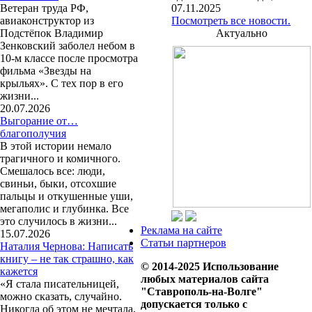
Ветеран труда РФ,
07.11.2025
авиаконструктор из
Посмотреть все новости.
Подстёпок Владимир
Актуально
Зенковский заболел небом в
10-м классе после просмотра
фильма «Звезды на
крыльях». С тех пор в его
жизни...
20.07.2026
Выгорание от…
благополучия
В этой истории немало
трагичного и комичного.
Смешалось все: люди,
свиньи, быки, отсохшие
пальцы и откушенные уши,
мегаполис и глубинка. Все
это случилось в жизни...
Реклама на сайте
15.07.2026
Статьи партнеров
Наталия Чернова: Написать
книгу – не так страшно, как
© 2014-2025 Использование
кажется
любых материалов сайта
«Я стала писательницей,
"Ставрополь-на-Волге"
можно сказать, случайно.
допускается только с
Никогда об этом не мечтала,