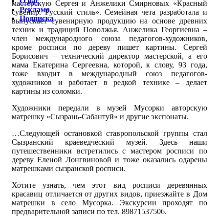
О нас
мастерскую Сергея и Анжелики Смирновых «Красный
Реклама
сувенир. Русский стиль». Семейная чета разработала и
Подписка
выпускает сувенирную продукцию на основе древних
техник и традиций Поволжья. Анжелика Георгиевна –
член международного союза педагогов-художников,
кроме росписи по дереву пишет картины. Сергей
Борисович – технический директор мастерской, а его
мама Екатерина Сергеевна, которой, к слову, 93 года,
тоже входит в международный союз педагогов-
художников и работает в редкой технике – делает
картины из соломки.
Художники передали в музей Мусорки авторскую
матрешку «Сызрань-Сабантуй» и другие экспонаты.
…Следующей остановкой ставропольской группы стал
Сызранский краеведческий музей. Здесь наши
путешественники встретились с мастером росписи по
дереву Еленой Лонгвиновой и тоже оказались одарены
матрешками сызранской росписи.
Хотите узнать, чем этот вид росписи деревянных
красавиц отличается от других видов, приезжайте в Дом
матрешки в село Мусорка. Экскурсии проходят по
предварительной записи по тел. 89871537506.