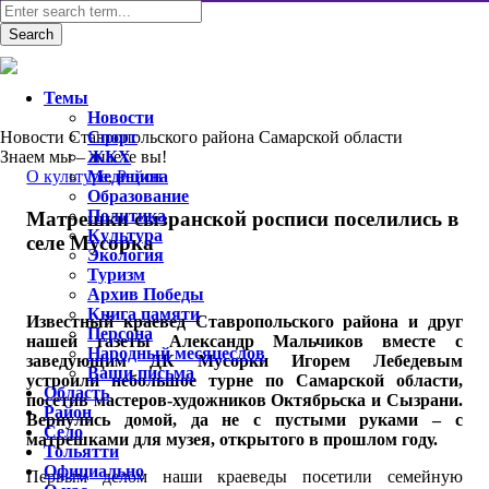
Темы
Новости
Новости Ставропольского района Самарской области
Спорт
Знаем мы – знаете вы!
ЖКХ
О культуре
Медицина
,
Район
Образование
Политика
Матрешки сызранской росписи поселились в
Культура
селе Мусорка
Экология
Туризм
Архив Победы
Книга памяти
Известный краевед Ставропольского района и друг
Персона
нашей газеты Александр Мальчиков вместе с
Народный месяцеслов
заведующим ДК Мусорки Игорем Лебедевым
Ваши письма
устроили небольшое турне по Самарской области,
Область
посетив мастеров-художников Октябрьска и Сызрани.
Район
Вернулись домой, да не с пустыми руками – с
Село
матрешками для музея, открытого в прошлом году.
Тольятти
Официально
Первым делом наши краеведы посетили семейную