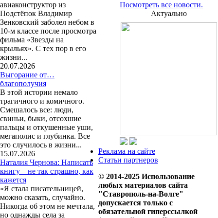
авиаконструктор из
Посмотреть все новости.
Подстёпок Владимир
Актуально
Зенковский заболел небом в
10-м классе после просмотра
фильма «Звезды на
крыльях». С тех пор в его
жизни...
20.07.2026
Выгорание от…
благополучия
В этой истории немало
трагичного и комичного.
Смешалось все: люди,
свиньи, быки, отсохшие
пальцы и откушенные уши,
мегаполис и глубинка. Все
это случилось в жизни...
Реклама на сайте
15.07.2026
Статьи партнеров
Наталия Чернова: Написать
книгу – не так страшно, как
© 2014-2025 Использование
кажется
любых материалов сайта
«Я стала писательницей,
"Ставрополь-на-Волге"
можно сказать, случайно.
допускается только с
Никогда об этом не мечтала,
обязательной гиперссылкой
но однажды села за