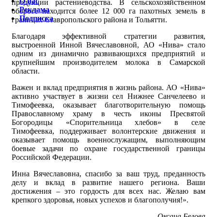
О нас
продукции растениеводства. В сельскохозяйственном
Реклама
обороте находится более 12 000 га пахотных земель в
Подписка
границах Ставропольского района и Тольятти.
Благодаря эффективной стратегии развития,
выстроенной Инной Вячеславовной, АО «Нива» стало
одним из динамично развивающихся предприятий и
крупнейшим производителем молока в Самарской
области.
Важен и вклад предприятия в жизнь района. АО «Нива»
активно участвует в жизни сел Нижнее Санчелеево и
Тимофеевка, оказывает благотворительную помощь
Православному храму в честь иконы Пресвятой
Богородицы «Спорительница хлебов» в селе
Тимофеевка, поддерживает волонтерские движения и
оказывает помощь военнослужащим, выполняющим
боевые задачи по охране государственной границы
Российской Федерации.
Инна Вячеславовна, спасибо за ваш труд, преданность
делу и вклад в развитие нашего региона. Ваши
достижения – это гордость для всех нас. Желаю вам
крепкого здоровья, новых успехов и благополучия!».
Оксана Белова