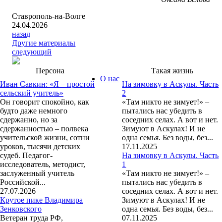
Ставрополь-на-Волге
24.04.2026
назад
Другие материалы
следующий
Персона
Такая жизнь
О нас
Иван Савкин: «Я – простой
На зимовку в Аскулы. Часть
сельский учитель»
2
Он говорит спокойно, как
«Там никто не зимует!» –
будто даже немного
пытались нас убедить в
сдержанно, но за
соседних селах. А вот и нет.
сдержанностью – полвека
Зимуют в Аскулах! И не
учительской жизни, сотни
одна семья. Без воды, без...
уроков, тысячи детских
17.11.2025
судеб. Педагог-
На зимовку в Аскулы. Часть
исследователь, методист,
1
заслуженный учитель
«Там никто не зимует!» –
Российской...
пытались нас убедить в
27.07.2026
соседних селах. А вот и нет.
Крутое пике Владимира
Зимуют в Аскулах! И не
Зенковского
одна семья. Без воды, без...
Ветеран труда РФ,
07.11.2025