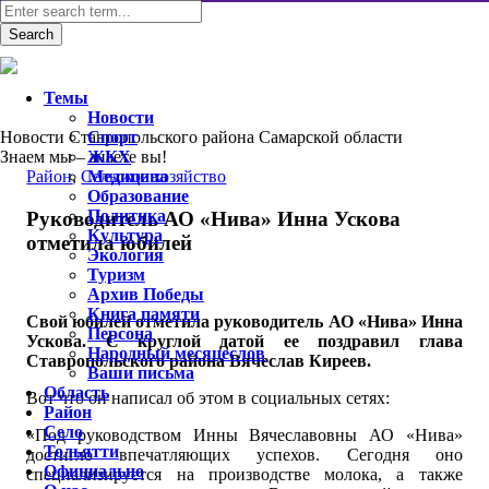
Темы
Новости
Новости Ставропольского района Самарской области
Спорт
Знаем мы – знаете вы!
ЖКХ
Район
,
Сельское хозяйство
Медицина
Образование
Политика
Руководитель АО «Нива» Инна Ускова
Культура
отметила юбилей
Экология
Туризм
Архив Победы
Книга памяти
Свой юбилей отметила руководитель АО «Нива» Инна
Персона
Ускова. С круглой датой ее поздравил глава
Народный месяцеслов
Ставропольского района Вячеслав Киреев.
Ваши письма
Область
Вот что он написал об этом в социальных сетях:
Район
Село
«Под руководством Инны Вячеславовны АО «Нива»
Тольятти
достигло впечатляющих успехов. Сегодня оно
Официально
специализируется на производстве молока, а также