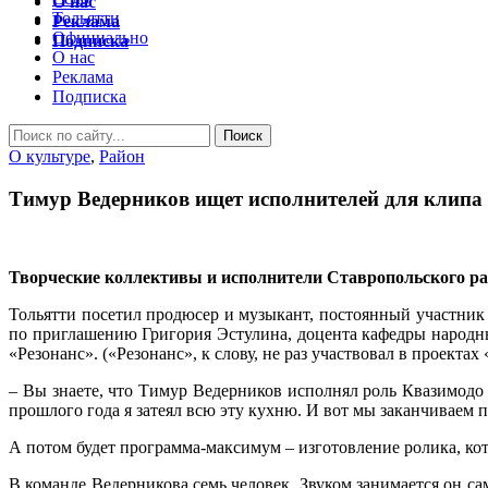
О нас
Тольятти
Реклама
Официально
Подписка
О нас
Реклама
Подписка
О культуре
,
Район
Тимур Ведерников ищет исполнителей для клипа 
Творческие коллективы и исполнители Ставропольского рай
Тольятти посетил продюсер и музыкант, постоянный участник
по приглашению Григория Эстулина, доцента кафедры народны
«Резонанс». («Резонанс», к слову, не раз участвовал в проекта
– Вы знаете, что Тимур Ведерников исполнял роль Квазимодо
прошлого года я затеял всю эту кухню. И вот мы заканчиваем п
А потом будет программа-максимум – изготовление ролика, кот
В команде Ведерникова семь человек. Звуком занимается он са