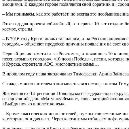
эмоциями. В каждом городе появляется свой соратник и «сообщ
– Мы понимаем, как это работает, но всегда это необыкновенн
Этот год для проекта юбилейный, за первые 10 лет создано б
космос, страны.
– В 2016 году Крым вновь стал нашим, и на Россию ополчилось
городом, – объясняет продюсер причины появления на свет сво
Первый ролик заметили в «Росатоме», и появились 10 клипо
песен атомных городов», «10 песен Победы», песни, которые
и Курска, строители АЭС, многодетные семьи…
В прошлом году наша звездочка из Тимофеевки Арина Зайцева т
С каждым исполнителем записывается вся песня, а потом Тимур
Жители всех 14 регионов Поволжского федерального округа,
сегодняшний день «Матушку Землю», слова которой исполняю
«Выйду ночью в поле с конем».
– Кроме классических исполнителей, нужны современные певц
категории, они для всех. Через кастинг мы отбираем неформал
Например, в проекте «Танец с саблями» исполнитель играет