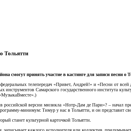
о Тольятти
она смогут принять участие в кастинге для записи песни о
 федеральных телепередач «Привет, Андрей!» и «Песни от всей
х инструментов Самарского государственного института культ
х «МузыкаВместе».)
 в российской версии мюзикла «Нотр-Дам де Пари»? – начал пре
рограмму-минимум: Тимур у нас в Тольятти, и он представит свой
орый станет культурной карточкой Тольятти.
м, записывает каждого исполнителя или коллектив, придумывает, 