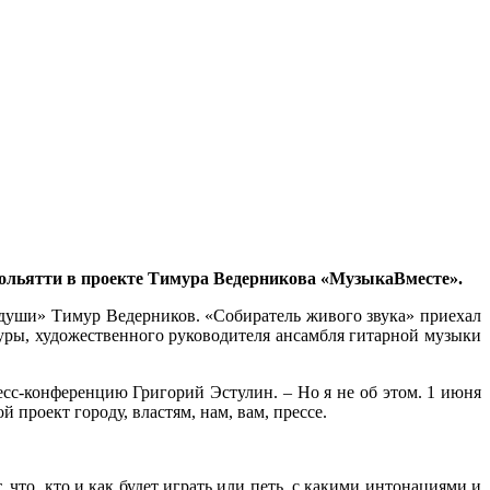
 Тольятти в проекте Тимура Ведерникова «МузыкаВместе».
 души» Тимур Ведерников. «Собиратель живого звука» приехал
уры, художественного руководителя ансамбля гитарной музыки
сс-конференцию Григорий Эстулин. – Но я не об этом. 1 июня
 проект городу, властям, нам, вам, прессе.
что, кто и как будет играть или петь, с какими интонациями и