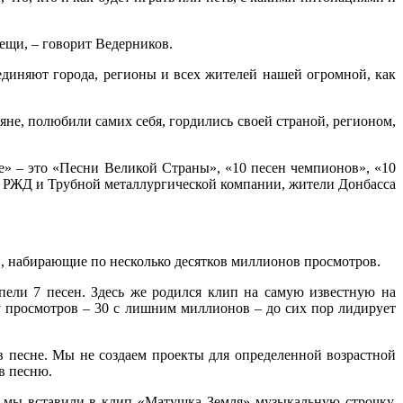
ещи, – говорит Ведерников.
ъединяют города, регионы и всех жителей нашей огромной, как
яне, полюбили самих себя, гордились своей страной, регионом,
» – это «Песни Великой Страны», «10 песен чемпионов», «10
и РЖД и Трубной металлургической компании, жители Донбасса
и, набирающие по несколько десятков миллионов просмотров.
пели 7 песен. Здесь же родился клип на самую известную на
 просмотров – 30 с лишним миллионов – до сих пор лидирует
в песне. Мы не создаем проекты для определенной возрастной
в песню.
, мы вставили в клип «Матушка Земля» музыкальную строчку,