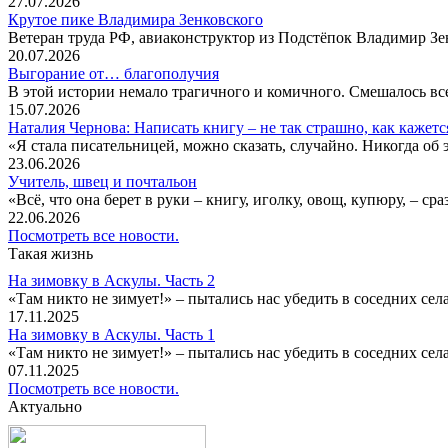
27.07.2026
Крутое пике Владимира Зенковского
Ветеран труда РФ, авиаконструктор из Подстёпок Владимир Зенк
20.07.2026
Выгорание от… благополучия
В этой истории немало трагичного и комичного. Смешалось все
15.07.2026
Наталия Чернова: Написать книгу – не так страшно, как кажетс
«Я стала писательницей, можно сказать, случайно. Никогда об 
23.06.2026
Учитель, швец и почтальон
«Всё, что она берет в руки – книгу, иголку, овощ, купюру, – с
22.06.2026
Посмотреть все новости.
Такая жизнь
На зимовку в Аскулы. Часть 2
«Там никто не зимует!» – пытались нас убедить в соседних селах
17.11.2025
На зимовку в Аскулы. Часть 1
«Там никто не зимует!» – пытались нас убедить в соседних селах
07.11.2025
Посмотреть все новости.
Актуально