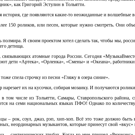
ник», как Григорий Эстулин в Тольятти.
ая история, где появляются какие-то неожиданные и волшебные в
олее 150 роликов, или песен, которые нужно смотреть. Они об
 полмира. Я своим проектом хотел сделать так, чтобы мы, росси
его детища.
в, связывающих атомные города России. Сегодня «МузыкаВместе
 поют дети «Артека», «Орленка», «Смены» и «Океана», работник
оже спела строчку из песни «Гляжу в озера синие».
 нарезает их на кусочки, собирая мозаику. И получаются ролик
 в том числе из Тольятти, Самары, Ставропольского района, с
тся на семи национальных языках ПФО! Однако по количеству
ы – рок, соул, джаз, рэп, хип-хоп. Всё это тоже должно быть 
ьных, неординарных музыкантов, которые принесут свой «вкус» 
 на… сантехнических трубах. Когда ко мне пришел «Резонанс»