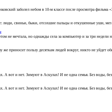
овский заболел небом в 10-м классе после просмотра фильма «Зв
: люди, свиньи, быки, отсохшие пальцы и откушенные уши, мегап
я
этом не мечтала, но однажды села за компьютер и за три недели н
разу же приносит пользу десяткам людей вокруг, никто не уйдет о
. А вот и нет. Зимуют в Аскулах! И не одна семья. Без воды, без.
. А вот и нет. Зимуют в Аскулах! И не одна семья. Без воды, без.