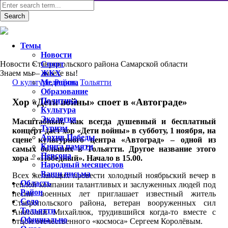
Темы
Новости
Новости Ставропольского района Самарской области
Спорт
Знаем мы – знаете вы!
ЖКХ
О культуре
Медицина
,
Район
,
Тольятти
Образование
Политика
Хор «Дети войны» споет в «Автограде»
Культура
Экология
Масштабный, как всегда душевный и бесплатный
Туризм
концерт даст хор «Дети войны» в субботу, 1 ноября, на
Архив Победы
сцене культурного центра «Автоград» – одной из
Книга памяти
самых больших в Тольятти. Другое название этого
Персона
хора – «Победный». Начало в 15.00.
Народный месяцеслов
Ваши письма
Всех желающих провести холодный ноябрьский вечер в
Область
теплой компании талантливых и заслуженных людей под
Район
песни военных лет приглашает известный житель
Село
Ставропольского района, ветеран вооруженных сил
Тольятти
Анатолий Михайлюк, трудившийся когда-то вместе с
Официально
отцом отечественного «космоса» Сергеем Королёвым.