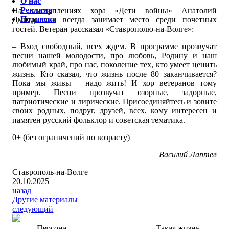
О нас
Реклама
На выступлениях хора «Дети войны» Анатолий
Подписка
Дмитриевич всегда занимает место среди почетных
гостей. Ветеран рассказал «Ставрополю-на-Волге»:
– Вход свободный, всех ждем. В программе прозвучат
песни нашей молодости, про любовь, Родину и наш
любимый край, про нас, поколение тех, кто умеет ценить
жизнь. Кто сказал, что жизнь после 80 заканчивается?
Пока мы живы – надо жить! И хор ветеранов тому
пример. Песни прозвучат озорные, задорные,
патриотические и лирические. Присоединяйтесь и зовите
своих родных, подруг, друзей, всех, кому интересен и
памятен русский фольклор и советская тематика.
0+ (без ограничений по возрасту)
Василий Лаптев
Ставрополь-на-Волге
20.10.2025
назад
Другие материалы
следующий
Персона
Такая жизнь