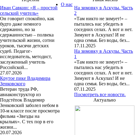
О нас
Иван Савкин: «Я – простой
На зимовку в Аскулы. Часть
сельский учитель»
2
Он говорит спокойно, как
«Там никто не зимует!» –
будто даже немного
пытались нас убедить в
сдержанно, но за
соседних селах. А вот и нет.
сдержанностью – полвека
Зимуют в Аскулах! И не
учительской жизни, сотни
одна семья. Без воды, без...
уроков, тысячи детских
17.11.2025
судеб. Педагог-
На зимовку в Аскулы. Часть
исследователь, методист,
1
заслуженный учитель
«Там никто не зимует!» –
Российской...
пытались нас убедить в
27.07.2026
соседних селах. А вот и нет.
Крутое пике Владимира
Зимуют в Аскулах! И не
Зенковского
одна семья. Без воды, без...
Ветеран труда РФ,
07.11.2025
авиаконструктор из
Посмотреть все новости.
Подстёпок Владимир
Актуально
Зенковский заболел небом в
10-м классе после просмотра
фильма «Звезды на
крыльях». С тех пор в его
жизни...
20.07.2026