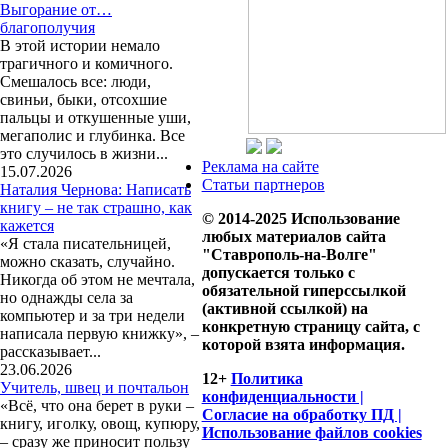
Выгорание от…
благополучия
В этой истории немало
трагичного и комичного.
Смешалось все: люди,
свиньи, быки, отсохшие
пальцы и откушенные уши,
мегаполис и глубинка. Все
это случилось в жизни...
Реклама на сайте
15.07.2026
Статьи партнеров
Наталия Чернова: Написать
книгу – не так страшно, как
© 2014-2025 Использование
кажется
любых материалов сайта
«Я стала писательницей,
"Ставрополь-на-Волге"
можно сказать, случайно.
допускается только с
Никогда об этом не мечтала,
обязательной гиперссылкой
но однажды села за
(активной ссылкой) на
компьютер и за три недели
конкретную страницу сайта, с
написала первую книжку», –
которой взята информация.
рассказывает...
23.06.2026
12+
Политика
Учитель, швец и почтальон
конфиденциальности |
«Всё, что она берет в руки –
Согласие на обработку ПД |
книгу, иголку, овощ, купюру,
Использование файлов cookies
– сразу же приносит пользу