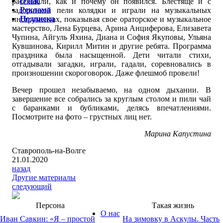
О нас
рассказали, как и почему он появился. Блестяще и с
Реклама
задоринкой пели колядки и играли на музыкальных
Подписка
инструментах, показывая свое ораторское и музыкальное
мастерство, Лена Бурцева, Арина Анциферова, Елизавета
Чупина, Айгуль Яхина, Диана и София Якуповы, Ульяна
Кувшинова, Кирилл Митин и другие ребята. Программа
праздника была насыщенной. Дети читали стихи,
отгадывали загадки, играли, гадали, соревновались в
произношении скороговорок. Даже флешмоб провели!
Вечер прошел незабываемо, на одном дыхании. В
завершение все собрались за круглым столом и пили чай
с баранками и бубликами, делясь впечатлениями.
Посмотрите на фото – грустных лиц нет.
Марина Капустина
Ставрополь-на-Волге
21.01.2020
назад
Другие материалы
следующий
Персона
Такая жизнь
О нас
Иван Савкин: «Я – простой
На зимовку в Аскулы. Часть