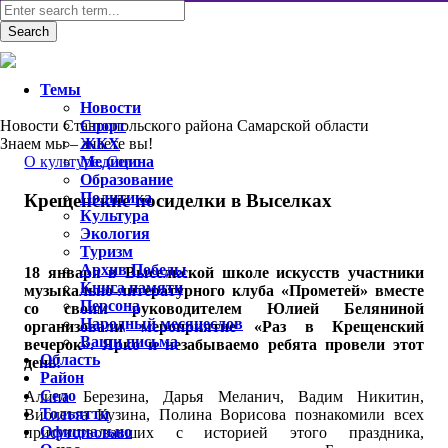
Темы
Новости
Новости Ставропольского района Самарской области
Спорт
Знаем мы – знаете вы!
ЖКХ
О культуре
Медицина
,
Село
Образование
Политика
Крещенские посиделки в Выселках
Культура
Экология
Туризм
Архив Победы
18 января в Выселкской школе искусств участники
Книга памяти
музыкально-литературного клуба «Прометей» вместе
Персона
со своим руководителем Юлией Беляниной
Народный месяцеслов
организовали мероприятие «Раз в Крещенский
Ваши письма
вечерок». Ярко и незабываемо ребята провели этот
Область
день!
Район
Село
Алина Березина, Дарья Меланич, Вадим Никитин,
Тольятти
Виолетта Кузина, Полина Ворисова познакомили всех
Официально
присутствовавших с историей этого праздника,