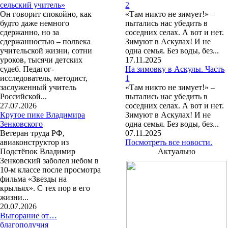
сельский учитель»
2
Он говорит спокойно, как
«Там никто не зимует!» –
будто даже немного
пытались нас убедить в
сдержанно, но за
соседних селах. А вот и нет.
сдержанностью – полвека
Зимуют в Аскулах! И не
учительской жизни, сотни
одна семья. Без воды, без...
уроков, тысячи детских
17.11.2025
судеб. Педагог-
На зимовку в Аскулы. Часть
исследователь, методист,
1
заслуженный учитель
«Там никто не зимует!» –
Российской...
пытались нас убедить в
27.07.2026
соседних селах. А вот и нет.
Крутое пике Владимира
Зимуют в Аскулах! И не
Зенковского
одна семья. Без воды, без...
Ветеран труда РФ,
07.11.2025
авиаконструктор из
Посмотреть все новости.
Подстёпок Владимир
Актуально
Зенковский заболел небом в
10-м классе после просмотра
фильма «Звезды на
крыльях». С тех пор в его
жизни...
20.07.2026
Выгорание от…
благополучия