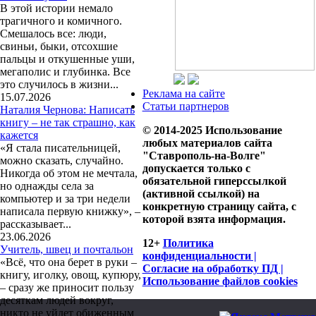
В этой истории немало
трагичного и комичного.
Смешалось все: люди,
свиньи, быки, отсохшие
пальцы и откушенные уши,
мегаполис и глубинка. Все
это случилось в жизни...
Реклама на сайте
15.07.2026
Статьи партнеров
Наталия Чернова: Написать
книгу – не так страшно, как
© 2014-2025 Использование
кажется
любых материалов сайта
«Я стала писательницей,
"Ставрополь-на-Волге"
можно сказать, случайно.
допускается только с
Никогда об этом не мечтала,
обязательной гиперссылкой
но однажды села за
(активной ссылкой) на
компьютер и за три недели
конкретную страницу сайта, с
написала первую книжку», –
которой взята информация.
рассказывает...
23.06.2026
12+
Политика
Учитель, швец и почтальон
конфиденциальности |
«Всё, что она берет в руки –
Согласие на обработку ПД |
книгу, иголку, овощ, купюру,
Использование файлов cookies
– сразу же приносит пользу
десяткам людей вокруг,
никто не уйдет обиженным