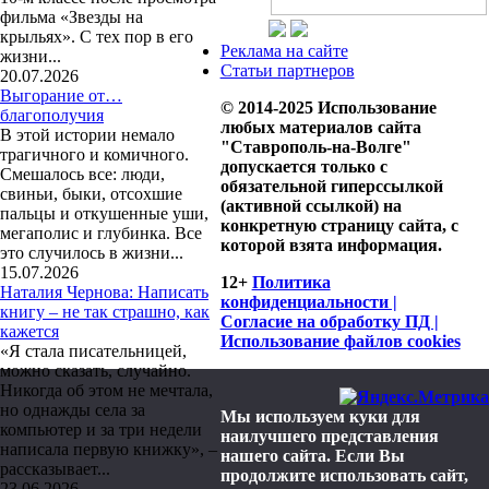
фильма «Звезды на
крыльях». С тех пор в его
Реклама на сайте
жизни...
Статьи партнеров
20.07.2026
Выгорание от…
© 2014-2025 Использование
благополучия
любых материалов сайта
В этой истории немало
"Ставрополь-на-Волге"
трагичного и комичного.
допускается только с
Смешалось все: люди,
обязательной гиперссылкой
свиньи, быки, отсохшие
(активной ссылкой) на
пальцы и откушенные уши,
конкретную страницу сайта, с
мегаполис и глубинка. Все
которой взята информация.
это случилось в жизни...
15.07.2026
12+
Политика
Наталия Чернова: Написать
конфиденциальности |
книгу – не так страшно, как
Согласие на обработку ПД |
кажется
Использование файлов cookies
«Я стала писательницей,
можно сказать, случайно.
Никогда об этом не мечтала,
но однажды села за
Мы используем куки для
компьютер и за три недели
наилучшего представления
написала первую книжку», –
нашего сайта. Если Вы
рассказывает...
продолжите использовать сайт,
23.06.2026