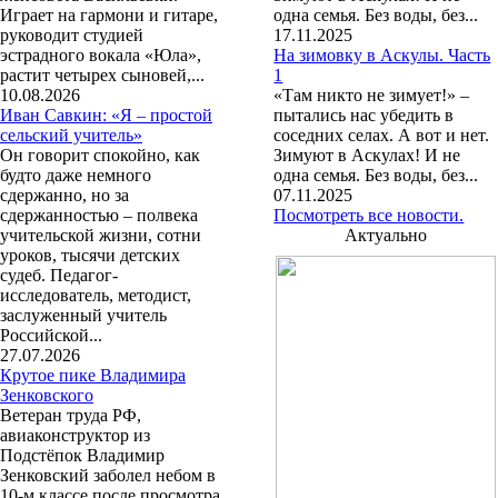
Играет на гармони и гитаре,
одна семья. Без воды, без...
руководит студией
17.11.2025
эстрадного вокала «Юла»,
На зимовку в Аскулы. Часть
растит четырех сыновей,...
1
10.08.2026
«Там никто не зимует!» –
Иван Савкин: «Я – простой
пытались нас убедить в
сельский учитель»
соседних селах. А вот и нет.
Он говорит спокойно, как
Зимуют в Аскулах! И не
будто даже немного
одна семья. Без воды, без...
сдержанно, но за
07.11.2025
сдержанностью – полвека
Посмотреть все новости.
учительской жизни, сотни
Актуально
уроков, тысячи детских
судеб. Педагог-
исследователь, методист,
заслуженный учитель
Российской...
27.07.2026
Крутое пике Владимира
Зенковского
Ветеран труда РФ,
авиаконструктор из
Подстёпок Владимир
Зенковский заболел небом в
10-м классе после просмотра