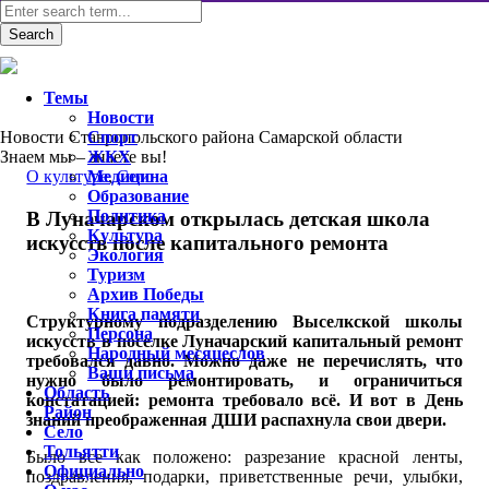
Темы
Новости
Новости Ставропольского района Самарской области
Спорт
Знаем мы – знаете вы!
ЖКХ
О культуре
Медицина
,
Село
Образование
Политика
В Луначарском открылась детская школа
Культура
искусств после капитального ремонта
Экология
Туризм
Архив Победы
Книга памяти
Структурному подразделению Выселкской школы
Персона
искусств в поселке Луначарский капитальный ремонт
Народный месяцеслов
требовался давно. Можно даже не перечислять, что
Ваши письма
нужно было ремонтировать, и ограничиться
Область
констатацией: ремонта требовало всё. И вот в День
Район
знаний преображенная ДШИ распахнула свои двери.
Село
Тольятти
Было все как положено: разрезание красной ленты,
Официально
поздравления, подарки, приветственные речи, улыбки,