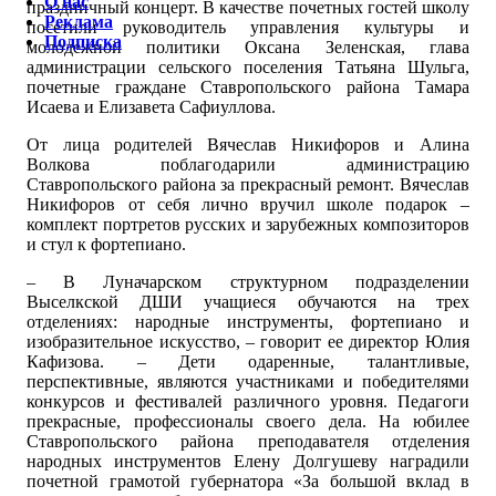
О нас
праздничный концерт. В качестве почетных гостей школу
Реклама
посетили руководитель управления культуры и
Подписка
молодежной политики Оксана Зеленская, глава
администрации сельского поселения Татьяна Шульга,
почетные граждане Ставропольского района Тамара
Исаева и Елизавета Сафиуллова.
От лица родителей Вячеслав Никифоров и Алина
Волкова поблагодарили администрацию
Ставропольского района за прекрасный ремонт. Вячеслав
Никифоров от себя лично вручил школе подарок –
комплект портретов русских и зарубежных композиторов
и стул к фортепиано.
– В Луначарском структурном подразделении
Выселкской ДШИ учащиеся обучаются на трех
отделениях: народные инструменты, фортепиано и
изобразительное искусство, – говорит ее директор Юлия
Кафизова. – Дети одаренные, талантливые,
перспективные, являются участниками и победителями
конкурсов и фестивалей различного уровня. Педагоги
прекрасные, профессионалы своего дела. На юбилее
Ставропольского района преподавателя отделения
народных инструментов Елену Долгушеву наградили
почетной грамотой губернатора «За большой вклад в