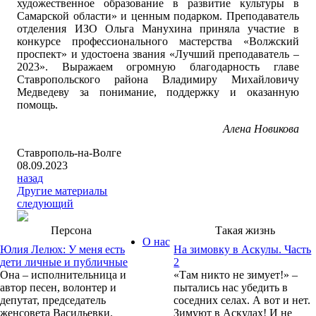
художественное образование в развитие культуры в
Самарской области» и ценным подарком. Преподаватель
отделения ИЗО Ольга Манухина приняла участие в
конкурсе профессионального мастерства «Волжский
проспект» и удостоена звания «Лучший преподаватель –
2023». Выражаем огромную благодарность главе
Ставропольского района Владимиру Михайловичу
Медведеву за понимание, поддержку и оказанную
помощь.
Алена Новикова
Ставрополь-на-Волге
08.09.2023
назад
Другие материалы
следующий
Персона
Такая жизнь
О нас
Юлия Лелюх: У меня есть
На зимовку в Аскулы. Часть
дети личные и публичные
2
Она – исполнительница и
«Там никто не зимует!» –
автор песен, волонтер и
пытались нас убедить в
депутат, председатель
соседних селах. А вот и нет.
женсовета Васильевки.
Зимуют в Аскулах! И не