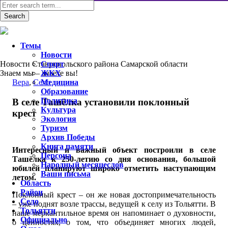
Темы
Новости
Новости Ставропольского района Самарской области
Спорт
Знаем мы – знаете вы!
ЖКХ
Вера
,
Село
Медицина
Образование
Политика
В селе Ташёлка установили поклонный
Культура
крест
Экология
Туризм
Архив Победы
Книга памяти
Интересный и важный объект построили в селе
Персона
Ташёлка к 250-летию со дня основания, большой
Народный месяцеслов
юбилей планируют широко отметить наступающим
Ваши письма
летом.
Область
Район
Поклонный крест – он же новая достопримечательность
Село
– уже поднят возле трассы, ведущей к селу из Тольятти. В
Тольятти
наше меркантильное время он напоминает о духовности,
Официально
о ценностях, о том, что объединяет многих людей,