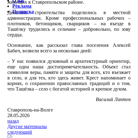
О нас
живущих в Ставропольском районе.
Реклама
Подписка
Деталями строительства поделились в местной
администрации. Кроме профессиональных рабочих –
плотников, бетонщиков, сварщиков – на въезде в
Ташёлку трудились и сельчане – добровольно, по зову
сердца.
Основание, как рассказал глава поселения Алексей
Бабич, возвели всего за несколько дней:
– У нас появился духовный и архитектурный ориентир,
еще одна наша достопримечательность. Объект стал
символом веры, памяти и защиты для всех, кто въезжает
в село, и для тех, кто здесь живет. Крест напоминает о
корнях, о сохранении православных традиций и о том,
что Ташёлка – село с богатой историей и крепкое духом.
Василий Лаптев
Ставрополь-на-Волге
28.05.2026
назад
Другие материалы
следующий