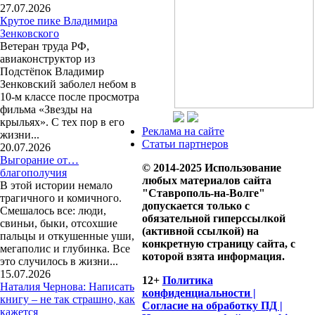
27.07.2026
Крутое пике Владимира
Зенковского
Ветеран труда РФ,
авиаконструктор из
Подстёпок Владимир
Зенковский заболел небом в
10-м классе после просмотра
фильма «Звезды на
крыльях». С тех пор в его
Реклама на сайте
жизни...
Статьи партнеров
20.07.2026
Выгорание от…
© 2014-2025 Использование
благополучия
любых материалов сайта
В этой истории немало
"Ставрополь-на-Волге"
трагичного и комичного.
допускается только с
Смешалось все: люди,
обязательной гиперссылкой
свиньи, быки, отсохшие
(активной ссылкой) на
пальцы и откушенные уши,
конкретную страницу сайта, с
мегаполис и глубинка. Все
которой взята информация.
это случилось в жизни...
15.07.2026
12+
Политика
Наталия Чернова: Написать
конфиденциальности |
книгу – не так страшно, как
Согласие на обработку ПД |
кажется