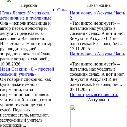
Персона
Такая жизнь
О нас
Юлия Лелюх: У меня есть
На зимовку в Аскулы. Часть
дети личные и публичные
2
Она – исполнительница и
«Там никто не зимует!» –
автор песен, волонтер и
пытались нас убедить в
депутат, председатель
соседних селах. А вот и нет.
женсовета Васильевки.
Зимуют в Аскулах! И не
Играет на гармони и гитаре,
одна семья. Без воды, без...
руководит студией
17.11.2025
эстрадного вокала «Юла»,
На зимовку в Аскулы. Часть
растит четырех сыновей,...
1
10.08.2026
«Там никто не зимует!» –
Иван Савкин: «Я – простой
пытались нас убедить в
сельский учитель»
соседних селах. А вот и нет.
Он говорит спокойно, как
Зимуют в Аскулах! И не
будто даже немного
одна семья. Без воды, без...
сдержанно, но за
07.11.2025
сдержанностью – полвека
Посмотреть все новости.
учительской жизни, сотни
Актуально
уроков, тысячи детских
судеб. Педагог-
исследователь, методист,
заслуженный учитель
Российской...