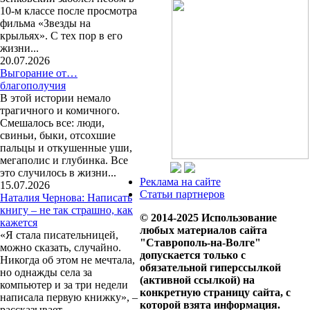
10-м классе после просмотра
фильма «Звезды на
крыльях». С тех пор в его
жизни...
20.07.2026
Выгорание от…
благополучия
В этой истории немало
трагичного и комичного.
Смешалось все: люди,
свиньи, быки, отсохшие
пальцы и откушенные уши,
мегаполис и глубинка. Все
это случилось в жизни...
Реклама на сайте
15.07.2026
Статьи партнеров
Наталия Чернова: Написать
книгу – не так страшно, как
© 2014-2025 Использование
кажется
любых материалов сайта
«Я стала писательницей,
"Ставрополь-на-Волге"
можно сказать, случайно.
допускается только с
Никогда об этом не мечтала,
обязательной гиперссылкой
но однажды села за
(активной ссылкой) на
компьютер и за три недели
конкретную страницу сайта, с
написала первую книжку», –
которой взята информация.
рассказывает...