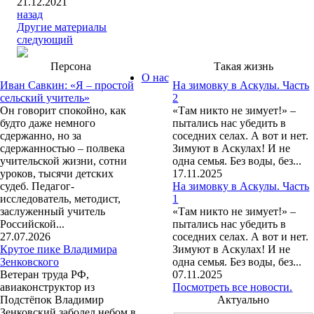
21.12.2021
назад
Другие материалы
следующий
Персона
Такая жизнь
О нас
Иван Савкин: «Я – простой
На зимовку в Аскулы. Часть
сельский учитель»
2
Он говорит спокойно, как
«Там никто не зимует!» –
будто даже немного
пытались нас убедить в
сдержанно, но за
соседних селах. А вот и нет.
сдержанностью – полвека
Зимуют в Аскулах! И не
учительской жизни, сотни
одна семья. Без воды, без...
уроков, тысячи детских
17.11.2025
судеб. Педагог-
На зимовку в Аскулы. Часть
исследователь, методист,
1
заслуженный учитель
«Там никто не зимует!» –
Российской...
пытались нас убедить в
27.07.2026
соседних селах. А вот и нет.
Крутое пике Владимира
Зимуют в Аскулах! И не
Зенковского
одна семья. Без воды, без...
Ветеран труда РФ,
07.11.2025
авиаконструктор из
Посмотреть все новости.
Подстёпок Владимир
Актуально
Зенковский заболел небом в