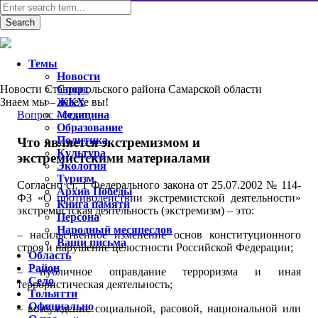
Темы
Новости
Новости Ставропольского района Самарской области
Спорт
Знаем мы – знаете вы!
ЖКХ
Вопрос - ответ
Медицина
Образование
Политика
Что является экстремизмом и
Культура
экстремистскими материалами
Экология
Туризм
Согласно ст. 1 Федерального закона от 25.07.2002 № 114-
Архив Победы
ФЗ «О противодействии экстремистской деятельности»
Книга памяти
экстремистская деятельность (экстремизм) – это:
Персона
Народный месяцеслов
– насильственное изменение основ конституционного
Ваши письма
строя и нарушение целостности Российской Федерации;
Область
Район
– публичное оправдание терроризма и иная
Село
террористическая деятельность;
Тольятти
Официально
– возбуждение социальной, расовой, национальной или