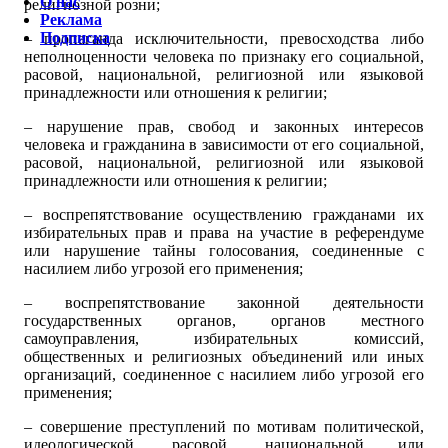
О нас
религиозной розни;
Реклама
Подписка
– пропаганда исключительности, превосходства либо
неполноценности человека по признаку его социальной,
расовой, национальной, религиозной или языковой
принадлежности или отношения к религии;
– нарушение прав, свобод и законных интересов
человека и гражданина в зависимости от его социальной,
расовой, национальной, религиозной или языковой
принадлежности или отношения к религии;
– воспрепятствование осуществлению гражданами их
избирательных прав и права на участие в референдуме
или нарушение тайны голосования, соединенные с
насилием либо угрозой его применения;
– воспрепятствование законной деятельности
государственных органов, органов местного
самоуправления, избирательных комиссий,
общественных и религиозных объединений или иных
организаций, соединенное с насилием либо угрозой его
применения;
– совершение преступлений по мотивам политической,
идеологической, расовой, национальной или