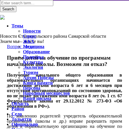
Темы
Новости
Новости Ставропольского района Самарской области
Спорт
Знаем мы – знаете вы!
ЖКХ
Вопрос - ответ
Медицина
Образование
Политика
Прием детей на обучение по программам
Культура
начальной школы. Возможен ли отказ?
Экология
Туризм
Получение начального общего образования в
Архив Победы
образовательных организациях начинается по
Книга памяти
достижении детьми возраста 6 лет и 6 месяцев при
Персона
отсутствии противопоказаний по состоянию здоровья,
Народный месяцеслов
но не позже достижения ими возраста 8 лет (ч. 1 ст. 67
Ваши письма
Федерального закона от 29.12.2012 № 273-ФЗ «Об
Область
образовании в РФ»).
Район
Село
По заявлению родителей учредитель образовательной
Тольятти
организации (школы и др.) вправе разрешить прием
Официально
детей в образовательную организацию на обучение по