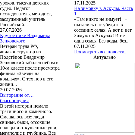
уроков, тысячи детских
17.11.2025
судеб. Педагог-
На зимовку в Аскулы. Часть
исследователь, методист,
1
заслуженный учитель
«Там никто не зимует!» –
Российской...
пытались нас убедить в
27.07.2026
соседних селах. А вот и нет.
Крутое пике Владимира
Зимуют в Аскулах! И не
Зенковского
одна семья. Без воды, без...
Ветеран труда РФ,
07.11.2025
авиаконструктор из
Посмотреть все новости.
Подстёпок Владимир
Актуально
Зенковский заболел небом в
10-м классе после просмотра
фильма «Звезды на
крыльях». С тех пор в его
жизни...
20.07.2026
Выгорание от…
благополучия
В этой истории немало
трагичного и комичного.
Смешалось все: люди,
свиньи, быки, отсохшие
пальцы и откушенные уши,
мегаполис и глубинка. Все