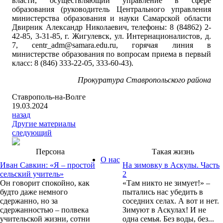
власти, осуществляющий управление в сфере
образования (руководитель Центрального управления
министерства образования и науки Самарской области
Двирник Александр Николаевич, телефоны: 8 (84862) 2-
42-85, 3-31-85, г. Жигулевск, ул. Интернационалистов, д.
7, centr_adm@samara.edu.ru, горячая линия в
министерстве образования по вопросам приема в первый
класс: 8 (846) 333-22-05, 333-60-43).
Прокуратура Ставропольского района
Ставрополь-на-Волге
19.03.2024
назад
Другие материалы
следующий
Персона
Такая жизнь
О нас
Иван Савкин: «Я – простой
На зимовку в Аскулы. Часть
сельский учитель»
2
Он говорит спокойно, как
«Там никто не зимует!» –
будто даже немного
пытались нас убедить в
сдержанно, но за
соседних селах. А вот и нет.
сдержанностью – полвека
Зимуют в Аскулах! И не
учительской жизни, сотни
одна семья. Без воды, без...