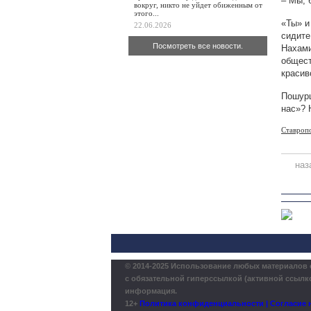
– Мы, 
вокруг, никто не уйдет обиженным от
этого...
«Ты» и
22.06.2026
сидите
Посмотреть все новости.
Нахам
общест
красив
Пошурш
нас»? 
Ставроп
наз
© 2014-2025 Использование любых материалов 
с обязательной гиперссылкой (активной ссылко
информация.
12+
Политика конфиденциальности | Согласие н