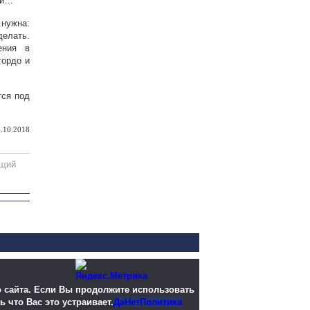
ли…
 нужна:
делать.
ения в
гордо и
тся под
.10.2018
щий
 сайта. Если Вы продолжите использовать
ь что Вас это устраивает.
Да
Нет
Политика