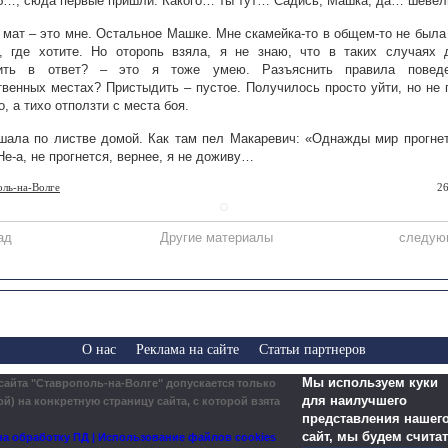
б…, сюда первые пришли. Какого… ты тут… Садись, Машка, да… шеве
 мат – это мне. Остальное Машке. Мне скамейка-то в общем-то не была
, где хотите. Но оторопь взяла, я не знаю, что в таких случаях 
ить в ответ? – это я тоже умею. Разъяснить правила повед
венных местах? Пристыдить – пустое. Получилось просто уйти, но не 
о, а тихо отползти с места боя.
ала по листве домой. Как там пел Макаревич: «Однажды мир прогне
Не-а, не прогнется, вернее, я не доживу…
оль-на-Волге
26
ад
Другие материалы
следую
О нас
Реклама на сайте
Статьи партнеров
Мы используем куки
сайта "Ставрополь-на-Волге" допускается только
для наилучшего
й) на конкретную страницу сайта, с которой взята
представления нашего
сайт, мы будем считат
а обработку ПД | Использование файлов cookies