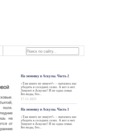
Знаем мы – знаете вы!
жизнь
Такая жизнь
На зимовку в Аскулы. Часть 2
«Там никто не зимует!» – пытались нас
убедить в соседних селах. А вот и нет.
ОВОЙ
Зимуют в Аскулах! И не одна семья.
Без воды, без...
ковые.
17.11.2025
ъятий,
 поля.
На зимовку в Аскулы. Часть 1
ледние
«Там никто не зимует!» – пытались нас
ешь на
убедить в соседних селах. А вот и нет.
ется от
Зимуют в Аскулах! И не одна семья.
Без воды, без...
 ранние