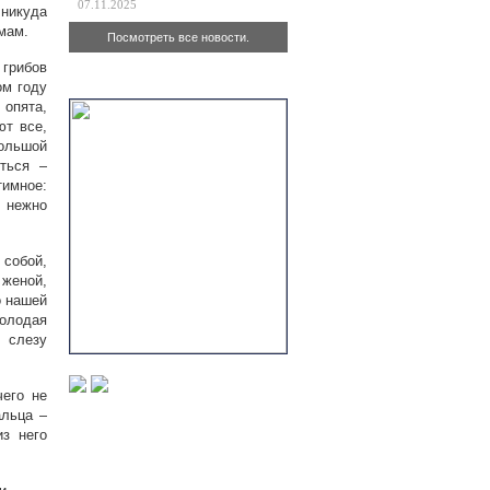
07.11.2025
 никуда
мам.
Посмотреть все новости.
 грибов
Актуально
ом году
пята,
ют все,
большой
ться –
тимное:
, нежно
 собой,
 женой,
о нашей
молодая
 слезу
чего не
альца –
з него