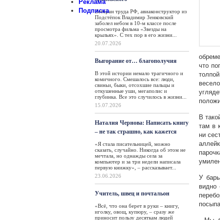
Реклама
Подписка
Ветеран труда РФ, авиаконструктор из
Подстёпок Владимир Зенковский
заболел небом в 10-м классе после
просмотра фильма «Звезды на
крыльях». С тех пор в его жизни...
20.07.2026
обреме
Выгорание от… благополучия
что по
В этой истории немало трагичного и
толпо
комичного. Смешалось все: люди,
весело
свиньи, быки, отсохшие пальцы и
откушенные уши, мегаполис и
угляде
глубинка. Все это случилось в жизни...
положи
15.07.2026
В тако
Наталия Чернова: Написать книгу
там в 
– не так страшно, как кажется
ни сес
аллейк
«Я стала писательницей, можно
сказать, случайно. Никогда об этом не
пароч
мечтала, но однажды села за
умилен
компьютер и за три недели написала
первую книжку», – рассказывает...
23.06.2026
У бары
видно 
Учитель, швец и почтальон
переб
посыпа
«Всё, что она берет в руки – книгу,
иголку, овощ, купюру, – сразу же
приносит пользу десяткам людей