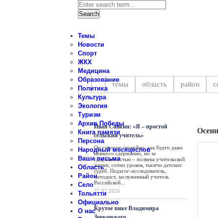
Темы
Новости
Спорт
ЖКХ
Новости Ставропольского райо
Медицина
Образование
темы
область
район
с
Политика
Культура
Экология
Персона
Туризм
Архив Победы
Иван Савкин: «Я – простой
Осенн
Книга памяти
сельский учитель»
Персона
Он говорит спокойно, как будто даже
Народный месяцеслов
немного сдержанно, но за
Ваши письма
сдержанностью – полвека учительской
жизни, сотни уроков, тысячи детских
Область
судеб. Педагог-исследователь,
Район
методист, заслуженный учитель
Российской...
Село
27.07.2026
Тольятти
Официально
Крутое пике Владимира
О нас
Зенковского