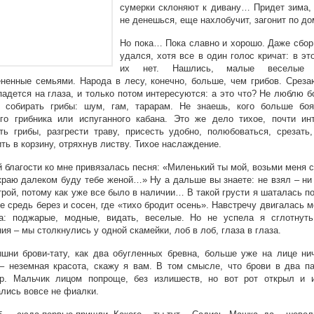
сумерки склоняют к дивану… Придет зима,
не денешься, еще нахлобучит, загонит по до
Но пока… Пока славно и хорошо. Даже сбор
удался, хотя все в один голос кричат: в эт
их нет. Нашлись, малые веселые о
ненные семьями. Народа в лесу, конечно, больше, чем грибов. Среза
падется на глаза, и только потом интересуются: а это что? Не люблю 
й собирать грибы: шум, гам, тарарам. Не знаешь, кого больше боя
го грибника или испуганного кабана. Это же дело тихое, почти ин
ть грибы, разгрести траву, присесть удобно, полюбоваться, срезать
ть в корзину, отряхнув листву. Тихое наслаждение.
й благости ко мне привязалась песня: «Миленький ты мой, возьми меня с
краю далеком буду тебе женой…» Ну а дальше вы знаете: не взял – ни
трой, потому как уже все было в наличии… В такой грусти я шаталась п
е средь берез и сосен, где «тихо бродит осень». Навстречу двигалась 
ка: поджарые, модные, видать, веселые. Но не успела я сглотнуть
ия – мы столкнулись у одной скамейки, лоб в лоб, глаза в глаза.
шни брови-тату, как два обугленных бревна, больше уже на лице ни
– неземная красота, скажу я вам. В том смысле, что брови в два п
ор. Мальчик лицом попроще, без излишеств, но вот рот открыл и и
лись вовсе не фиалки.