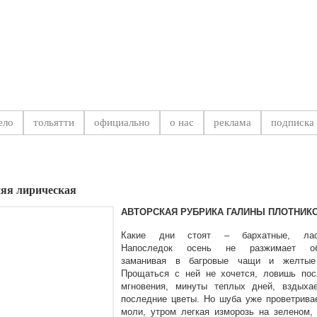
на Самарской области
ело
тольятти
официально
о нас
реклама
подписка
Такая 
яя лирическая
АВТОРСКАЯ РУБРИКА ГАЛИНЫ ПЛОТНИК
Какие дни стоят – бархатные, лас
Напоследок осень не разжимает об
заманивая в багровые чащи и желтые
Прощаться с ней не хочется, ловишь пос
мгновения, минуты теплых дней, вздыха
последние цветы. Но шуба уже проветрива
моли, утром легкая изморозь на зеленом,