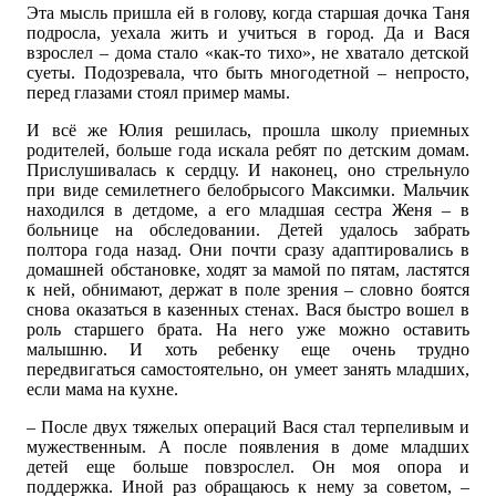
Эта мысль пришла ей в голову, когда старшая дочка Таня
подросла, уехала жить и учиться в город. Да и Вася
взрослел – дома стало «как-то тихо», не хватало детской
суеты. Подозревала, что быть многодетной – непросто,
перед глазами стоял пример мамы.
И всё же Юлия решилась, прошла школу приемных
родителей, больше года искала ребят по детским домам.
Прислушивалась к сердцу. И наконец, оно стрельнуло
при виде семилетнего белобрысого Максимки. Мальчик
находился в детдоме, а его младшая сестра Женя – в
больнице на обследовании. Детей удалось забрать
полтора года назад. Они почти сразу адаптировались в
домашней обстановке, ходят за мамой по пятам, ластятся
к ней, обнимают, держат в поле зрения – словно боятся
снова оказаться в казенных стенах. Вася быстро вошел в
роль старшего брата. На него уже можно оставить
малышню. И хоть ребенку еще очень трудно
передвигаться самостоятельно, он умеет занять младших,
если мама на кухне.
– После двух тяжелых операций Вася стал терпеливым и
мужественным. А после появления в доме младших
детей еще больше повзрослел. Он моя опора и
поддержка. Иной раз обращаюсь к нему за советом, –