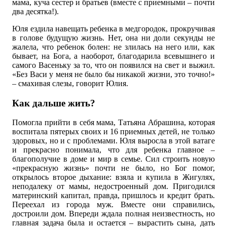
мама, куча сестер и братьев (вместе с приемными – почти
два десятка!).
Юля ездила навещать ребенка в медгородок, прокручивая
в голове будущую жизнь. Нет, она ни доли секунды не
жалела, что ребенок болен: не злилась на него или, как
бывает, на Бога, а наоборот, благодарила всевышнего и
самого Васеньку за то, что он появился на свет и выжил.
«Без Васи у меня не было бы никакой жизни, это точно!»
– смахивая слезы, говорит Юлия.
Как дальше жить?
Помогла прийти в себя мама, Татьяна Абрашина, которая
воспитала пятерых своих и 16 приемных детей, не только
здоровых, но и с проблемами. Юля выросла в этой ватаге
и прекрасно понимала, что для ребенка главное –
благополучие в доме и мир в семье. Сил строить новую
«прекрасную жизнь» почти не было, но Бог помог,
открылось второе дыхание: взяла и купила в Жигулях,
неподалеку от мамы, недостроенный дом. Пригодился
материнский капитал, правда, пришлось и кредит брать.
Переехал из города муж. Вместе они справились,
достроили дом. Впереди ждала полная неизвестность, но
главная задача была и остается – вырастить сына, дать