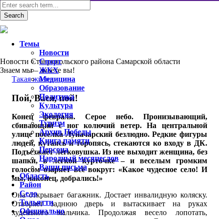
Темы
Новости
Новости Ставропольского района Самарской области
Спорт
Знаем мы – знаете вы!
ЖКХ
Такая жизнь
Медицина
Образование
Политика
Пой, Вася, пой!
Культура
Экология
Конец февраля. Серое небо. Пронизывающий,
Туризм
сбивающий с ног колючий ветер. На центральной
Архив Победы
улице поселка Луначарский безлюдно. Редкие фигуры
Книга памяти
людей, кутаясь и торопясь, стекаются ко входу в ДК.
Персона
Подъезжает легковушка. Из нее выходит женщина, без
Народный месяцеслов
шапки, в легкой курточке – и веселым громким
Ваши письма
голосом озаряет всё вокруг: «Какое чудесное село! И
Область
мы, наконец, добрались!»
Район
Село
Она открывает багажник. Достает инвалидную коляску.
Тольятти
Отворяет заднюю дверь и вытаскивает на руках
Официально
худенького мальчика. Продолжая весело лопотать,