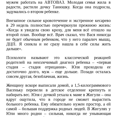
мужем работать на АВТОВАЗ. Молодая семья жила в
радости, растили дочку Танюшку. Когда она подросла,
задумались о втором ребенке.
Внезапное сильное кровотечение и экстренное кесарево
в 29 недель полностью перечеркнули прежнюю жизнь:
«Когда я увидела свою кроху, для меня всё отошло на
второй план. Вообще всё. Врач сказал, что Вася никогда
не будет обычным ребенком, что у него паралич мышц,
ДЦП. Я сникла и не сразу нашла в себе силы жить
дальше».
Психологи называют это классической реакцией
родителей на неизлечимый диагноз ребенка – «первая
стадия – стадия отрицания». Юля проходила ее
достаточно долго, муж – еще дольше. Позади осталась
совсем другая, безоблачная, жизнь.
Женщину вскоре выписали домой, а 1,5-килограммового
Васеньку перевели в детское отделение крепнуть и
набирать вес. Юля с дочкой уехала к маме в Жигули – она
вдруг ощутила, что в городе не сможет вырастить
больного ребенка. Ему обязательно нужен простор, а ей
самой – большая поддержка родных людей. В Жигулях у
Юли много родни – сильная, никогда не унывающая