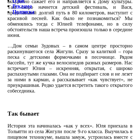
О нас
аккуратно сажает его и направляется к Дому культуры.
Реклама
Там скоро начнется детский фестиваль, и Вася,
Подписка
проделавший долгий путь в 80 километров, выступит с
красивой песней. Как было не познакомиться? Мы
обменялись тогда с Юлией телефонами, но в силу
обстоятельств наша встреча произошла только в середине
июня.
…Дом семьи Зудовых – в самом центре просторно
раскинувшегося села Жигули. Сразу за калиткой – гора
песка с детскими формочками в песочнице. Рядом
бассейн, тут же кучка велосипедов разных размеров. Нас
встречает Юлия – искренняя, открытая, с широко
распахнутыми глазами. Она не подбирает слов и не лезет
за ними в карман, а рассказывает «как чувствует», не
приукрашивая. Редко удается встретить такого открытого
собеседника.
Так бывает
История эта начиналась «как у всех». Юля приехала в
Тольятти из села Жигули после 9-го класса. Выучилась в
пищевом техникуме, вышла замуж, устроилась вместе с