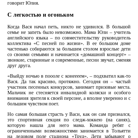
говорит Юлия.
С легкостью и огоньком
Когда Вася начал петь, никто не удивился. В большой
семье не запеть было невозможно. Мама Юли – учитель
английского языка – по совместительству руководитель
коллектива «С песней по жизни». В ее большом доме
частенько собираются за большим столом взрослые дети
со своими семьями и начинается «домашний концерт» –
звонкие, старинные и современные, песни звучат, сменяя
друг друга.
«Выйду ночью в поооле с конеееем», – подхватил как-то
Вася. Да так красиво, протяжно. Сегодня он – частый
участник песенных конкурсов, занимает призовые места.
Мальчик не стесняется инвалидной коляски и особого
внимания зрителя к своей персоне, а вполне уверенно и с
большим чувством поет.
Но самая большая страсть у Васи, как он сам признался,
это спортивная секция по следж-хоккею (на санях),
которую нашла для него мама. Команда ребят с
ограниченными возможностями занимается в Тольятти
на ледовом поле стадиона «Труд». Дети забывают о