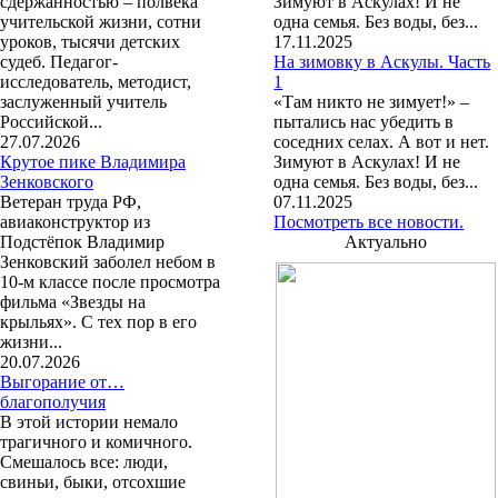
сдержанностью – полвека
Зимуют в Аскулах! И не
учительской жизни, сотни
одна семья. Без воды, без...
уроков, тысячи детских
17.11.2025
судеб. Педагог-
На зимовку в Аскулы. Часть
исследователь, методист,
1
заслуженный учитель
«Там никто не зимует!» –
Российской...
пытались нас убедить в
27.07.2026
соседних селах. А вот и нет.
Крутое пике Владимира
Зимуют в Аскулах! И не
Зенковского
одна семья. Без воды, без...
Ветеран труда РФ,
07.11.2025
авиаконструктор из
Посмотреть все новости.
Подстёпок Владимир
Актуально
Зенковский заболел небом в
10-м классе после просмотра
фильма «Звезды на
крыльях». С тех пор в его
жизни...
20.07.2026
Выгорание от…
благополучия
В этой истории немало
трагичного и комичного.
Смешалось все: люди,
свиньи, быки, отсохшие