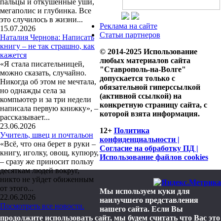
пальцы и откушенные уши,
мегаполис и глубинка. Все
это случилось в жизни...
Реклама на сайте
15.07.2026
Статьи партнеров
Наталия Чернова: Написать
книгу – не так страшно, как
© 2014-2025 Использование
кажется
любых материалов сайта
«Я стала писательницей,
"Ставрополь-на-Волге"
можно сказать, случайно.
допускается только с
Никогда об этом не мечтала,
обязательной гиперссылкой
но однажды села за
(активной ссылкой) на
компьютер и за три недели
конкретную страницу сайта, с
написала первую книжку», –
которой взята информация.
рассказывает...
23.06.2026
12+
Политика
Учитель, швец и почтальон
конфиденциальности |
«Всё, что она берет в руки –
Согласие на обработку ПД |
книгу, иголку, овощ, купюру,
Использование файлов cookies
– сразу же приносит пользу
десяткам людей вокруг,
никто не уйдет обиженным
от этого...
Мы используем куки для
22.06.2026
наилучшего представления
Посмотреть все новости.
нашего сайта. Если Вы
продолжите использовать сайт, мы будем считать что Вас это