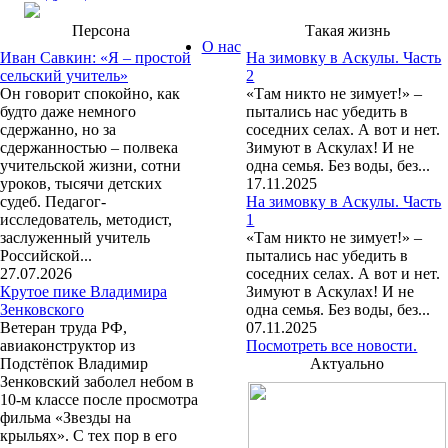
Персона
Такая жизнь
О нас
Иван Савкин: «Я – простой
На зимовку в Аскулы. Часть
сельский учитель»
2
Он говорит спокойно, как
«Там никто не зимует!» –
будто даже немного
пытались нас убедить в
сдержанно, но за
соседних селах. А вот и нет.
сдержанностью – полвека
Зимуют в Аскулах! И не
учительской жизни, сотни
одна семья. Без воды, без...
уроков, тысячи детских
17.11.2025
судеб. Педагог-
На зимовку в Аскулы. Часть
исследователь, методист,
1
заслуженный учитель
«Там никто не зимует!» –
Российской...
пытались нас убедить в
27.07.2026
соседних селах. А вот и нет.
Крутое пике Владимира
Зимуют в Аскулах! И не
Зенковского
одна семья. Без воды, без...
Ветеран труда РФ,
07.11.2025
авиаконструктор из
Посмотреть все новости.
Подстёпок Владимир
Актуально
Зенковский заболел небом в
10-м классе после просмотра
фильма «Звезды на
крыльях». С тех пор в его