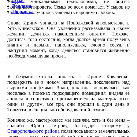
О нас
Владеет уникальными технологиями, не боится
Реклама
экспериментировать. Семья во всем помогает. У сыров из
Подписка
Пискалов получилось завоевать народную любовь.
Снова Ирину увидела на Поволжской агровыставке в
Усть-Кинельском. Она увлеченно рассказывала о своем
желании делиться накопленным опытом. Похоже,
достигла того состояния, когда долгое время получаешь
знания и навыки, наполняешься, словно сосуд, и
наступил момент, когда делиться становится жизненно
необходимым, душа просит.
Я безумно хотела попасть к Ирине Коваленко,
поддержать ее в новом направлении, поколдовать над
сырными конфетами. Знаю, как она волновалась, как
носилась в поисках подходящего помещения, видела ее
анонсы в соцсетях с приглашением на мастер-классы:
один за другим, все три, они прошли в один день в
Тольятти, в специально оборудованной студии.
Конечно же, мастер-класс мы засняли, хоть и без меня –
спасибо Юрию Петрову, благодаря которому у
Ставропольского района
появилось много замечательных
видео с самых разных событий. Он теперь травит душу,