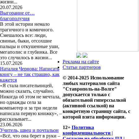
жизни...
20.07.2026
Выгорание от…
благополучия
В этой истории немало
трагичного и комичного.
Смешалось все: люди,
свиньи, быки, отсохшие
пальцы и откушенные уши,
мегаполис и глубинка. Все
это случилось в жизни...
Реклама на сайте
15.07.2026
Статьи партнеров
Наталия Чернова: Написать
книгу – не так страшно, как
© 2014-2025 Использование
кажется
любых материалов сайта
«Я стала писательницей,
"Ставрополь-на-Волге"
можно сказать, случайно.
допускается только с
Никогда об этом не мечтала,
обязательной гиперссылкой
но однажды села за
(активной ссылкой) на
компьютер и за три недели
конкретную страницу сайта, с
написала первую книжку», –
которой взята информация.
рассказывает...
23.06.2026
12+
Политика
Учитель, швец и почтальон
конфиденциальности |
«Всё, что она берет в руки –
Согласие на обработку ПД |