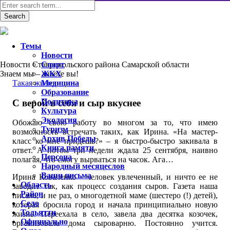
Темы
Новости
Новости Ставропольского района Самарской области
Спорт
Знаем мы – знаете вы!
ЖКХ
Такая жизнь
Медицина
Образование
Политика
С верой в себя и сыр вкуснее
Культура
Экология
Обожаю свою работу во многом за то, что имею
Туризм
возможность встречать таких, как Ирина. «На мастер-
Архив Победы
класс ко мне придешь?» – я быстро-быстро закивала в
Книга памяти
ответ. А потом три недели ждала 25 сентября, наивно
Персона
полагая, что смогу вырваться на часок. Ага…
Народный месяцеслов
Ваши письма
Ирина Коваленко – человек увлеченный, и ничто ее не
Область
заводит так, как процесс создания сыров. Газета наша
Район
писала, и не раз, о многодетной маме (шестеро (!) детей),
Село
которая бросила город и начала принципиально новую
Тольятти
жизнь. Переехала в село, завела два десятка козочек,
Официально
организовала дома сыроварню. Постоянно учится.