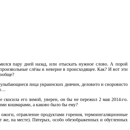
мился пару дней назад, или отыскать нужное слово. А порой
произвольные слёзы и неверие в происходящее. Как? И вот эти
вообще?
и улыбающиеся лица украинских дивчин, деловито и сноровисто
ки…
 скосила его зимой, уверен, он бы не пережил 2 мая 2014-го.
ми кошмарами, а каково было бы ему?
в, ожоги, отравление продуктами горения, термоингаляционные
т же, на месте). Пятерых, особо обезображенных и обугленных