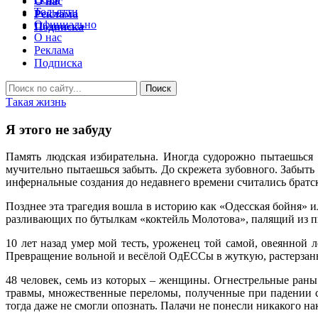
О нас
Тольятти
Реклама
Официально
Подписка
О нас
Реклама
Подписка
Такая жизнь
Я этого не забуду
Память людская избирательна. Иногда судорожно пытаешься 
мучительно пытаешься забыть. До скрежета зубовного. Забыть
инфернальные создания до недавнего времени считались братс
Позднее эта трагедия вошла в историю как «Одесская бойня» 
разливающих по бутылкам «коктейль Молотова», палящий из 
10 лет назад умер мой тесть, уроженец той самой, овеянной 
Превращение вольной и весёлой ОдЕССы в жуткую, растерзан
48 человек, семь из которых – женщины. Огнестрельные раны 
травмы, множественные переломы, полученные при падении с в
тогда даже не смогли опознать. Палачи не понесли никакого на