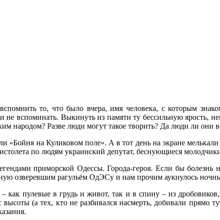
вспомнить то, что было вчера, имя человека, с которым знако
 и не вспоминать. Выкинуть из памяти ту бессильную ярость, не
ким народом? Разве люди могут такое творить? Да люди ли они 
или «Бойня на Куликовом поле». А в тот день на экране мелькал
пистолета по людям украинский депутат, беснующиеся молодчи
легендами приморской Одессы. Города-героя. Если бы болезнь не
ную озверевшим рагульём ОдЭСу и нам прочим аукнулось ночны
– как пулевые в грудь и живот, так и в спину – из дробовико
ысоты (а тех, кто не разбивался насмерть, добивали прямо ту
казания.