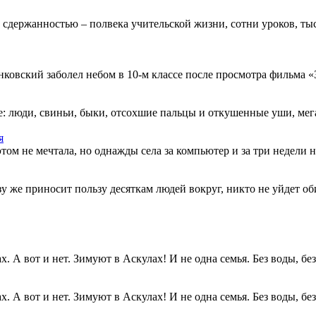
 сдержанностью – полвека учительской жизни, сотни уроков, тыс
овский заболел небом в 10-м классе после просмотра фильма «Зв
: люди, свиньи, быки, отсохшие пальцы и откушенные уши, мегап
я
этом не мечтала, но однажды села за компьютер и за три недели н
разу же приносит пользу десяткам людей вокруг, никто не уйдет о
. А вот и нет. Зимуют в Аскулах! И не одна семья. Без воды, без.
. А вот и нет. Зимуют в Аскулах! И не одна семья. Без воды, без.