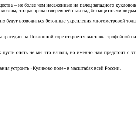
существа – не более чем насаженные на палец западного куклово
мозгом, что расправа озверевшей стаи над беззащитными людьми
очно будут возводиться бетонные укрепления многометровой то
ины трагедии на Поклонной горе откроется выставка трофейной н
 пусть опять не мы это начали, но именно нам предстоит с эт
ания устроить «Куликово поле» в масштабах всей России.