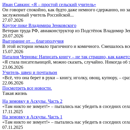
Иван Савкин: «Я – простой сельский учитель»
Он говорит спокойно, как будто даже немного сдержанно, но за
заслуженный учитель Российской...
27.07.2026
Крутое пике Владимира Зенковского
Ветеран труда РФ, авиаконструктор из Подстёпок Владимир Зенк
20.07.2026
Выгорание от… благополучия
В этой истории немало трагичного и комичного. Смешалось все
15.07.2026
Наталия Чернова: Написать книгу – не так страшно, как кажетс
«Я стала писательницей, можно сказать, случайно. Никогда об 
23.06.2026
Учитель, швец и почтальон
«Всё, что она берет в руки – книгу, иголку, овощ, купюру, – с
22.06.2026
Посмотреть все новости.
Такая жизнь
На зимовку в Аскулы. Часть 2
«Там никто не зимует!» – пытались нас убедить в соседних селах
17.11.2025
На зимовку в Аскулы. Часть 1
«Там никто не зимует!» – пытались нас убедить в соседних селах
07.11.2025