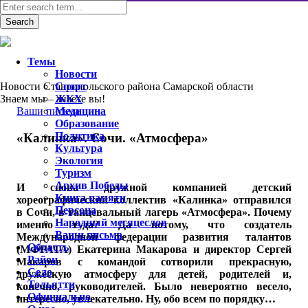
Темы
Новости
Новости Ставропольского района Самарской области
Спорт
Знаем мы – знаете вы!
ЖКХ
Ваши письма
Медицина
Образование
Политика
«Калинка». Сочи. «Атмосфера»
Культура
Экология
Туризм
Архив Победы
И снова дружной компанией детский
Книга памяти
хореографический коллектив «Калинка» отправился
Персона
в Сочи, в танцевальный лагерь «Атмосфера». Почему
Народный месяцеслов
именно туда? Да потому, что создатель
Ваши письма
Международной федерации развития талантов
Область
(МФРАТА) Екатерина Макарова и директор Сергей
Район
Макаров с командой сотворили прекрасную,
Село
дружескую атмосферу для детей, родителей и,
Тольятти
конечно, руководителей. Было невероятно весело,
Официально
интересно, увлекательно. Ну, обо всем по порядку…