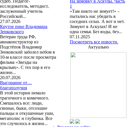
судеб. Педагог-
На зимовку в Аскулы. Часть
исследователь, методист,
1
заслуженный учитель
«Там никто не зимует!» –
Российской...
пытались нас убедить в
27.07.2026
соседних селах. А вот и нет.
Крутое пике Владимира
Зимуют в Аскулах! И не
Зенковского
одна семья. Без воды, без...
Ветеран труда РФ,
07.11.2025
авиаконструктор из
Посмотреть все новости.
Подстёпок Владимир
Актуально
Зенковский заболел небом в
10-м классе после просмотра
фильма «Звезды на
крыльях». С тех пор в его
жизни...
20.07.2026
Выгорание от…
благополучия
В этой истории немало
трагичного и комичного.
Смешалось все: люди,
свиньи, быки, отсохшие
пальцы и откушенные уши,
мегаполис и глубинка. Все
это случилось в жизни...