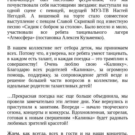
почувствовали себя настоящими звездами: выступали на
одной сцене с певицей, ведущей МУЗ-ТВ Настей
Негодой. А вишенкой на торте стало совместное
выступление с певцом Славой Скрипкой под известную
песню «Сидим с бобром за столом». Было весело и мило,
участвовали все ребята танцевального лагеря
«Атмосфера» (постановка Алексея Кузьменко).
В нашем коллективе нет отбора деток, мы принимаем
всех. Потому что, я уверена, все ребята умеют танцевать,
в каждом есть талант, и каждая поездка – это трамплин к
совершенству! Очень люблю свою «Калинку».
Благодарю всех родителей «Калинки», за огромную
помощь, поддержку, за сопровождение детей везде и
решение большей части вопросов в коллективе, вы
идеальные родители талантливых детей!
…Прекрасная поездка нас еще больше объединила, мы
провели замечательно эти летние дни. Уже вернулись и
приступили к занятиям. Впереди – начало творческого
сезона, концерты и конкурсы. Вдохновленная, загорелая,
готовая к новым свершениям «Калинка» будет радовать
любимых зрителей красотой!
Ждем, как всегда, всех в гости и на наши концерты.