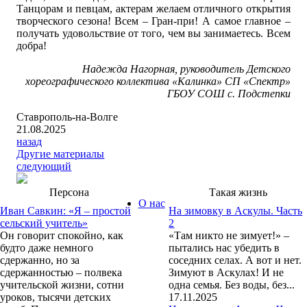
Танцорам и певцам, актерам желаем отличного открытия
творческого сезона! Всем – Гран-при! А самое главное –
получать удовольствие от того, чем вы занимаетесь. Всем
добра!
Надежда Нагорная, руководитель Детского
хореографического коллектива «Калинка» СП «Спектр»
ГБОУ СОШ с. Подстепки
Ставрополь-на-Волге
21.08.2025
назад
Другие материалы
следующий
Персона
Такая жизнь
О нас
Иван Савкин: «Я – простой
На зимовку в Аскулы. Часть
сельский учитель»
2
Он говорит спокойно, как
«Там никто не зимует!» –
будто даже немного
пытались нас убедить в
сдержанно, но за
соседних селах. А вот и нет.
сдержанностью – полвека
Зимуют в Аскулах! И не
учительской жизни, сотни
одна семья. Без воды, без...
уроков, тысячи детских
17.11.2025