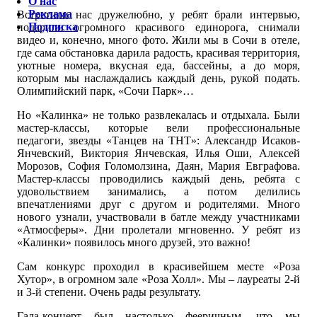
О нас
Реклама
Встретили нас дружелюбно, у ребят брали интервью,
Подписка
подарили огромного красивого единорога, снимали
видео и, конечно, много фото. Жили мы в Сочи в отеле,
где сама обстановка дарила радость, красивая территория,
уютные номера, вкусная еда, бассейны, а до моря,
которым мы наслаждались каждый день, рукой подать.
Олимпийский парк, «Сочи Парк»…
Но «Калинка» не только развлекалась и отдыхала. Были
мастер-классы, которые вели профессиональные
педагоги, звезды «Танцев на ТНТ»: Александр Исаков-
Янчевский, Виктория Янчевская, Илья Оши, Алексей
Морозов, София Голомолзина, Даян, Мария Евграфова.
Мастер-классы проводились каждый день, ребята с
удовольствием занимались, а потом делились
впечатлениями друг с другом и родителями. Много
нового узнали, участвовали в батле между участниками
«Атмосферы». Дни пролетали мгновенно. У ребят из
«Калинки» появилось много друзей, это важно!
Сам конкурс проходил в красивейшем месте «Роза
Хутор», в огромном зале «Роза Холл». Мы – лауреаты 2-й
и 3-й степени. Очень рады результату.
Гала-концерт был настолько фееричным, что мы