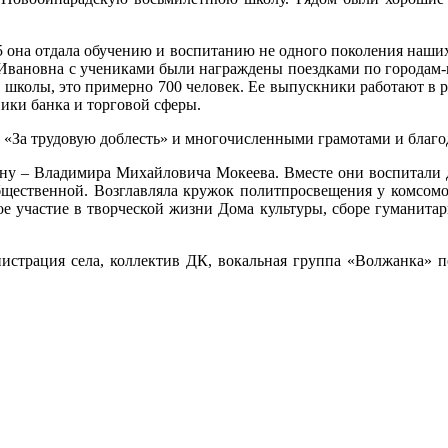
5 она отдала обучению и воспитанию не одного поколения наших
Ивановна с учениками были награждены поездками по городам-г
 школы, это примерно 700 человек. Ее выпускники работают в р
ики банка и торговой сферы.
 «За трудовую доблесть» и многочисленными грамотами и благ
ину – Владимира Михайловича Мокеева. Вместе они воспитали дв
бщественной. Возглавляла кружок политпросвещения у комсомол
е участие в творческой жизни Дома культуры, сборе гуманита
инистрация села, коллектив ДК, вокальная группа «Волжанка»