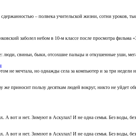
 сдержанностью – полвека учительской жизни, сотни уроков, тыс
овский заболел небом в 10-м классе после просмотра фильма «Зв
: люди, свиньи, быки, отсохшие пальцы и откушенные уши, мегап
я
этом не мечтала, но однажды села за компьютер и за три недели н
разу же приносит пользу десяткам людей вокруг, никто не уйдет о
. А вот и нет. Зимуют в Аскулах! И не одна семья. Без воды, без.
. А вот и нет. Зимуют в Аскулах! И не одна семья. Без воды, без.