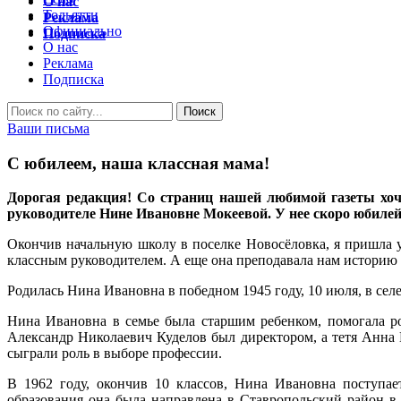
О нас
Тольятти
Реклама
Официально
Подписка
О нас
Реклама
Подписка
Ваши письма
С юбилеем, наша классная мама!
Дорогая редакция! Со страниц нашей любимой газеты хочу
руководителе Нине Ивановне Мокеевой. У нее скоро юбилей,
Окончив начальную школу в поселке Новосёловка, я пришла у
классным руководителем. А еще она преподавала нам историю 
Родилась Нина Ивановна в победном 1945 году, 10 июля, в сел
Нина Ивановна в семье была старшим ребенком, помогала род
Александр Николаевич Куделов был директором, а тетя Анна
сыграли роль в выборе профессии.
В 1962 году, окончив 10 классов, Нина Ивановна поступае
образования она была направлена в Ставропольский район 