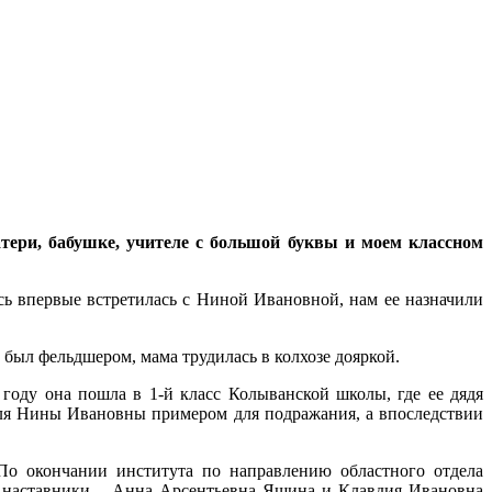
атери, бабушке, учителе с большой буквы и моем классном
сь впервые встретилась с Ниной Ивановной, нам ее назначили
 был фельдшером, мама трудилась в колхозе дояркой.
 году она пошла в 1-й класс Колыванской школы, где ее дядя
для Нины Ивановны примером для подражания, а впоследствии
По окончании института по направлению областного отдела
 наставники – Анна Арсентьевна Яшина и Клавдия Ивановна