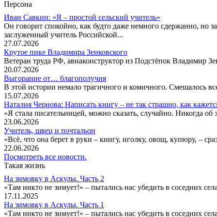
Персона
Иван Савкин: «Я – простой сельский учитель»
Он говорит спокойно, как будто даже немного сдержанно, но за
заслуженный учитель Российской...
27.07.2026
Крутое пике Владимира Зенковского
Ветеран труда РФ, авиаконструктор из Подстёпок Владимир Зенк
20.07.2026
Выгорание от… благополучия
В этой истории немало трагичного и комичного. Смешалось все
15.07.2026
Наталия Чернова: Написать книгу – не так страшно, как кажетс
«Я стала писательницей, можно сказать, случайно. Никогда об 
23.06.2026
Учитель, швец и почтальон
«Всё, что она берет в руки – книгу, иголку, овощ, купюру, – с
22.06.2026
Посмотреть все новости.
Такая жизнь
На зимовку в Аскулы. Часть 2
«Там никто не зимует!» – пытались нас убедить в соседних селах
17.11.2025
На зимовку в Аскулы. Часть 1
«Там никто не зимует!» – пытались нас убедить в соседних селах