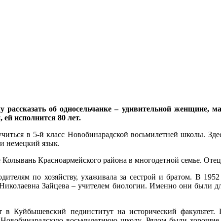
 рассказать об односельчанке – удивительной женщине, м
 ей исполнится 80 лет.
читься в 5-й класс Новобинарадской восьмилетней школы. Зде
и немецкий язык.
е Колывань Красноармейского района в многодетной семье. Отец
ителям по хозяйству, ухаживала за сестрой и братом. В 1952
 Николаевна Зайцева – учителем биологии. Именно они были 
т в Куйбышевский пединститут на исторический факультет. 
в Новобинарадскую восьмилетнюю школу. Рядом были хорошие