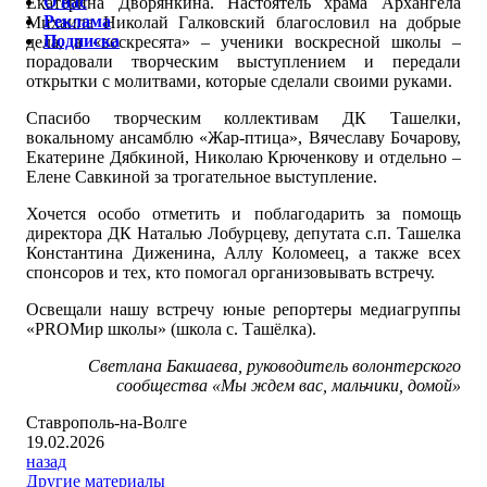
О нас
Екатерина Дворянкина. Настоятель храма Архангела
Реклама
Михаила Николай Галковский благословил на добрые
Подписка
дела, а «воскресята» – ученики воскресной школы –
порадовали творческим выступлением и передали
открытки с молитвами, которые сделали своими руками.
Спасибо творческим коллективам ДК Ташелки,
вокальному ансамблю «Жар-птица», Вячеславу Бочарову,
Екатерине Дябкиной, Николаю Крюченкову и отдельно –
Елене Савкиной за трогательное выступление.
Хочется особо отметить и поблагодарить за помощь
директора ДК Наталью Лобурцеву, депутата с.п. Ташелка
Константина Диженина, Аллу Коломеец, а также всех
спонсоров и тех, кто помогал организовывать встречу.
Освещали нашу встречу юные репортеры медиагруппы
«PROМир школы» (школа с. Ташëлка).
Светлана Бакшаева, руководитель волонтерского
сообщества «Мы ждем вас, мальчики, домой»
Ставрополь-на-Волге
19.02.2026
назад
Другие материалы