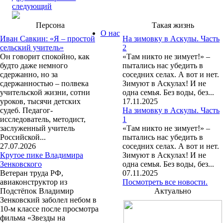
следующий
Персона
Такая жизнь
О нас
Иван Савкин: «Я – простой
На зимовку в Аскулы. Часть
сельский учитель»
2
Он говорит спокойно, как
«Там никто не зимует!» –
будто даже немного
пытались нас убедить в
сдержанно, но за
соседних селах. А вот и нет.
сдержанностью – полвека
Зимуют в Аскулах! И не
учительской жизни, сотни
одна семья. Без воды, без...
уроков, тысячи детских
17.11.2025
судеб. Педагог-
На зимовку в Аскулы. Часть
исследователь, методист,
1
заслуженный учитель
«Там никто не зимует!» –
Российской...
пытались нас убедить в
27.07.2026
соседних селах. А вот и нет.
Крутое пике Владимира
Зимуют в Аскулах! И не
Зенковского
одна семья. Без воды, без...
Ветеран труда РФ,
07.11.2025
авиаконструктор из
Посмотреть все новости.
Подстёпок Владимир
Актуально
Зенковский заболел небом в
10-м классе после просмотра
фильма «Звезды на