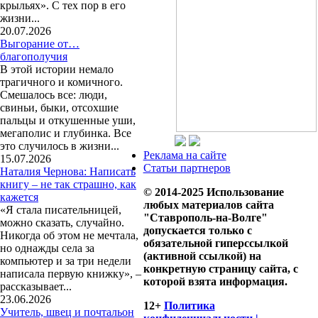
крыльях». С тех пор в его
жизни...
20.07.2026
Выгорание от…
благополучия
В этой истории немало
трагичного и комичного.
Смешалось все: люди,
свиньи, быки, отсохшие
пальцы и откушенные уши,
мегаполис и глубинка. Все
это случилось в жизни...
Реклама на сайте
15.07.2026
Статьи партнеров
Наталия Чернова: Написать
книгу – не так страшно, как
© 2014-2025 Использование
кажется
любых материалов сайта
«Я стала писательницей,
"Ставрополь-на-Волге"
можно сказать, случайно.
допускается только с
Никогда об этом не мечтала,
обязательной гиперссылкой
но однажды села за
(активной ссылкой) на
компьютер и за три недели
конкретную страницу сайта, с
написала первую книжку», –
которой взята информация.
рассказывает...
23.06.2026
12+
Политика
Учитель, швец и почтальон