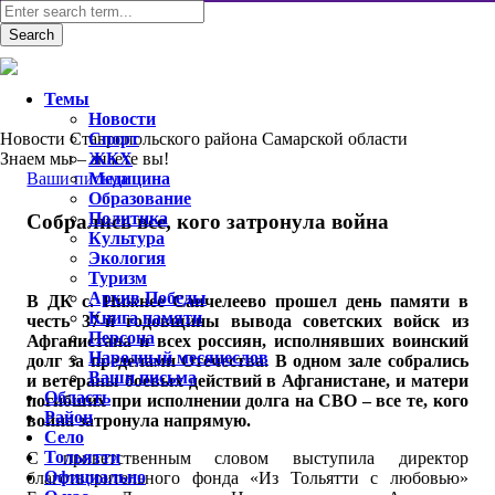
Темы
Новости
Новости Ставропольского района Самарской области
Спорт
Знаем мы – знаете вы!
ЖКХ
Ваши письма
Медицина
Образование
Политика
Собрались все, кого затронула война
Культура
Экология
Туризм
Архив Победы
В
ДК с. Нижнее Санчелеево прошел день памяти в
Книга памяти
честь 37-й годовщины вывода советских войск из
Персона
Афганистана и всех россиян, исполнявших воинский
Народный месяцеслов
долг за пределами Отечества. В одном зале собрались
Ваши письма
и ветераны боевых действий в Афганистане, и матери
Область
погибших при исполнении долга на СВО – все те, кого
Район
война затронула напрямую.
Село
Тольятти
С приветственным словом выступила директор
Официально
благотворительного фонда «Из Тольятти с любовью»