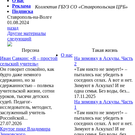
О нас
Реклама
Коллектив ГБУЗ СО «Ставропольская ЦРБ»
Подписка
Ставрополь-на-Волге
01.08.2024
назад
Другие материалы
следующий
Персона
Такая жизнь
О нас
Иван Савкин: «Я – простой
На зимовку в Аскулы. Часть
сельский учитель»
2
Он говорит спокойно, как
«Там никто не зимует!» –
будто даже немного
пытались нас убедить в
сдержанно, но за
соседних селах. А вот и нет.
сдержанностью – полвека
Зимуют в Аскулах! И не
учительской жизни, сотни
одна семья. Без воды, без...
уроков, тысячи детских
17.11.2025
судеб. Педагог-
На зимовку в Аскулы. Часть
исследователь, методист,
1
заслуженный учитель
«Там никто не зимует!» –
Российской...
пытались нас убедить в
27.07.2026
соседних селах. А вот и нет.
Крутое пике Владимира
Зимуют в Аскулах! И не
Зенковского
одна семья. Без воды, без...