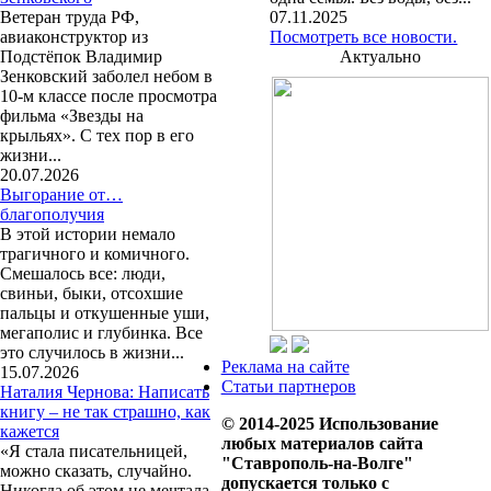
Ветеран труда РФ,
07.11.2025
авиаконструктор из
Посмотреть все новости.
Подстёпок Владимир
Актуально
Зенковский заболел небом в
10-м классе после просмотра
фильма «Звезды на
крыльях». С тех пор в его
жизни...
20.07.2026
Выгорание от…
благополучия
В этой истории немало
трагичного и комичного.
Смешалось все: люди,
свиньи, быки, отсохшие
пальцы и откушенные уши,
мегаполис и глубинка. Все
это случилось в жизни...
Реклама на сайте
15.07.2026
Статьи партнеров
Наталия Чернова: Написать
книгу – не так страшно, как
© 2014-2025 Использование
кажется
любых материалов сайта
«Я стала писательницей,
"Ставрополь-на-Волге"
можно сказать, случайно.
допускается только с
Никогда об этом не мечтала,