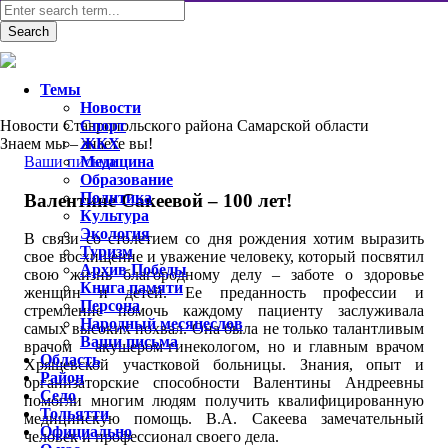
Темы
Новости
Новости Ставропольского района Самарской области
Спорт
Знаем мы – знаете вы!
ЖКХ
Ваши письма
Медицина
Образование
Политика
Валентине Сакеевой – 100 лет!
Культура
Экология
В связи со столетием со дня рождения хотим выразить
Туризм
свое восхищение и уважение человеку, который посвятил
Архив Победы
свою жизнь благородному делу – заботе о здоровье
Книга памяти
женщин и детей. Ее преданность профессии и
Персона
стремление помочь каждому пациенту заслуживала
Народный месяцеслов
самых высоких похвал. Она была не только талантливым
Ваши письма
врачом – акушером-гинекологом, но и главным врачом
Область
Хрящевской участковой больницы. Знания, опыт и
Район
организаторские способности Валентины Андреевны
Село
помогли многим людям получить квалифицированную
Тольятти
медицинскую помощь. В.А. Сакеева замечательный
Официально
человек и профессионал своего дела.