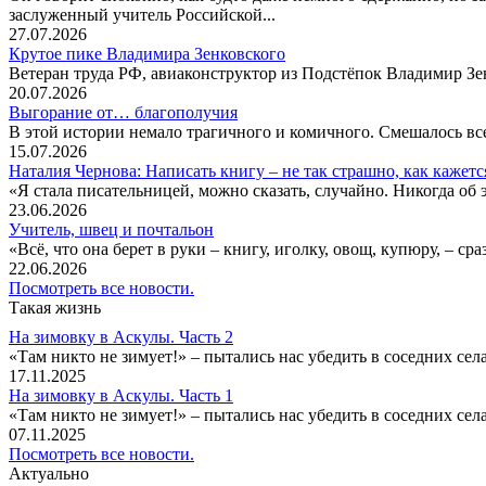
заслуженный учитель Российской...
27.07.2026
Крутое пике Владимира Зенковского
Ветеран труда РФ, авиаконструктор из Подстёпок Владимир Зенк
20.07.2026
Выгорание от… благополучия
В этой истории немало трагичного и комичного. Смешалось все
15.07.2026
Наталия Чернова: Написать книгу – не так страшно, как кажетс
«Я стала писательницей, можно сказать, случайно. Никогда об 
23.06.2026
Учитель, швец и почтальон
«Всё, что она берет в руки – книгу, иголку, овощ, купюру, – с
22.06.2026
Посмотреть все новости.
Такая жизнь
На зимовку в Аскулы. Часть 2
«Там никто не зимует!» – пытались нас убедить в соседних селах
17.11.2025
На зимовку в Аскулы. Часть 1
«Там никто не зимует!» – пытались нас убедить в соседних селах
07.11.2025
Посмотреть все новости.
Актуально