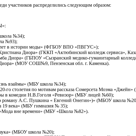
реди участников распределились следующим образом:
Ы»:
школа №34);
ла №93);
0 лет в истории моды» (ФГБОУ ВПО «ПВГУС»);
Кристиана Диора» (ГККП «Актюбинский колледж сервиса», Каза
бомба Диора» (ГБПОУ «Сызранский медико-гуманитарный коллед
Диора» (МОУ СОШ№9, Пензенская обл. г. Каменка).
изнь взаймы» (МБУ школа №34);
 20-го столетия по мотивам рассказа Сомерсета Моэма «Джейн»
ы в комедии Н.В.Гоголя «Ревизор» (МБУ лицей №60);
по роману А.С. Пушкина « Евгений Онегин»)» (МБОУ школа №20
а 19 века» (МБУ гимназия № 35);
 «Мода вне времени» (МБУ «Школа №82»).
наука» (МБОУ школа №20);