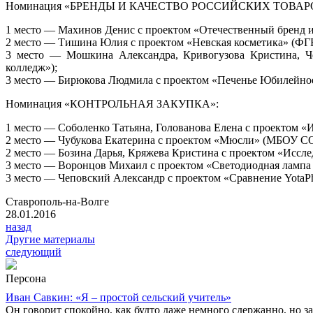
Номинация «БРЕНДЫ И КАЧЕСТВО РОССИЙСКИХ ТОВАР
1 место — Махинов Денис с проектом «Отечественный бренд 
2 место — Тишина Юлия с проектом «Невская косметика» (
3 место — Мошкина Александра, Кривогузова Кристина, Че
колледж»);
3 место — Бирюкова Людмила с проектом «Печенье Юбилейно
Номинация «КОНТРОЛЬНАЯ ЗАКУПКА»:
1 место — Соболенко Татьяна, Голованова Елена с проектом
2 место — Чубукова Екатерина с проектом «Мюсли» (МБОУ 
2 место — Бозина Дарья, Кряжева Кристина с проектом «Ис
3 место — Воронцов Михаил с проектом «Светодиодная ламп
3 место — Чеповский Александр с проектом «Сравнение YotaP
Ставрополь-на-Волге
28.01.2016
назад
Другие материалы
следующий
Персона
Иван Савкин: «Я – простой сельский учитель»
Он говорит спокойно, как будто даже немного сдержанно, но за