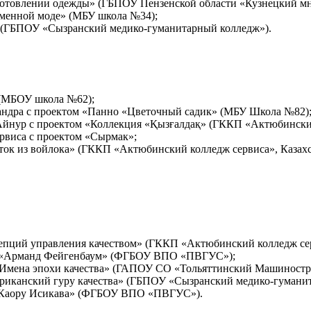
готовлении одежды» (ГБПОУ Пензенской области «Кузнецкий м
еменной моде» (МБУ школа №34);
 (ГБПОУ «Сызранский медико-гуманитарный колледж»).
 (МБОУ школа №62);
сандра с проектом «Панно «Цветочный садик» (МБУ Школа №82)
Айнур с проектом «Коллекция «Қызғалдақ» (ГККП «Актюбинский
рвиса с проектом «Сырмак»;
ок из войлока» (ГККП «Актюбинский колледж сервиса», Казахс
пций управления качеством» (ГККП «Актюбинский колледж серв
том «Арманд Фейгенбаум» (ФГБОУ ВПО «ПВГУС»);
«Имена эпохи качества» (ГАПОУ СО «Тольяттинский Машиностр
ериканский гуру качества» (ГБПОУ «Сызранский медико-гумани
 «Каору Исикава» (ФГБОУ ВПО «ПВГУС»).