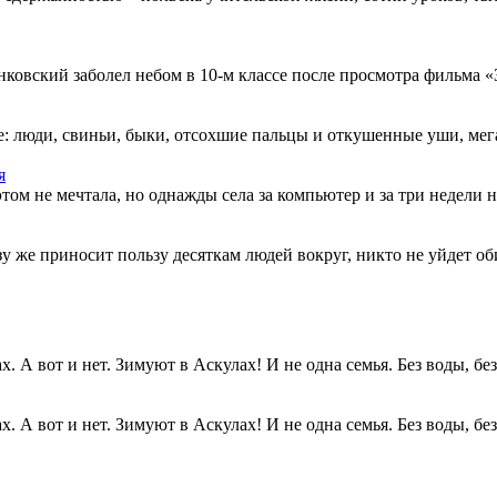
овский заболел небом в 10-м классе после просмотра фильма «Зв
: люди, свиньи, быки, отсохшие пальцы и откушенные уши, мегап
я
этом не мечтала, но однажды села за компьютер и за три недели н
разу же приносит пользу десяткам людей вокруг, никто не уйдет о
. А вот и нет. Зимуют в Аскулах! И не одна семья. Без воды, без.
. А вот и нет. Зимуют в Аскулах! И не одна семья. Без воды, без.