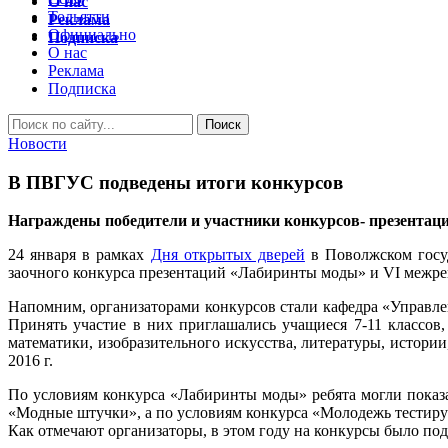
О нас
Тольятти
Реклама
Официально
Подписка
О нас
Реклама
Подписка
Новости
В ПВГУС подведены итоги конкурсов
Награждены победители и участники конкурсов- презентац
24 января в рамках
Дня открытых дверей
в Поволжском госуд
заочного конкурса презентаций «Лабиринты моды» и VI межрег
Напомним, организаторами конкурсов стали кафедра «Управлен
Принять участие в них приглашались учащиеся 7-11 классов
математики, изобразительного искусства, литературы, истории
2016 г.
По условиям конкурса «Лабиринты моды» ребята могли показа
«Модные штучки», а по условиям конкурса «Молодежь тестируе
Как отмечают организаторы, в этом году на конкурсы было под