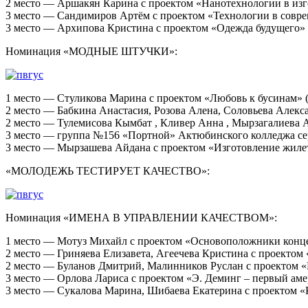
2 место — Аршакян Карина с проектом «Нанотехнологии в из
3 место — Сандимиров Артём с проектом «Технологии в совр
3 место — Архипова Кристина с проектом «Одежда будущего»
Номинация «МОДНЫЕ ШТУЧКИ»:
1 место — Стуликова Марина с проектом «Любовь к бусинам»
2 место — Бабкина Анастасия, Розова Алена, Соловьева Алек
2 место — Тулемисова Кымбат , Кливер Анна , Мырзагалиева 
3 место — группа №156 «Портной» Актюбинского колледжа се
3 место — Мырзашева Айдана с проектом «Изготовление жилет
«МОЛОДЕЖЬ ТЕСТИРУЕТ КАЧЕСТВО»:
Номинация «ИМЕНА В УПРАВЛЕНИИ КАЧЕСТВОМ»:
1 место — Мотуз Михайл с проектом «Основоположники конце
2 место — Гриняева Елизавета, Агеечева Кристина с проек
2 место — Буланов Дмитрий, Малинников Руслан с проектом 
3 место — Орлова Лариса с проектом «Э. Деминг – первый ам
3 место — Сукалова Марина, Шибаева Екатерина с проектом