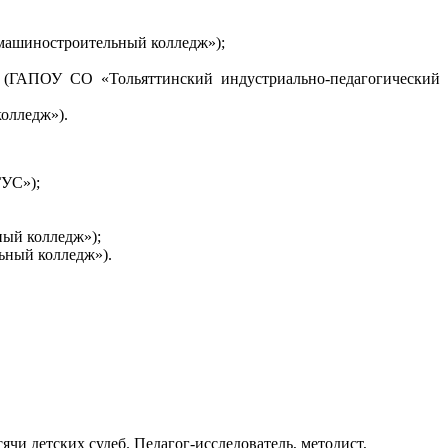
машиностроительный колледж»);
» (ГАПОУ СО «Тольяттинский индустриально-педагогический
олледж»).
ГУС»);
ый колледж»);
ьный колледж»).
ячи детских судеб. Педагог-исследователь, методист,