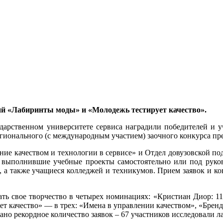
ий «Лабиринты моды» и «Молодежь тестирует качество».
арственном университете сервиса наградили победителей и у
ионального (с международным участием) заочного конкурса пре
ие качеством и технологии в сервисе» и Отдел довузовской по
, выполнившие учебные проекты самостоятельно или под руко
, а также учащиеся колледжей и техникумов. Прием заявок и ко
ть свое творчество в четырех номинациях: «Кристиан Диор: 110
т качество» — в трех: «Имена в управлении качеством», «Бренды
ано рекордное количество заявок – 67 участников исследовали л