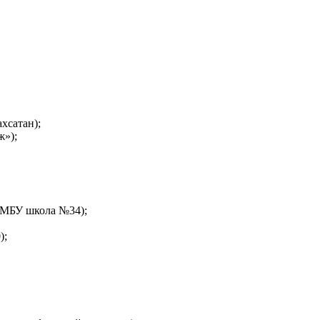
хсатан);
ж»);
 (МБУ школа №34);
);