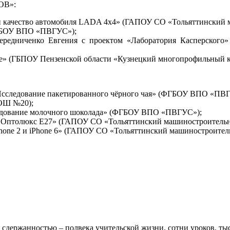
ОВ»:
и качество автомобиля LADA 4х4» (ГАПОУ СО «Тольяттинский 
ФГБОУ ВПО «ПВГУС»);
редниченко Евгения с проектом «Лаборатория Касперского
е» (ГБПОУ Пензенской области «Кузнецкий многопрофильный к
 «Исследование пакетированного чёрного чая» (ФГБОУ ВПО «ПВ
СОШ №20);
следование молочного шоколада» (ФГБОУ ВПО «ПВГУС»);
а Оптолюкс Е27» (ГАПОУ СО «Тольяттинский машиностроительн
hone 2 и iPhone 6» (ГАПОУ СО «Тольяттинский машиностроител
 сдержанностью – полвека учительской жизни, сотни уроков, тыс