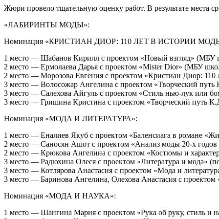
Жюри провело тщательную оценку работ. В результате места с
«ЛАБИРИНТЫ МОДЫ»:
Номинация «КРИСТИАН ДИОР: 110 ЛЕТ В ИСТОРИИ МОД
1 место — Шабанов Кирилл с проектом «Новый взгляд» (МБУ 
2 место — Ермолаева Дарья с проектом «Mister Dior» (МБУ шко
2 место — Морозова Евгения с проектом «Кристиан Диор: 11
3 место — Волосожар Ангелина с проектом «Творческий путь 
3 место — Салехова Айгуль с проектом «Стиль нью-лук или 
3 место — Гришина Кристина с проектом «Творческий путь К.
Номинация «МОДА И ЛИТЕРАТУРА»:
1 место — Еналиев Якуб с проектом «Баленсиага в романе «Ж
2 место — Саносян Ашот с проектом «Анализ моды 20-х годов
2 место — Крюкова Ангелина с проектом «Костюмы и характер
3 место — Радюхина Олеся с проектом «Литература и мода» (
3 место — Котлярова Анастасия с проектом «Мода и литератур
3 место — Баринова Ангелина, Олехова Анастасия с проектом
Номинация «МОДА И НАУКА»:
1 место — Шангина Мария с проектом «Рука об руку, стиль и 