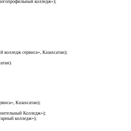
ногопрофильный колледж»);
;
 колледж сервиса», Казахсатан);
атан).
иса», Казахсатан);
оительный Колледж»);
тарный колледж»);