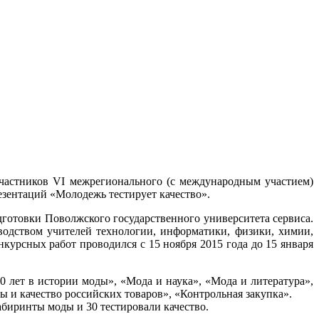
частников VI межрегионального (с международным участием)
зентаций «Молодежь тестирует качество».
дготовки Поволжского государственного университета сервиса.
водством учителей технологии, информатики, физики, химии,
нкурсных работ проводился с 15 ноября 2015 года до 15 января
 лет в истории моды», «Мода и наука», «Мода и литература»,
 и качество российских товаров», «Контрольная закупка».
абиринты моды и 30 тестировали качество.