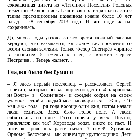
сокращенная цитата из «Летописи Поселения Родовых
поместий «Солнечное». Глянцевая полноцветная газета с
таким претенциозным названием издана более 10 лет
назад – 28 сентября 2013 года. И вот, поди ж ты,
сохранилась.
Да, много воды утекло. За это время «южный лагерь»
вернулся, что называется, «в лоно» т.н. поселения со
всеми своими землями. Только Федор Снегирёв «принес
в клювике» 6 земельных паев, 2 вложил Сергей
Пестрячев… Теперь жалеют…
Гладко было без бумаги
– Я здесь первый поселенец, – рассказывает Сергей
Терёхин, который позвал корреспондента «Ставрополя-
на-Волге» в «Солнечное» и соседей собрал на своем
участке – чтобы каждый мог выговориться. – Живу с 10
мая 2007 года. Три года вообще один жил, потом начали
люди селиться. Здесь было голое поле. А люди
собирались по идее. Глаза горели у всех. Помню,
удивлялся: как так? Хороводы водят, никто не пьет. И
поселок вроде как расти начал. 5 семей: Храмовы,
Орловы, Белоусовы – мы живем тут круглогодично. Дети