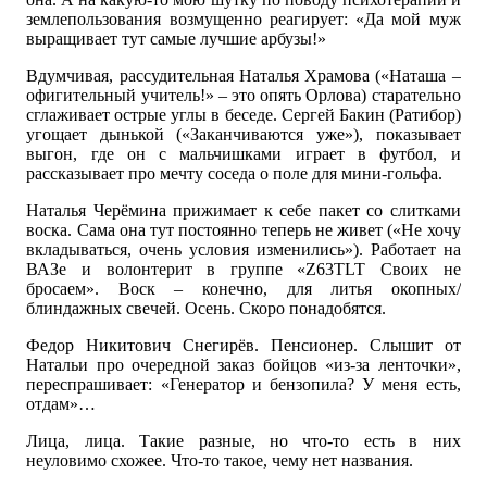
землепользования возмущенно реагирует: «Да мой муж
выращивает тут самые лучшие арбузы!»
Вдумчивая, рассудительная Наталья Храмова («Наташа –
офигительный учитель!» – это опять Орлова) старательно
сглаживает острые углы в беседе. Сергей Бакин (Ратибор)
угощает дынькой («Заканчиваются уже»), показывает
выгон, где он с мальчишками играет в футбол, и
рассказывает про мечту соседа о поле для мини-гольфа.
Наталья Черёмина прижимает к себе пакет со слитками
воска. Сама она тут постоянно теперь не живет («Не хочу
вкладываться, очень условия изменились»). Работает на
ВАЗе и волонтерит в группе «Z63TLT Своих не
бросаем». Воск – конечно, для литья окопных/
блиндажных свечей. Осень. Скоро понадобятся.
Федор Никитович Снегирёв. Пенсионер. Слышит от
Натальи про очередной заказ бойцов «из-за ленточки»,
переспрашивает: «Генератор и бензопила? У меня есть,
отдам»…
Лица, лица. Такие разные, но что-то есть в них
неуловимо схожее. Что-то такое, чему нет названия.