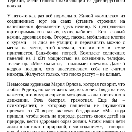
Терёхин, очень сильно смахивающий на древнерусского
волхва.
У него-то как раз всё нормально. Жилой «комплекс» из
соединенных юрт на сваях (ставить строения на
капитальном фундаменте здесь нельзя). К центральной
юрте примыкают спальня, кухня, кабинет… Есть газовый
камин, дровяная печь. Огород, пасека, мобильные клетки
с курами – и лиса не утащит, и передвигать можно с
места на место, чтоб клевали, что им там в земле
приглянется. Баня-бочка, погреб. Комплект солнечных
панелей на 1 кВт мощностью: на освещение, телефон,
телевизор. «Мне хватает», – пожимает плечами. Даже 5
кедров посадил, хотя анастасиевцем себя не считал
никогда. Жалуется только, что плохо растут – не климат.
Невысокая худенькая Мария Орлова, которая говорит, что
любит Родину, но хочет жить так, как хочет. Глядя на нее,
кажется, что внутри спрятан моторчик – она постоянно в
движении. Речь быстрая, грамотная. Еще бы –
психотерапевт, к которому пациенты не гнушаются
приехать за 70 верст, включая бездорожье. «Мы сюда
пришли, чтобы жить на природе, растить своих детей на
природе, вести здоровый образ жизни. Чтобы наши дети
жили в контакте с природой, с мирозданием», – говорит
она. А на какую-то мою шутку по поводу психотерапии и