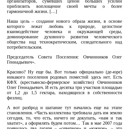
организаторов, сумевших ценой больших усилий
приблизить воплощение своей мечты о более
гармоничной жизни. […]
Наша цель – создание нового образа жизни, в основе
которого лежат любовь к природе, целостное
взаимодействие человека и окружающей среды,
доминирование духовного развития человеческого
общества над технократическим, созидательного над
потребительским.
Председатель Совета Поселения: Овчинников Олег
Геннадьевич».
Красиво? Ну еще бы. Вот только официально (де-юре)
никакого поселения родовых поместий здесь нет. Есть
КФХ (крестьянско-фермерское хозяйство) Овчинников
Олег Геннадьевич. И есть десятка три участков площадью
от 1,2 до 1,5 гектара, находящихся в собственности
физлиц.
А вот разброд и шатание тут начались еще на этапе
становления. «Часть коллектива требовала дать им землю
сегодня, то, что есть, ничего не докупать, «нам и так
хватит», а оформлять будем потом… Так в мае 2007 года
появилось два лагеря – «северное» и «южное», – это