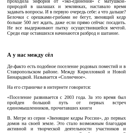
проходила эйфория от «эко-единения» с матушкой-
природой в шалашах и землянках, наставало время
задавать вопросы. И в первую очередь себе: а что дальше?
Белочки с орешками-грибами не бегут, звенящий кедр
больше 500 лет ждать, даже если прямо сейчас посадить.
Не все выдерживают пытку осуществившейся мечтой.
Среди еще оставшихся начинаются разброд и шатание.
А у нас между сёл
Де-факто есть подобное поселение родовых поместий и в
Ставропольском районе. Между Кирилловкой и Новой
Бинарадкой. Называется «Солнечное».
На его страничке в интернете говорится:
«Поселение развивается с 2003 года. За это время был
пройден большой путь от первых встреч
единомышленников, прочитавших книги
В. Мегре из серии «Звенящие кедры России», до первых
домов на своей земле. Это стало возможным благодаря
активной и творческой деятельности участников и