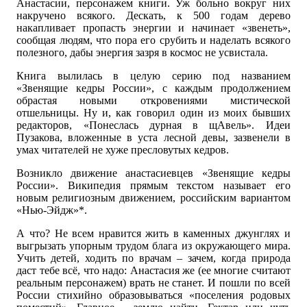
Анастасии, персонажем книги. Уж больно вокруг них
накручено всякого. Дескать, к 500 годам дерево
накапливает пропасть энергии и начинает «звенеть»,
сообщая людям, что пора его срубить и наделать всякого
полезного, дабы энергия зазря в космос не усвистала.
Книга вылилась в целую серию под названием
«Звенящие кедры России», с каждым продолжением
обрастая новыми откровениями мистической
отшельницы. Ну и, как говорил один из моих бывших
редакторов, «Понеслась дурная в щАвель». Идеи
Пузакова, вложенные в уста лесной девы, зазвенели в
умах читателей не хуже пресловутых кедров.
Возникло движение анастасиевцев «Звенящие кедры
России». Википедия прямым текстом называет его
новым религиозным движением, российским вариантом
«Нью-Эйдж»*.
А что? Не всем нравится жить в каменных джунглях и
выгрызать упорным трудом блага из окружающего мира.
Учить детей, ходить по врачам – зачем, когда природа
даст тебе всё, что надо: Анастасия же (ее многие считают
реальным персонажем) врать не станет. И пошли по всей
России стихийно образовываться «поселения родовых