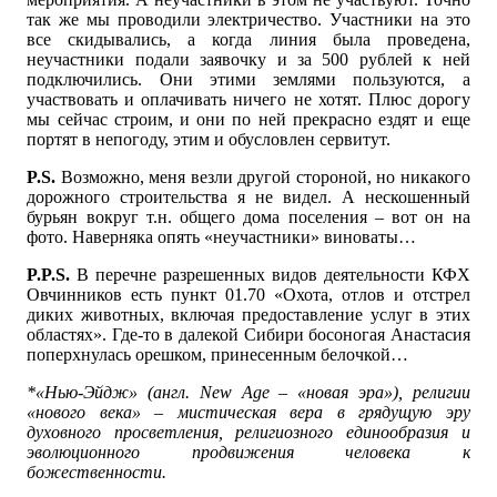
так же мы проводили электричество. Участники на это
все скидывались, а когда линия была проведена,
неучастники подали заявочку и за 500 рублей к ней
подключились. Они этими землями пользуются, а
участвовать и оплачивать ничего не хотят. Плюс дорогу
мы сейчас строим, и они по ней прекрасно ездят и еще
портят в непогоду, этим и обусловлен сервитут.
P.S.
Возможно, меня везли другой стороной, но никакого
дорожного строительства я не видел. А нескошенный
бурьян вокруг т.н. общего дома поселения – вот он на
фото. Наверняка опять «неучастники» виноваты…
P.P.S.
В перечне разрешенных видов деятельности КФХ
Овчинников есть пункт 01.70 «Охота, отлов и отстрел
диких животных, включая предоставление услуг в этих
областях». Где-то в далекой Сибири босоногая Анастасия
поперхнулась орешком, принесенным белочкой…
*«Нью-Эйдж» (англ. New Age – «новая эра»), религии
«нового века» – мистическая вера в грядущую эру
духовного просветления, религиозного единообразия и
эволюционного продвижения человека к
божественности.