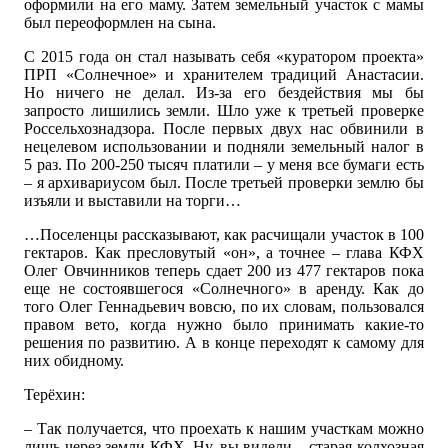
оформили на его маму. Затем земельный участок с мамы
был переоформлен на сына.
С 2015 года он стал называть себя «куратором проекта»
ПРП «Солнечное» и хранителем традиций Анастасии.
Но ничего не делал. Из-за его бездействия мы бы
запросто лишились земли. Шло уже к третьей проверке
Россельхознадзора. После первых двух нас обвинили в
нецелевом использовании и подняли земельный налог в
5 раз. По 200-250 тысяч платили – у меня все бумаги есть
– я архивариусом был. После третьей проверки землю бы
изъяли и выставили на торги…
…Поселенцы рассказывают, как расчищали участок в 100
гектаров. Как пресловутый «он», а точнее – глава КФХ
Олег Овчинников теперь сдает 200 из 477 гектаров пока
еще не состоявшегося «Солнечного» в аренду. Как до
того Олег Геннадьевич вовсю, по их словам, пользовался
правом вето, когда нужно было принимать какие-то
решения по развитию. А в конце переходят к самому для
них обидному.
Терёхин:
– Так получается, что проехать к нашим участкам можно
лишь через земли КФХ. Ну, вы видели – старая колхозная