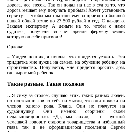
дорога, лес, песок. Так он подал на нас в суд за то, что
дорога мешает ему получать прибыль! Хочет установить
сервитут – чтобы мы платили ему за проезд по бывшей
нашей общей земле по 27 500 рублей в год. С каждого.
Заказал экспертизу. А деньги на то, чтобы с нами
судиться, получены за счет аренды фермеру земли,
которую он себе присвоил!
Орлова:
– Увидев ценник, я поняла, что придется уезжать. Эта
тридцатка мне нужна на семью, на обучение ребенку, на
строительство. Получается, мне придется бросить дом,
где вырос мой ребенок…
Такие разные. Такие похожие
…Я сижу за столом, слушаю этих, таких разных людей,
но постоянно ловлю себя на мысли, что они похожи на
членов одного рода. Клана. Они не плачутся на
судьбинушку. Они именно огорчены своей
недальновидностью. «Да, мы лохи», – с грустной
усмешкой говорит староста товарищества и избранный
глава так и не оформившегося поселения Сергей