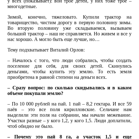
у всех (показывает): вон трое детей, у них тоже трое –
многодетные.
Зимой, конечно, тяжеловато. Купили трактор на
товарищество, чистим дорогу в первую половину зимы.
Во вторую половину уже складываемся, вызываем
большой трактор – наш не справляется. Но живем и все у
нас хорошо. А могло быть еще лучше, но…
Тему подхватывает Виталий Орлов:
– Началось с того, что люди собрались, чтобы создать
поселение для себя, для своих детей. Скинулись
деньгами, чтобы купить эту землю. То есть земля
приобретена в равной степени на деньги всех.
– Сразу вопрос: по сколько скидывались и в каком
объеме покупали землю?
– По 10 000 рублей на пай. 1 пай – 8,2 гектара. И все 59
паёв – это все поля кирилловские. Сельчане нам
выделили эти поля на собрании, мы начали межевание.
Участки разные – у кого 1,2, у кого 1,5. Люди доплатили,
чтоб обидно не было.
– Почему это пай 8 га, а участок 1,5 и еще