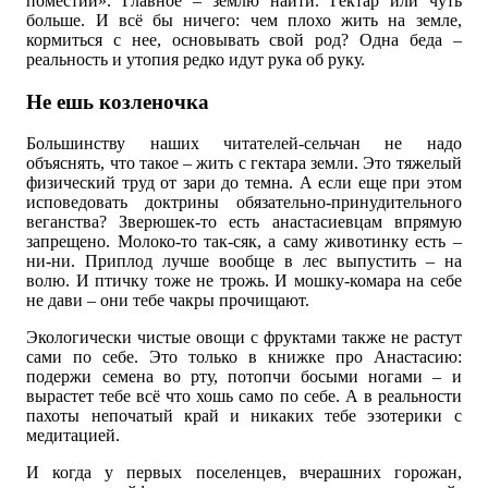
поместий». Главное – землю найти. Гектар или чуть
больше. И всё бы ничего: чем плохо жить на земле,
кормиться с нее, основывать свой род? Одна беда –
реальность и утопия редко идут рука об руку.
Не ешь козленочка
Большинству наших читателей-сельчан не надо
объяснять, что такое – жить с гектара земли. Это тяжелый
физический труд от зари до темна. А если еще при этом
исповедовать доктрины обязательно-принудительного
веганства? Зверюшек-то есть анастасиевцам впрямую
запрещено. Молоко-то так-сяк, а саму животинку есть –
ни-ни. Приплод лучше вообще в лес выпустить – на
волю. И птичку тоже не трожь. И мошку-комара на себе
не дави – они тебе чакры прочищают.
Экологически чистые овощи с фруктами также не растут
сами по себе. Это только в книжке про Анастасию:
подержи семена во рту, потопчи босыми ногами – и
вырастет тебе всё что хошь само по себе. А в реальности
пахоты непочатый край и никаких тебе эзотерики с
медитацией.
И когда у первых поселенцев, вчерашних горожан,