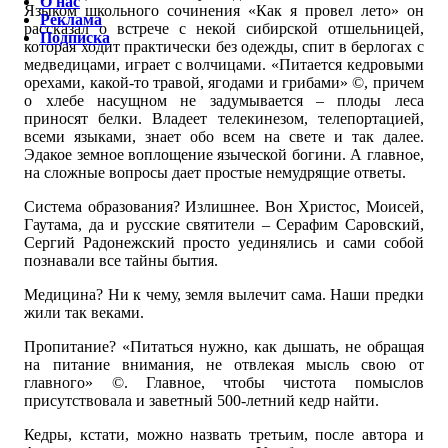
О нас
Языком школьного сочинения «Как я провел лето» он
Реклама
рассказал о встрече с некой сибирской отшельницей,
Подписка
которая ходит практически без одежды, спит в берлогах с
медведицами, играет с волчицами. «Питается кедровыми
орехами, какой-то травой, ягодами и грибами» ©, причем
о хлебе насущном не задумывается – плоды леса
приносят белки. Владеет телекинезом, телепортацией,
всеми языками, знает обо всем на свете и так далее.
Эдакое земное воплощение языческой богини. А главное,
на сложные вопросы дает простые немудрящие ответы.
Система образования? Излишнее. Вон Христос, Моисей,
Гаутама, да и русские святители – Серафим Саровский,
Сергий Радонежский просто уединялись и сами собой
познавали все тайны бытия.
Медицина? Ни к чему, земля вылечит сама. Наши предки
жили так веками.
Пропитание? «Питаться нужно, как дышать, не обращая
на питание внимания, не отвлекая мысль свою от
главного» ©. Главное, чтобы чистота помыслов
присутствовала и заветный 500-летний кедр найти.
Кедры, кстати, можно назвать третьим, после автора и