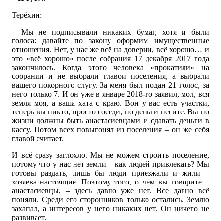
Терёхин:
– Мы не подписывали никаких бумаг, хотя и были
голоса: давайте по закону оформим имущественные
отношения. Нет, у нас же всё на доверии, всё хорошо… и
это «всё хорошо» после собрания 17 декабря 2017 года
закончилось. Когда этого человека «прокатили» на
собрании и не выбрали главой поселения, а выбрали
вашего покорного слугу. За меня был подан 21 голос, за
него только 7. И он уже в январе 2018-го заявил, мол, вся
земля моя, а ваша хата с краю. Вон у вас есть участки,
теперь вы никто, просто соседи, но деньги несите. Вы по
жизни должны быть анастасиевцами и сдавать деньги в
кассу. Потом всех повыгонял из поселения – он же себя
главой считает.
И всё сразу заглохло. Мы не можем строить поселение,
потому что у нас нет земли – как людей привлекать? Мы
готовы раздать, лишь бы люди приезжали и жили –
хозяева настоящие. Поэтому того, о чем вы говорите –
анастасиевцы, – здесь давно уже нет. Все давно всё
поняли. Среди его сторонников только остались. Землю
захапал, а интересов у него никаких нет. Он ничего не
развивает.