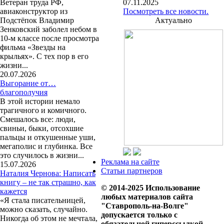
Ветеран труда РФ,
07.11.2025
авиаконструктор из
Посмотреть все новости.
Подстёпок Владимир
Актуально
Зенковский заболел небом в
10-м классе после просмотра
фильма «Звезды на
крыльях». С тех пор в его
жизни...
20.07.2026
Выгорание от…
благополучия
В этой истории немало
трагичного и комичного.
Смешалось все: люди,
свиньи, быки, отсохшие
пальцы и откушенные уши,
мегаполис и глубинка. Все
это случилось в жизни...
Реклама на сайте
15.07.2026
Статьи партнеров
Наталия Чернова: Написать
книгу – не так страшно, как
© 2014-2025 Использование
кажется
любых материалов сайта
«Я стала писательницей,
"Ставрополь-на-Волге"
можно сказать, случайно.
допускается только с
Никогда об этом не мечтала,
обязательной гиперссылкой