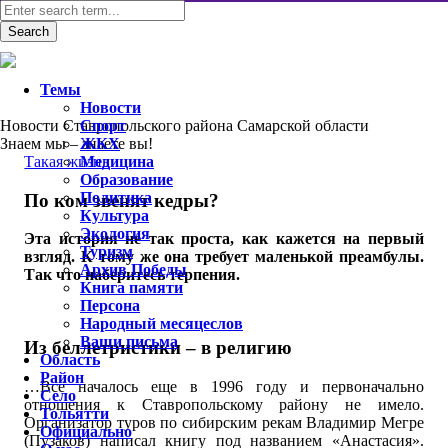
Темы
Новости
Новости Ставропольского района Самарской области
Спорт
Знаем мы – знаете вы!
ЖКХ
Такая жизнь
Медицина
Образование
Политика
По ком звенят кедры?
Культура
Экология
Эта история не так проста, как кажется на первый
Туризм
взгляд. К тому же она требует маленькой преамбулы.
Архив Победы
Так что наберитесь терпения.
Книга памяти
Персона
Народный месяцеслов
Ваши письма
Из беллетристики – в религию
Область
Район
…Всё началось еще в 1996 году и первоначально
Село
отношения к Ставропольскому району не имело.
Тольятти
Организатор туров по сибирским рекам Владимир Мегре
Официально
(Пузаков) написал книгу под названием «Анастасия».