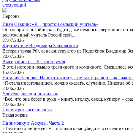
следующий
Персона
Иван Савкин: «Я – простой сельский учитель»
Он говорит спокойно, как будто даже немного сдержанно, но за
заслуженный учитель Российской...
27.07.2026
Крутое пике Владимира Зенковского
Ветеран труда РФ, авиаконструктор из Подстёпок Владимир Зенк
20.07.2026
Выгорание от… благополучия
В этой истории немало трагичного и комичного. Смешалось все
15.07.2026
Наталия Чернова: Написать книгу – не так страшно, как кажетс
«Я стала писательницей, можно сказать, случайно. Никогда об 
23.06.2026
Учитель, швец и почтальон
«Всё, что она берет в руки – книгу, иголку, овощ, купюру, – с
22.06.2026
Посмотреть все новости.
Такая жизнь
На зимовку в Аскулы. Часть 2
«Там никто не зимует!» – пытались нас убедить в соседних селах