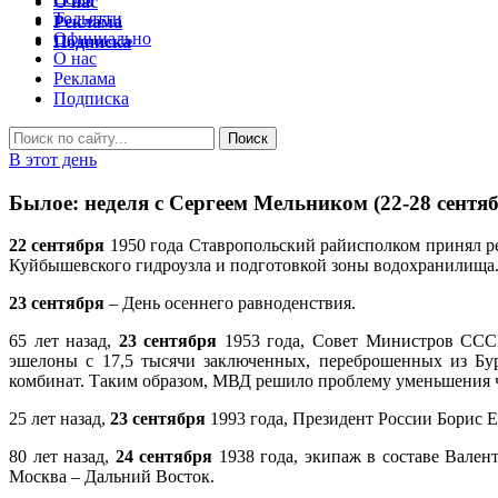
О нас
Тольятти
Реклама
Официально
Подписка
О нас
Реклама
Подписка
В этот день
Былое: неделя с Сергеем Мельником (22-28 сентяб
22 сентября
1950 года Ставропольский райисполком принял ре
Куйбышевского гидроузла и подготовкой зоны водохранилища. 
23 сентября
– День осеннего равноденствия.
65 лет назад,
23 сентября
1953 года, Совет Министров СССР
эшелоны с 17,5 тысячи заключенных, переброшенных из Бу
комбинат. Таким образом, МВД решило проблему уменьшения ч
25 лет назад,
23 сентября
1993 года, Президент России Борис 
80 лет назад,
24 сентября
1938 года, экипаж в составе Вале
Москва – Дальний Восток.