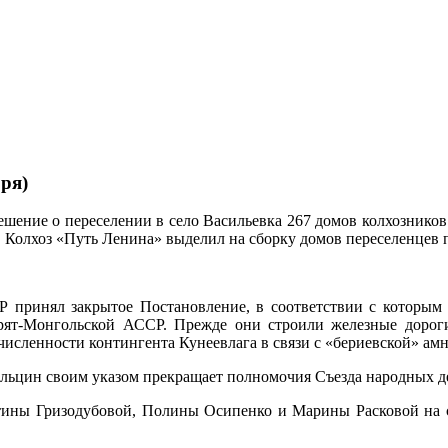
ря)
шение о переселении в село Васильевка 267 домов колхозников 
Колхоз «Путь Ленина» выделил на сборку домов переселенцев п
 принял закрытое Постановление, в соответствии с которым
рят-Монгольской АССР. Прежде они строили железные дороги
исленности контингента Кунеевлага в связи с «бериевской» амн
Ельцин своим указом прекращает полномочия Съезда народных д
нтины Гризодубовой, Полины Осипенко и Марины Расковой на 