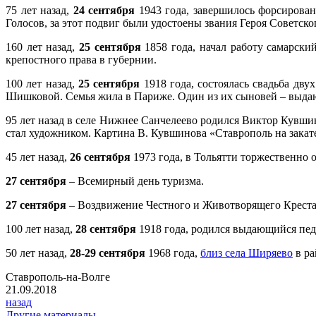
75 лет назад,
24 сентября
1943 года, завершилось форсирова
Голосов, за этот подвиг были удостоены звания Героя Советско
160 лет назад,
25 сентября
1858 года, начал работу самарск
крепостного права в губернии.
100 лет назад,
25 сентября
1918 года, состоялась свадьба дв
Шишковой. Семья жила в Париже. Один из их сыновей – выда
95 лет назад в селе Нижнее Санчелеево родился Виктор Кувшин
стал художником. Картина В. Кувшинова «Ставрополь на закат
45 лет назад,
26 сентября
1973 года, в Тольятти торжественно 
27 сентября
– Всемирный день туризма.
27 сентября
– Воздвижение Честного и Животворящего Креста
100 лет назад,
28 сентября
1918 года, родился выдающийся пе
50 лет назад,
28-29 сентября
1968 года,
близ села Ширяево
в ра
Ставрополь-на-Волге
21.09.2018
назад
Другие материалы