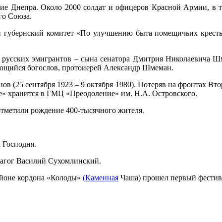
ние Днепра. Около 2000 солдат и офицеров Красной Армии, в 
го Союза.
ий губернский комитет «По улучшению быта помещичьих кресть
ух русских эмигрантов – сына сенатора Дмитрия Николаевича
ющийся богослов, протоиерей Александр Шмеман.
ов (25 сентября 1923 – 9 октября 1980). Потеряв на фронтах Вт
е» хранится в ГМЦ «Преодоление» им. Н.А. Островского.
отметили рождение 400-тысячного жителя.
 Господня.
дагог Василий Сухомлинский.
йоне кордона «Колоды»
(Каменная
Чаша) прошел первый фестива