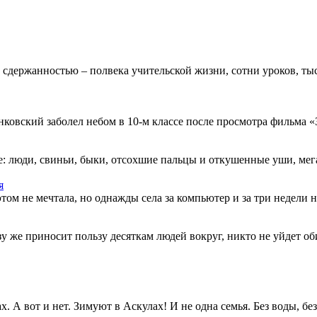
 сдержанностью – полвека учительской жизни, сотни уроков, тыс
овский заболел небом в 10-м классе после просмотра фильма «Зв
: люди, свиньи, быки, отсохшие пальцы и откушенные уши, мегап
я
этом не мечтала, но однажды села за компьютер и за три недели н
разу же приносит пользу десяткам людей вокруг, никто не уйдет о
. А вот и нет. Зимуют в Аскулах! И не одна семья. Без воды, без.