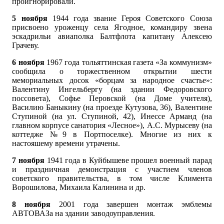
проигнорировали.
5 ноября
1944 года звание Героя Советского Союза
присвоено уроженцу села Ягодное, командиру звена
эскадрильи авиаполка Балтфлота капитану Алексею
Грачеву.
6 ноября
1967 года тольяттинская газета «За коммунизм»
сообщила о торжественном открытии шести
мемориальных досок «борцам за народное счастье»:
Валентину Ингельбергу (на здании Федоровского
поссовета), Софье Перовской (на Доме учителя),
Василию Баныкину (на проезде Кутузова, 36), Валентине
Ступиной (на ул. Ступиной, 42), Инессе Арманд (на
главном корпусе санатория «Лесное»), А.С. Мурысеву (на
коттедже №9 в Портпоселке). Многие из них к
настояшему времени утрачены.
7 ноября
1941 года в Куйбышеве прошел военный парад
и праздничная демонстрация с участием членов
советского правительства, в том числе Климента
Ворошилова, Михаила Калинина и др.
8 ноября
2001 года завершен монтаж эмблемы
АВТОВАЗа на здании заводоуправления.