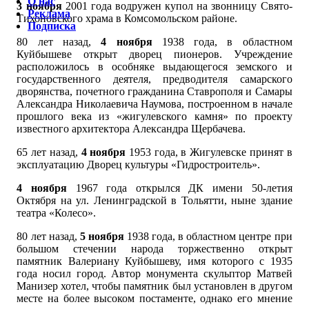
О нас
3 ноября
2001 года водружен купол на звонницу Свято-
Реклама
Тихоновского храма в Комсомольском районе.
Подписка
80 лет назад,
4 ноября
1938 года, в областном
Куйбышеве открыт дворец пионеров. Учреждение
расположилось в особняке выдающегося земского и
государственного деятеля, предводителя самарского
дворянства, почетного гражданина Ставрополя и Самары
Александра Николаевича Наумова, построенном в начале
прошлого века из «жигулевского камня» по проекту
известного архитектора Александра Щербачева.
65 лет назад,
4 ноября
1953 года, в Жигулевске принят в
эксплуатацию Дворец культуры «Гидростроитель».
4 ноября
1967 года открылся ДК имени 50-летия
Октября на ул. Ленинградской в Тольятти, ныне здание
театра «Колесо».
80 лет назад,
5 ноября
1938 года, в областном центре при
большом стечении народа торжественно открыт
памятник Валериану Куйбышеву, имя которого с 1935
года носил город. Автор монумента скульптор Матвей
Манизер хотел, чтобы памятник был установлен в другом
месте на более высоком постаменте, однако его мнение