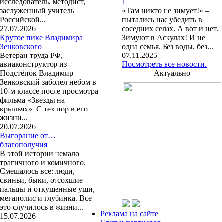
исследователь, методист,
1
заслуженный учитель
«Там никто не зимует!» –
Российской...
пытались нас убедить в
27.07.2026
соседних селах. А вот и нет.
Крутое пике Владимира
Зимуют в Аскулах! И не
Зенковского
одна семья. Без воды, без...
Ветеран труда РФ,
07.11.2025
авиаконструктор из
Посмотреть все новости.
Подстёпок Владимир
Актуально
Зенковский заболел небом в
10-м классе после просмотра
фильма «Звезды на
крыльях». С тех пор в его
жизни...
20.07.2026
Выгорание от…
благополучия
В этой истории немало
трагичного и комичного.
Смешалось все: люди,
свиньи, быки, отсохшие
пальцы и откушенные уши,
мегаполис и глубинка. Все
это случилось в жизни...
Реклама на сайте
15.07.2026