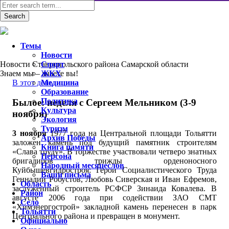
Темы
Новости
Новости Ставропольского района Самарской области
Спорт
Знаем мы – знаете вы!
ЖКХ
В этот день
Медицина
Образование
Политика
Былое: неделя с Сергеем Мельником (3-9
Культура
ноября)
Экология
Туризм
3 ноября
1977 года на Центральной площади Тольятти
Архив Победы
заложен камень под будущий памятник строителям
Книга памяти
«Слава труду». В торжестве участвовали четверо знатных
Персона
бригадиров трижды орденоносного
Народный месяцеслов
Куйбышевгидростроя: Герои Социалистического Труда
Ваши письма
Геннадий Робустов, Любовь Сиверская и Иван Ефремов,
Область
заслуженный строитель РСФСР Зинаида Ковалева. В
Район
августе 2006 года при содействии ЗАО СМТ
Село
«Химэнергострой» закладной камень перенесен в парк
Тольятти
Центрального района и превращен в монумент.
Официально