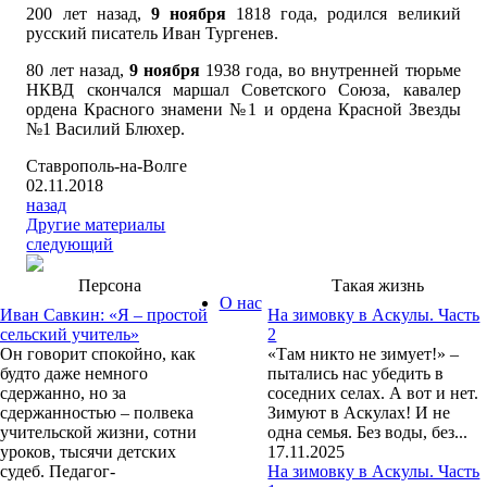
200 лет назад,
9 ноября
1818 года, родился великий
русский писатель Иван Тургенев.
80 лет назад,
9 ноября
1938 года, во внутренней тюрьме
НКВД скончался маршал Советского Союза, кавалер
ордена Красного знамени №1 и ордена Красной Звезды
№1 Василий Блюхер.
Ставрополь-на-Волге
02.11.2018
назад
Другие материалы
следующий
Персона
Такая жизнь
О нас
Иван Савкин: «Я – простой
На зимовку в Аскулы. Часть
сельский учитель»
2
Он говорит спокойно, как
«Там никто не зимует!» –
будто даже немного
пытались нас убедить в
сдержанно, но за
соседних селах. А вот и нет.
сдержанностью – полвека
Зимуют в Аскулах! И не
учительской жизни, сотни
одна семья. Без воды, без...
уроков, тысячи детских
17.11.2025
судеб. Педагог-
На зимовку в Аскулы. Часть