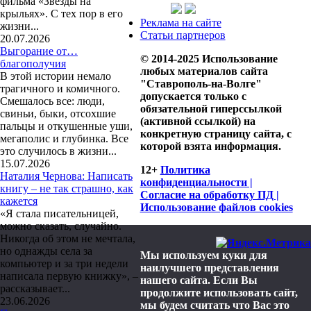
фильма «Звезды на
крыльях». С тех пор в его
Реклама на сайте
жизни...
Статьи партнеров
20.07.2026
Выгорание от…
© 2014-2025 Использование
благополучия
любых материалов сайта
В этой истории немало
"Ставрополь-на-Волге"
трагичного и комичного.
допускается только с
Смешалось все: люди,
обязательной гиперссылкой
свиньи, быки, отсохшие
(активной ссылкой) на
пальцы и откушенные уши,
конкретную страницу сайта, с
мегаполис и глубинка. Все
которой взята информация.
это случилось в жизни...
15.07.2026
12+
Политика
Наталия Чернова: Написать
конфиденциальности |
книгу – не так страшно, как
Согласие на обработку ПД |
кажется
Использование файлов cookies
«Я стала писательницей,
можно сказать, случайно.
Никогда об этом не мечтала,
но однажды села за
Мы используем куки для
компьютер и за три недели
наилучшего представления
написала первую книжку», –
нашего сайта. Если Вы
рассказывает...
продолжите использовать сайт,
23.06.2026
мы будем считать что Вас это