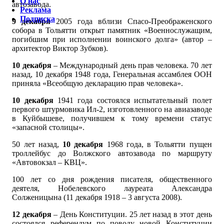
О нас
автозавода.
Реклама
Подписка
9 декабря
2005 года вблизи Спасо-Преображенского
собора в Тольятти открыт памятник «Военнослужащим,
погибшим при исполнении воинского долга» (автор –
архитектор Виктор Зубков).
10 декабря
– Международный день прав человека. 70 лет
назад, 10 декабря 1948 года, Генеральная ассамблея ООН
приняла «Всеобщую декларацию прав человека».
10 декабря
1941 года состоялся испытательный полет
первого штурмовика Ил-2, изготовленного на авиазаводе
в Куйбышеве, получившем к тому времени статус
«запасной столицы».
50 лет назад,
10 декабря
1968 года, в Тольятти пущен
троллейбус до Волжского автозавода по маршруту
«Автовокзал – КВЦ».
100 лет со дня рождения писателя, общественного
деятеля, Нобелевского лауреата Александра
Солженицына (11 декабря 1918 – 3 августа 2008).
12 декабря
– День Конституции. 25 лет назад в этот день
состоялся референдум по поводу новой Конституции