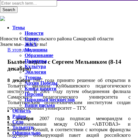
Темы
Новости
Новости Ставропольского района Самарской области
Спорт
Знаем мы – знаете вы!
ЖКХ
В этот день
Медицина
Образование
Политика
Былое: неделя с Сергеем Мельником (8-14
Культура
декабря)
Экология
Туризм
8 декабря
1987 года принято решение об открытии в
Архив Победы
Тольятти филиала Куйбышевского педагогического
Книга памяти
института. В 2001 году путем объединения филиала
Персона
Самарского педагогического университета с
Народный месяцеслов
Тольяттинским политехническим институтом создан
Ваши письма
государственный университет – ТГУ.
Область
Район
8 декабря
2007 года подписан меморандум о
Село
взаимопонимании между ОАО «АВТОВАЗ» и
Тольятти
компанией Renault, в соответствии с которым французы
Официально
получили блокирующий пакет акций российского