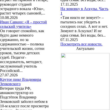
руководит студией
17.11.2025
эстрадного вокала «Юла»,
На зимовку в Аскулы. Часть
растит четырех сыновей,...
1
10.08.2026
«Там никто не зимует!» –
Иван Савкин: «Я – простой
пытались нас убедить в
сельский учитель»
соседних селах. А вот и нет.
Он говорит спокойно, как
Зимуют в Аскулах! И не
будто даже немного
одна семья. Без воды, без...
сдержанно, но за
07.11.2025
сдержанностью – полвека
Посмотреть все новости.
учительской жизни, сотни
Актуально
уроков, тысячи детских
судеб. Педагог-
исследователь, методист,
заслуженный учитель
Российской...
27.07.2026
Крутое пике Владимира
Зенковского
Ветеран труда РФ,
авиаконструктор из
Подстёпок Владимир
Зенковский заболел небом в
10-м классе после просмотра