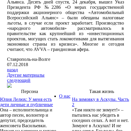
Альянса. Десять дней спустя, 24 декабря, вышел Указ
Президента РФ №2286 «О мерах государственной
поддержки акционерного общества «Автомобильный
Всероссийский Альянс» – были обещаны налоговые
льготы, в случае если проект заработает. Производство
«народного автомобиля» рассматривалось в
правительстве как крупнейший из «инвестиционных
проектов, могущих стать локомотивами для вытягивания
экономики страны из кризиса». Многие и сегодня
считают, что AVVA – грандиозная афера.
Ставрополь-на-Волге
07.12.2018
назад
Другие материалы
следующий
Персона
Такая жизнь
О нас
Юлия Лелюх: У меня есть
На зимовку в Аскулы. Часть
дети личные и публичные
2
Она – исполнительница и
«Там никто не зимует!» –
автор песен, волонтер и
пытались нас убедить в
депутат, председатель
соседних селах. А вот и нет.
женсовета Васильевки.
Зимуют в Аскулах! И не
Играет на гармони и гитаре,
одна семья. Без воды, без...